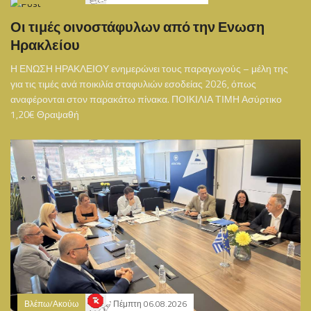
Οι τιμές οινοστάφυλων από την Ενωση
Ηρακλείου
Η ΕΝΩΣΗ ΗΡΑΚΛΕΙΟΥ ενημερώνει τους παραγωγούς – μέλη της
για τις τιμές ανά ποικιλία σταφυλιών εσοδείας 2026, όπως
αναφέρονται στον παρακάτω πίνακα. ΠΟΙΚΙΛΙΑ ΤΙΜΗ Ασύρτικο
1,20€ Θραψαθή
Βλέπω/Ακούω
Πέμπτη 06.08.2026