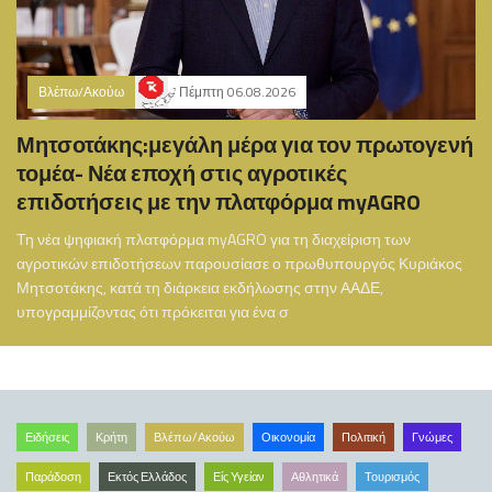
Βλέπω/Ακούω
Πέμπτη 06.08.2026
Μητσοτάκης:μεγάλη μέρα για τον πρωτογενή
τομέα- Νέα εποχή στις αγροτικές
επιδοτήσεις με την πλατφόρμα myAGRO
Τη νέα ψηφιακή πλατφόρμα myAGRO για τη διαχείριση των
αγροτικών επιδοτήσεων παρουσίασε ο πρωθυπουργός Κυριάκος
Μητσοτάκης, κατά τη διάρκεια εκδήλωσης στην ΑΑΔΕ,
υπογραμμίζοντας ότι πρόκειται για ένα σ
Ειδήσεις
Κρήτη
Βλέπω/Ακούω
Οικονομία
Πολιτική
Γνώμες
Παράδοση
Εκτός Ελλάδος
Είς Υγείαν
Αθλητικά
Τουρισμός