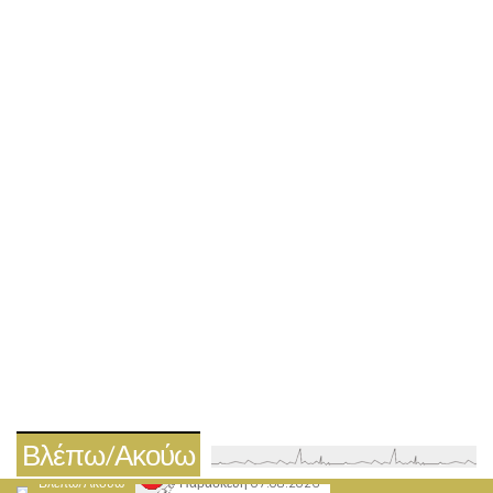
Βλέπω/Ακούω
Βλέπω/Ακούω
Παρασκευή 07.08.2026