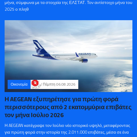
μήνα, σύμφωνα με τα στοιχεία της ΕΛΣΤΑΤ. Τον αντίστοιχο μήνα του
2025 ο πληθ
Οικονομία
Πέμπτη 06.08.2026
Η AEGEAN εξυπηρέτησε για πρώτη φορά
περισσότερους από 2 εκατομμύρια επιβάτες
τον μήνα Ιούλιο 2026
Η AEGEAN κατέγραψε τον Ιούλιο νέο ιστορικό υψηλό, μεταφέροντας
για πρώτη φορά στην ιστορία της 2.011.000 επιβάτες, μέσα σε ένα