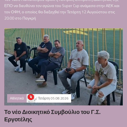
ΕΠΟ να διευθύνει τον αγώνα του Super Cup ανάμεσα στην ΑΕΚ και
τον ΟΦΗ, ο οποίος θα διεξαχθεί την Τετάρτη 12 Αυγούστου στις
20:00 στο Παγκρή
Αθλητικά
Τετάρτη 05.08.2026
Το νέο Διοικητικό Συμβούλιο του Γ.Σ.
Εργοτέλης