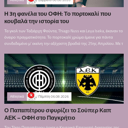
Η 3η φανέλα του ΟΦΗ: Το πορτοκαλί που
κουβαλά την ιστορία του
Τα γκολ των Ταξιάρχη Φούντα, Thiago Nuss και Leya Iseka, έκαναν το
όνειρο πραγματικότητα. Το πορτοκαλί χρώμα έμεινε για πάντα
συνδεδεμένο μ’ εκείνη την αξέχαστη βραδιά της 25ης Απριλίου. Με τ
Αθλητικά
Πέμπτη 06.08.2026
Ο Παπαπέτρου σφυρίζει το Σούπερ Καπ
ΑΕΚ – ΟΦΗ στο Παγκρήτιο
Τον Τάσο Παπαπέτρου όρισε η Κεντρική Επιτροπή Διαιτησίας της