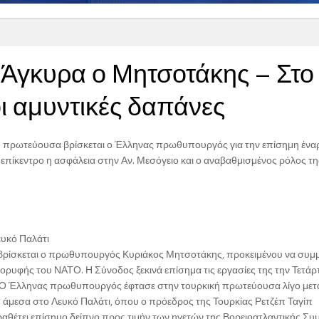
Άγκυρα ο Μητσοτάκης – Στο
ι αμυντικές δαπάνες
ή πρωτεύουσα βρίσκεται ο Έλληνας πρωθυπουργός για την επίσημη ένα
επίκεντρο η ασφάλεια στην Αν. Μεσόγειο και ο αναβαθμισμένος ρόλος τη
ευκό Παλάτι
βρίσκεται ο πρωθυπουργός Κυριάκος Μητσοτάκης, προκειμένου να συμμ
ορυφής του ΝΑΤΟ. Η Σύνοδος ξεκινά επίσημα τις εργασίες της την Τετάρ
.Ο Έλληνας πρωθυπουργός έφτασε στην τουρκική πρωτεύουσα λίγο μετά
η άμεσα στο Λευκό Παλάτι, όπου ο πρόεδρος της Τουρκίας Ρετζέπ Ταγίπ
αθέτει επίσημο δείπνο προς τιμήν των ηγετών της Βορειοατλαντικής Συμ