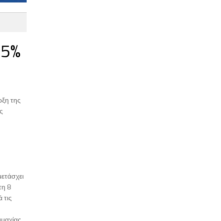
 5%
ρξη της
ς
ετάσχει
τη 8
 τις
μαχίας.