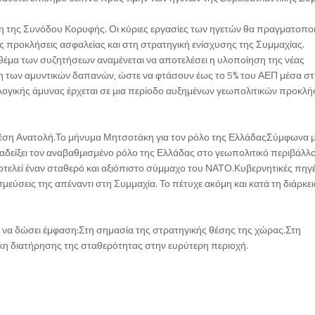
η της Συνόδου Κορυφής. Οι κύριες εργασίες των ηγετών θα πραγματοπο
έες προκλήσεις ασφαλείας και στη στρατηγική ενίσχυσης της Συμμαχίας.
 θέμα των συζητήσεων αναμένεται να αποτελέσει η υλοποίηση της νέας
ση των αμυντικών δαπανών, ώστε να φτάσουν έως το 5% του ΑΕΠ μέσα σ
λλογικής άμυνας έρχεται σε μια περίοδο αυξημένων γεωπολιτικών προκλ
 Μέση Ανατολή.Το μήνυμα Μητσοτάκη για τον ρόλο της ΕλλάδαςΣύμφωνα 
αδείξει τον αναβαθμισμένο ρόλο της Ελλάδας στο γεωπολιτικό περιβάλλο
οτελεί έναν σταθερό και αξιόπιστο σύμμαχο του ΝΑΤΟ.Κυβερνητικές πηγ
σμεύσεις της απέναντι στη Συμμαχία. Το πέτυχε ακόμη και κατά τη διάρκει
ι να δώσει έμφαση:Στη σημασία της στρατηγικής θέσης της χώρας.Στη
κη διατήρησης της σταθερότητας στην ευρύτερη περιοχή.