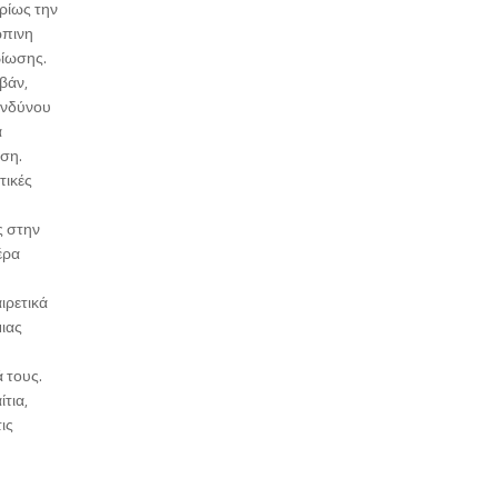
ρίως την
ώπινη
βίωσης.
βάν,
κινδύνου
α
ιση.
τικές
ς στην
έρα
ιρετικά
μιας
ά τους.
τια,
ις