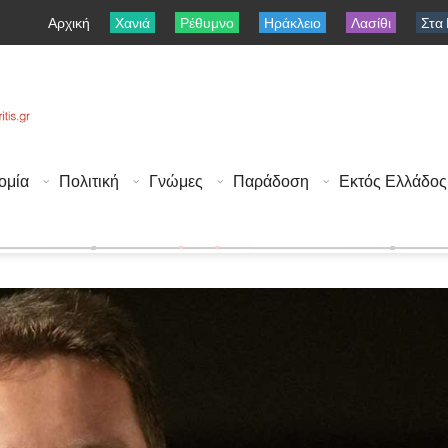
Αρχική
Χανιά
Ρέθυμνο
Ηράκλειο
Λασίθι
Στα
ομία
Πολιτική
Γνώμες
Παράδοση
Εκτός Ελλάδος