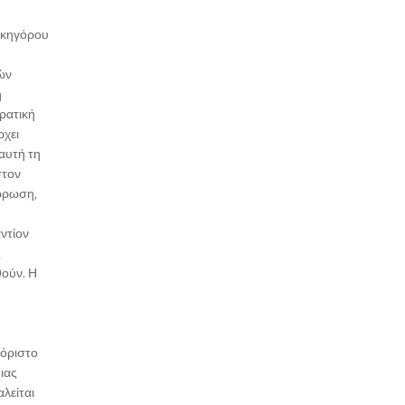
ικηγόρου
ών
η
ρατική
ρχει
αυτή τη
στον
άρρωση,
αντίον
ς
θούν. Η
αόριστο
μιας
λείται