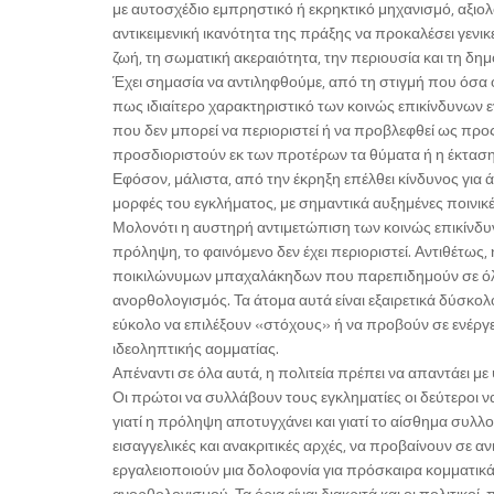
με αυτοσχέδιο εμπρηστικό ή εκρηκτικό μηχανισμό, αξιολ
αντικειμενική ικανότητα της πράξης να προκαλέσει γενι
ζωή, τη σωματική ακεραιότητα, την περιουσία και τη δ
Έχει σημασία να αντιληφθούμε, από τη στιγμή που όσα
πως ιδιαίτερο χαρακτηριστικό των κοινώς επικίνδυνων ε
που δεν μπορεί να περιοριστεί ή να προβλεφθεί ως προς
προσδιοριστούν εκ των προτέρων τα θύματα ή η έκταση 
Εφόσον, μάλιστα, από την έκρηξη επέλθει κίνδυνος για
μορφές του εγκλήματος, με σημαντικά αυξημένες ποινικ
Μολονότι η αυστηρή αντιμετώπιση των κοινώς επικίνδ
πρόληψη, το φαινόμενο δεν έχει περιοριστεί. Αντιθέτω
ποικιλώνυμων μπαχαλάκηδων που παρεπιδημούν σε όλο τ
ανορθολογισμός. Τα άτομα αυτά είναι εξαιρετικά δύσκολο
εύκολο να επιλέξουν «στόχους» ή να προβούν σε ενέργε
ιδεοληπτικής αομματίας.
Απέναντι σε όλα αυτά, η πολιτεία πρέπει να απαντάει με 
Οι πρώτοι να συλλάβουν τους εγκληματίες οι δεύτεροι να
γιατί η πρόληψη αποτυγχάνει και γιατί το αίσθημα συλλο
εισαγγελικές και ανακριτικές αρχές, να προβαίνουν σε 
εργαλειοποιούν μια δολοφονία για πρόσκαιρα κομματικ
ανορθολογισμού. Τα όρια είναι διακριτά και οι πολιτικοί