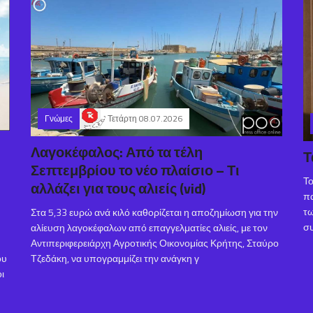
Γνώμες
Τετάρτη 08.07.2026
Λαγοκέφαλος: Από τα τέλη
Τ
Σεπτεμβρίου το νέο πλαίσιο – Τι
Το
αλλάζει για τους αλιείς (vid)
πα
τω
Στα 5,33 ευρώ ανά κιλό καθορίζεται η αποζημίωση για την
συ
αλίευση λαγοκέφαλων από επαγγελματίες αλιείς, με τον
Αντιπεριφερειάρχη Αγροτικής Οικονομίας Κρήτης, Σταύρο
Τζεδάκη, να υπογραμμίζει την ανάγκη γ
ου
ι