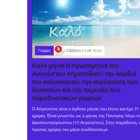
Γνώμες
Σάββατο 01.08.2026
Καλό μήνα! Η πρωτομηνιά του
Αυγούστου σηματοδοτεί την καρδιά
του καλοκαιριού, την κορύφωση των
διακοπών και την περίοδο των
παραδοσιακών γιορτών
Ο Αύγουστος είναι ο όγδοος μήνας του έτους και έχει 31
ημέρες. Είναι γνωστός ως ο μήνας της Παναγίας λόγω τ
Δεκαπενταύγουστου (15 Αυγούστου). Στην παράδοση, ο
πρώτες ημέρες του μήνα συνδέονται με