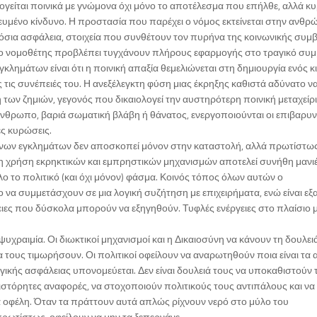
ογείται ποινικά με γνώμονα όχι μόνο το αποτέλεσμα που επήλθε, αλλά κυ
κευμένο κίνδυνο. Η προστασία που παρέχει ο νόμος εκτείνεται στην ανθρ
ημόσια ασφάλεια, στοιχεία που συνθέτουν τον πυρήνα της κοινωνικής συμ
 ο νομοθέτης προβλέπει τυγχάνουν πλήρους εφαρμογής στο τραγικό συμ
γκλημάτων είναι ότι η ποινική απαξία θεμελιώνεται στη δημιουργία ενός 
 τις συνέπειές του. Η ανεξέλεγκτη φύση μιας έκρηξης καθιστά αδύνατο ν
των ζημιών, γεγονός που δικαιολογεί την αυστηρότερη ποινική μεταχείρ
 άνθρωπο, βαριά σωματική βλάβη ή θάνατος, ενεργοποιούνται οι επιβαρυν
ές κυρώσεις.
υνων εγκλημάτων δεν αποσκοπεί μόνον στην καταστολή, αλλά πρωτίστω
ς, η χρήση εκρηκτικών και εμπρηστικών μηχανισμών αποτελεί συνήθη μανι
ο πολιτικό (και όχι μόνον) φάσμα. Κοινός τόπος όλων αυτών ο
 να συμμετάσχουν σε μια λογική συζήτηση με επιχειρήματα, ενώ είναι εξα
ιες που δύσκολα μπορούν να εξηγηθούν. Τυφλές ενέργειες στο πλαίσιο 
ψυχραιμία. Οι διωκτικοί μηχανισμοί και η Δικαιοσύνη να κάνουν τη δουλει
 τους τιμωρήσουν. Οι πολιτικοί οφείλουν να αναρωτηθούν ποια είναι τα αί
γικής ασφάλειας υπονομεύεται. Δεν είναι δουλειά τους να υποκαθιστούν τ
ανιστόρητες αναφορές, να στοχοποιούν πολιτικούς τους αντιπάλους και να
ά οφέλη. Όταν τα πράττουν αυτά απλώς ρίχνουν νερό στο μύλο του
, πρωτίστως, οφείλουν να μην τα ξεπερνάνε.