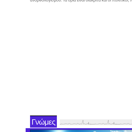
Γνώμες