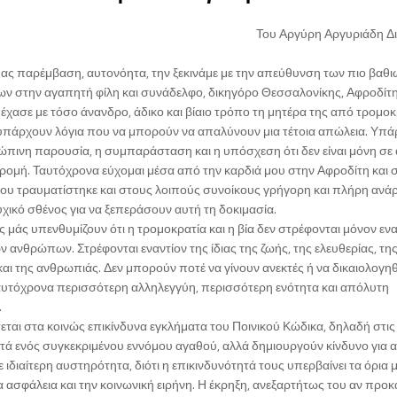
Του Αργύρη Αργυριάδη Δ
μας παρέμβαση, αυτονόητα, την ξεκινάμε με την απεύθυνση των πιο βαθι
ν στην αγαπητή φίλη και συνάδελφο, δικηγόρο Θεσσαλονίκης, Αφροδίτ
χασε με τόσο άνανδρο, άδικο και βίαιο τρόπο τη μητέρα της από τρομοκ
 υπάρχουν λόγια που να μπορούν να απαλύνουν μια τέτοια απώλεια. Υπά
ώπινη παρουσία, η συμπαράσταση και η υπόσχεση ότι δεν είναι μόνη σε 
ρομή. Ταυτόχρονα εύχομαι μέσα από την καρδιά μου στην Αφροδίτη και 
που τραυματίστηκε και στους λοιπούς συνοίκους γρήγορη και πλήρη αν
χικό σθένος για να ξεπεράσουν αυτή τη δοκιμασία.
ές μάς υπενθυμίζουν ότι η τρομοκρατία και η βία δεν στρέφονται μόνον εν
 ανθρώπων. Στρέφονται εναντίον της ίδιας της ζωής, της ελευθερίας, τη
αι της ανθρωπιάς. Δεν μπορούν ποτέ να γίνουν ανεκτές ή να δικαιολογη
 ταυτόχρονα περισσότερη αλληλεγγύη, περισσότερη ενότητα και απόλυτη
.
εται στα κοινώς επικίνδυνα εγκλήματα του Ποινικού Κώδικα, δηλαδή στις
ατά ενός συγκεκριμένου εννόμου αγαθού, αλλά δημιουργούν κίνδυνο για 
 ιδιαίτερη αυστηρότητα, διότι η επικινδυνότητά τους υπερβαίνει τα όρια 
ασφάλεια και την κοινωνική ειρήνη. Η έκρηξη, ανεξαρτήτως του αν προκα