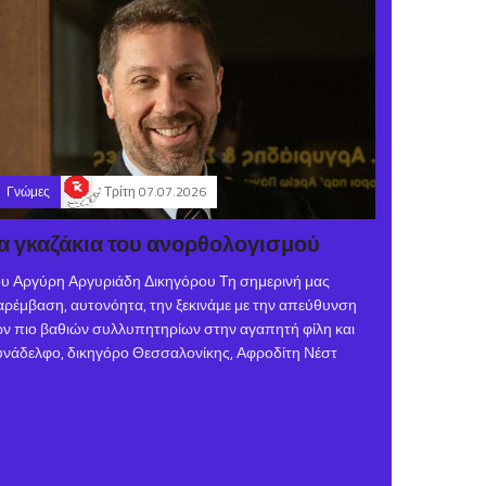
Γνώμες
Τρίτη 07.07.2026
α γκαζάκια του ανορθολογισμού
υ Αργύρη Αργυριάδη Δικηγόρου Τη σημερινή μας
ρέμβαση, αυτονόητα, την ξεκινάμε με την απεύθυνση
ν πιο βαθιών συλλυπητηρίων στην αγαπητή φίλη και
νάδελφο, δικηγόρο Θεσσαλονίκης, Αφροδίτη Νέστ