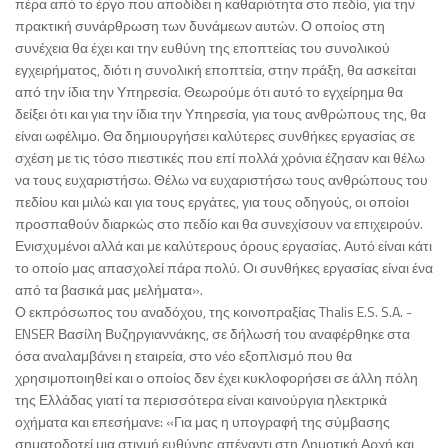
πέρα από το έργο που αποδίδει η καθαριότητα στο πεδίο, για την
πρακτική συνάρθρωση των δυνάμεων αυτών. Ο οποίος στη
συνέχεια θα έχει και την ευθύνη της εποπτείας του συνολικού
εγχειρήματος, διότι η συνολική εποπτεία, στην πράξη, θα ασκείται
από την ίδια την Υπηρεσία. Θεωρούμε ότι αυτό το εγχείρημα θα
δείξει ότι και για την ίδια την Υπηρεσία, για τους ανθρώπους της, θα
είναι ωφέλιμο. Θα δημιουργήσει καλύτερες συνθήκες εργασίας σε
σχέση με τις τόσο πιεστικές που επί πολλά χρόνια έζησαν και θέλω
να τους ευχαριστήσω. Θέλω να ευχαριστήσω τους ανθρώπους του
πεδίου και μιλώ και για τους εργάτες, για τους οδηγούς, οι οποίοι
προσπαθούν διαρκώς στο πεδίο και θα συνεχίσουν να επιχειρούν.
Ενισχυμένοι αλλά και με καλύτερους όρους εργασίας. Αυτό είναι κάτι
το οποίο μας απασχολεί πάρα πολύ. Οι συνθήκες εργασίας είναι ένα
από τα βασικά μας μελήματα».
Ο εκπρόσωπος του αναδόχου, της κοινοπραξίας Thalis E.S. S.A. -
ENSER Βασίλη Βυζηργιαννάκης, σε δήλωσή του αναφέρθηκε στα
όσα αναλαμβάνει η εταιρεία, στο νέο εξοπλισμό που θα
χρησιμοποιηθεί και ο οποίος δεν έχει κυκλοφορήσει σε άλλη πόλη
της Ελλάδας γιατί τα περισσότερα είναι καινούργια ηλεκτρικά
οχήματα και επεσήμανε: «Για μας η υπογραφή της σύμβασης
σηματοδοτεί μια στιγμή ευθύνης απέναντι στη Δημοτική Αρχή και