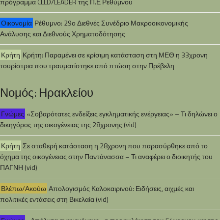
πρόγραμμα CLLD/LEADER της Π.Ε Ρεθύμνου
Οικονομία
Ρέθυμνο: 29ο Διεθνές Συνέδριο Μακροοικονομικής
Ανάλυσης και Διεθνούς Χρηματοδότησης
Κρήτη
Κρήτη: Παραμένει σε κρίσιμη κατάσταση στη ΜΕΘ η 33χρονη
τουρίστρια που τραυματίστηκε από πτώση στην Πρέβελη
Νομός: Ηρακλείου
Γνώμες
«Σοβαρότατες ενδείξεις εγκληματικής ενέργειας» – Τι δηλώνει ο
δικηγόρος της οικογένειας της 28χρονης (vid)
Κρήτη
Σε σταθερή κατάσταση η 28χρονη που παρασύρθηκε από το
όχημα της οικογένειας στην Παντάνασσα – Τι αναφέρει ο διοικητής του
ΠΑΓΝΗ (vid)
Βλέπω/Ακούω
Απολογισμός Καλοκαιρινού: Ειδήσεις, αιχμές και
πολιτικές εντάσεις στη Βικελαία (vid)