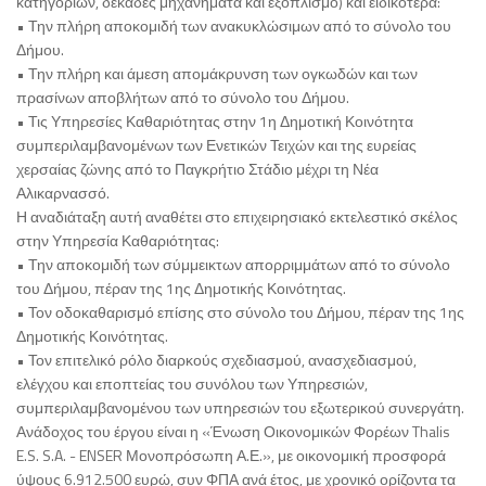
κατηγοριών, δεκάδες μηχανήματα και εξοπλισμό) και ειδικότερα:
• Την πλήρη αποκομιδή των ανακυκλώσιμων από το σύνολο του
Δήμου.
• Την πλήρη και άμεση απομάκρυνση των ογκωδών και των
πρασίνων αποβλήτων από το σύνολο του Δήμου.
• Τις Υπηρεσίες Καθαριότητας στην 1η Δημοτική Κοινότητα
συμπεριλαμβανομένων των Ενετικών Τειχών και της ευρείας
χερσαίας ζώνης από το Παγκρήτιο Στάδιο μέχρι τη Νέα
Αλικαρνασσό.
Η αναδιάταξη αυτή αναθέτει στο επιχειρησιακό εκτελεστικό σκέλος
στην Υπηρεσία Καθαριότητας:
• Την αποκομιδή των σύμμεικτων απορριμμάτων από το σύνολο
του Δήμου, πέραν της 1ης Δημοτικής Κοινότητας.
• Τον οδοκαθαρισμό επίσης στο σύνολο του Δήμου, πέραν της 1ης
Δημοτικής Κοινότητας.
• Τον επιτελικό ρόλο διαρκούς σχεδιασμού, ανασχεδιασμού,
ελέγχου και εποπτείας του συνόλου των Υπηρεσιών,
συμπεριλαμβανομένου των υπηρεσιών του εξωτερικού συνεργάτη.
Ανάδοχος του έργου είναι η «Ένωση Οικονομικών Φορέων Thalis
E.S. S.A. - ENSER Μονοπρόσωπη Α.Ε.», με οικονομική προσφορά
ύψους 6.912.500 ευρώ, συν ΦΠΑ ανά έτος, με χρονικό ορίζοντα τα