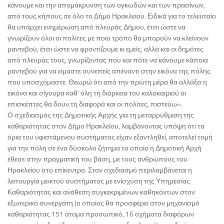
κάνουμε και την απομάκρυνση των ογκωδών και των πρασίνων,
από τους κήπους σε όλο το Δήμο Ηρακλείου. Ειδικά για το τελευταίο
θα υπάρχει ενημέρωση από πλευράς Δήμου, έτσι ώστε να
γνωρίζουν όλοι οι πολίτες με ποιο τρόπο θα μπορούν να κλείνουν
ραντεβού, έτσι ώστε να φροντίζουμε κι εμείς, αλλά και οι δημότες
από πλευράς τους, γνωρίζοντας που και πότε να κάνουμε κάποια
ραντεβού για να είμαστε συνεπείς απέναντι στην εικόνα της πόλης
που υποσχόμαστε. Θεωρώ ότι από την πρώτη μέρα θα αλλάξει η
εικόνα και σίγουρα καθ' όλη τη διάρκεια του καλοκαιριού οι
επισκέπτες θα δουν τη διαφορά και οι πολίτες, πιστεύω».
Ο σχεδιασμός της Δημοτικής Αρχής για τη μεταρρύθμιση της
καθαριότητας στον Δήμο Ηρακλείου, λαμβάνοντας υπόψη ότι τα
όρια του υφιστάμενου συστήματος είχαν εξαντληθεί, αποτελεί τομή
για την πόλη σε ένα δύσκολο ζήτημα το οποίο η Δημοτική Αρχή
έθεσε στην πραγματική του βάση, με τους ανθρώπους του
Ηρακλείου στο επίκεντρο. Στον σχεδιασμό περιλαμβάνεται η
λειτουργία μεικτού συστήματος με ενίσχυση της Υπηρεσίας
Καθαριότητας και ανάθεση συγκεκριμένων καθηκόντων στον
εξωτερικό συνεργάτη (ο οποίος θα προσφέρει στον μηχανισμό
καθαριότητας 151 άτομα προσωπικό, 16 οχήματα διαφόρων