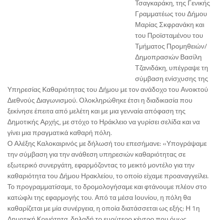
Τσαγκαράκη, της Γενικής
Γραμματέως του Δήμου
Μαρίας Σκφρανάκη και
του Προϊσταμένου του
Τμήματος Προμηθειών/
Δημοπρασιών Βασίλη
Τζανιδάκη, υπέγραψε τη
σύμβαση ενίσχυσης της
Υπηρεσίας Καθαριότητας του Δήμου με τον ανάδοχο του Ανοικτού
Διεθνούς Διαγωνισμού. Ολοκληρώθηκε έτσι η διαδικασία που
ξεκίνησε έπειτα από μελέτη και με μια γενναία απόφαση της
Δημοτικής Αρχής, με στόχο το Ηράκλειο να γυρίσει σελίδα και να
γίνει μια πραγματικά καθαρή πόλη.
Ο Αλέξης Καλοκαιρινός με δήλωσή του επεσήμανε: «Υπογράψαμε
την σύμβαση για την ανάθεση υπηρεσιών καθαριότητας σε
εξωτερικό συνεργάτη, εφαρμόζοντας το μεικτό μοντέλο για την
καθαριότητα του Δήμου Ηρακλείου, το οποίο είχαμε προαναγγείλει.
Το προγραμματίσαμε, το δρομολογήσαμε και φτάνουμε πλέον στο
κατώφλι της εφαρμογής του. Από τα μέσα Ιουνίου, η πόλη θα
καθαρίζεται με μία συνέργεια, η οποία διατάσσεται ως εξής: Η 1η
Δημοτική Κοινότητα, δηλαδή το ευρύτερο κέντρο που όμως