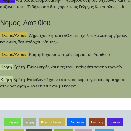
Γνώμες
«Απόλυτα αναμενόμενη» η προφυλάκιση του 54χρονου και της
συζύγου του – Τι δήλωσε ο δικηγόρος τους Γιώργος Κοκοσάλης (vid)
Νομός: Λασιθίου
Βλέπω/Ακούω
Δήμαρχος Σητείας: «Όλα τα σχολεία θα λειτουργήσουν
κανονικά, δεν υπάρχουν ζημιές»
Βλέπω/Ακούω
Κρήτη: Ισχυρός σεισμός βόρεια του Λασιθίου
Κρήτη
Κρήτη: Ένας νεκρός και ένας τραυματίας έπειτα από τροχαίο
Κρήτη
Κρήτη: Έστειλαν 41χρονο στο νοσοκομείο για μια παρατήρηση
στην οδήγηση – Του επιτέθηκαν με καδρόνι
Ειδήσεις
Κρήτη
Βλέπω/Ακούω
Οικονομία
Πολιτική
Γνώμες