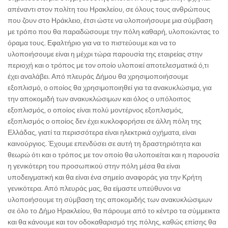
απέναντι στον πολίτη του Ηρακλείου, σε όλους τους ανθρώπους
που ζουν στο Ηράκλειο, έτσι ώστε να υλοποιήσουμε μια σύμβαση
με τρόπο που θα παραδώσουμε την πόλη καθαρή, υλοποιώντας το
όραμα τους. Εφαλτήριο για να το πιστεύουμε και να το
υλοποιήσουμε είναι η μέχρι τώρα παρουσία της εταιρείας στην
περιοχή και ο τρόπος με τον οποίο υλοποιεί αποτελεσματικά ό,τι
έχει αναλάβει. Από πλευράς Δήμου θα χρησιμοποιήσουμε
εξοπλισμό, ο οποίος θα χρησιμοποιηθεί για τα ανακυκλώσιμα, για
την αποκομιδή των ανακυκλώσιμων και όλος ο υπόλοιπος
εξοπλισμός, ο οποίος είναι πολύ μοντέρνος εξοπλισμός,
εξοπλισμός ο οποίος δεν έχει κυκλοφορήσει σε άλλη πόλη της
Ελλάδας, γιατί τα περισσότερα είναι ηλεκτρικά οχήματα, είναι
καινούργιος. Έχουμε επενδύσει σε αυτή τη δραστηριότητα και
θεωρώ ότι και ο τρόπος με τον οποίο θα υλοποιείται και η παρουσία
η γενικότερη του προσωπικού στην πόλη μέσα θα είναι
υποδειγματική και θα είναι ένα σημείο αναφοράς για την Κρήτη
γενικότερα. Από πλευράς μας, θα είμαστε υπεύθυνοι να
υλοποιήσουμε τη σύμβαση της αποκομιδής των ανακυκλώσιμων
σε όλο το Δήμο Ηρακλείου, θα πάρουμε από το κέντρο τα σύμμεικτα
και θα κάνουμε και τον οδοκαθαρισμό της πόλης, καθώς επίσης θα