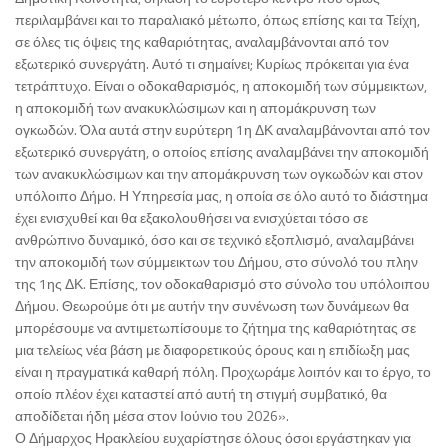
περιλαμβάνει και το παραλιακό μέτωπο, όπως επίσης και τα Τείχη,
σε όλες τις όψεις της καθαριότητας, αναλαμβάνονται από τον
εξωτερικό συνεργάτη. Αυτό τι σημαίνει; Κυρίως πρόκειται για ένα
τετράπτυχο. Είναι ο οδοκαθαρισμός, η αποκομιδή των σύμμεικτων,
η αποκομιδή των ανακυκλώσιμων και η απομάκρυνση των
ογκωδών. Όλα αυτά στην ευρύτερη 1η ΔΚ αναλαμβάνονται από τον
εξωτερικό συνεργάτη, ο οποίος επίσης αναλαμβάνει την αποκομιδή
των ανακυκλώσιμων και την απομάκρυνση των ογκωδών και στον
υπόλοιπο Δήμο. Η Υπηρεσία μας, η οποία σε όλο αυτό το διάστημα
έχει ενισχυθεί και θα εξακολουθήσει να ενισχύεται τόσο σε
ανθρώπινο δυναμικό, όσο και σε τεχνικό εξοπλισμό, αναλαμβάνει
την αποκομιδή των σύμμεικτων του Δήμου, στο σύνολό του πλην
της 1ης ΔΚ. Επίσης, τον οδοκαθαρισμό στο σύνολο του υπόλοιπου
Δήμου. Θεωρούμε ότι με αυτήν την συνένωση των δυνάμεων θα
μπορέσουμε να αντιμετωπίσουμε το ζήτημα της καθαριότητας σε
μια τελείως νέα βάση με διαφορετικούς όρους και η επιδίωξη μας
είναι η πραγματικά καθαρή πόλη. Προχωράμε λοιπόν και το έργο, το
οποίο πλέον έχει καταστεί από αυτή τη στιγμή συμβατικό, θα
αποδίδεται ήδη μέσα στον Ιούνιο του 2026».
Ο Δήμαρχος Ηρακλείου ευχαρίστησε όλους όσοι εργάστηκαν για