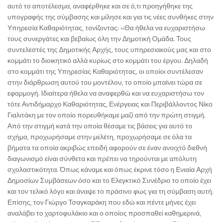
αυτό το αποτέλεσμα, αναφέρθηκε και σε ό,τι προηγήθηκε της
υπογραφής της σύμβασης και μίλησε και για τις νέες συνθήκες στην
Υπηρεσία Καθαριότητας, τονίζοντας: «Θα ήθελα να ευχαριστήσω
τους συνεργάτες και βεβαίως όλη την Δημοτική Ομάδα. Τους
συντελεστές της Δημοτικής Αρχής, τους υπηρεσιακούς μας και στο
κομμάτι το διοικητικό αλλά κυρίως στο κομμάτι του έργου. Δηλαδή
στο κομμάτι της Υπηρεσίας Καθαριότητας, οι οποίοι συντέλεσαν
στην διάρθρωση αυτού του μοντέλου, το οποίο μπαίνει τώρα σε
εφαρμογή. Ιδιαίτερα ήθελα να αναφερθώ και να ευχαριστήσω τον
τότε Αντιδήμαρχο Καθαριότητας, Ενέργειας και Περιβάλλοντος Νίκο
Γιαλιτάκη με τον οποίο πορευθήκαμε μαζί από την πρώτη στιγμή.
Από την στιγμή κατά την οποία θέσαμε τις βάσεις για αυτό το
σχήμα, προχωρήσαμε στην μελέτη, προχωρήσαμε σε όλα τα
βήματα τα οποία ακριβώς επειδή αφορούν σε έναν ανοιχτό διεθνή
διαγωνισμό είναι σύνθετα και πρέπει να τηρούνται με απόλυτη
σχολαστικότητα. Όπως κάναμε και όπως έκρινε τόσο η Ενιαία Αρχή
Δημοσίων Συμβάσεων όσο και το Ελεγκτικό Συνέδριο το οποίο έχει
και τον τελικό λόγο και άναψε το πράσινο φως για τη σύμβαση αυτή.
Επίσης, τον Γιώργο Τσαγκαράκη που εδώ και πέντε μήνες έχει
αναλάβει το χαρτοφυλάκιο και ο οποίος προσπαθεί καθημερινά,