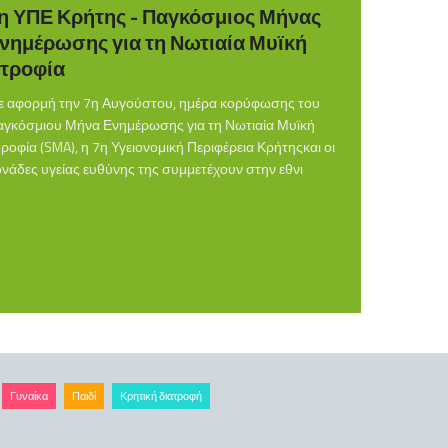
η ΥΠΕ Κρήτης - Παγκόσμιος Μήνας
νημέρωσης για τη Νωτιαία Μυϊκή
τροφία
ε αφορμή την 7η Αυγούστου, ημέρα κορύφωσης του
γκόσμιου Μήνα Ενημέρωσης για τη Νωτιαία Μυϊκή
ροφία (SMA), η 7η Υγειονομική Περιφέρεια Κρήτηςκαι οι
νάδες υγείας ευθύνης της συμμετέχουν στην εθνι
Γυναίκα
Παιδί
Κρητική διατροφή