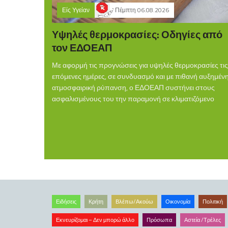
Είς Υγείαν
Πέμπτη 06.08.2026
Υψηλές θερμοκρασίες: Οδηγίες από
τον ΕΔΟΕΑΠ
Με αφορμή τις προγνώσεις για υψηλές θερμοκρασίες τις
επόμενες ημέρες, σε συνδυασμό και με πιθανή αυξημέν
ατμοσφαιρική ρύπανση, ο ΕΔΟΕΑΠ συστήνει στους
ασφαλισμένους του την παραμονή σε κλιματιζόμενο
Ειδήσεις
Κρήτη
Βλέπω/Ακούω
Οικονομία
Πολιτική
Εκνευρίζομαι – Δεν μπορώ άλλο
Πρόσωπα
Αστεία /Τρέλες