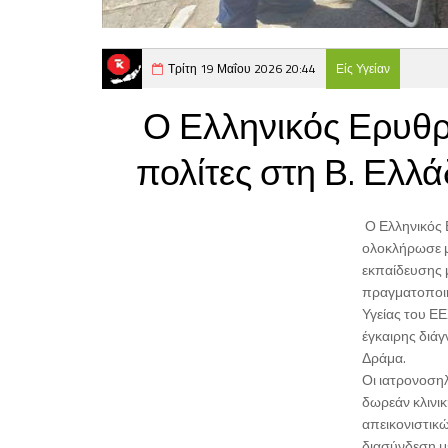
Τρίτη 19 Μαΐου 2026 20:44
Είς Υγείαν
Ο Ελληνικός Ερυθρ
πολίτες στη Β. Ελλά
Ο Ελληνικός 
ολοκλήρωσε μ
εκπαίδευσης μ
πραγματοποιή
Υγείας του Ε
έγκαιρης διάγ
Δράμα.
Οι ιατρονοση
δωρεάν κλινι
απεικονιστικ
διασύνδεση μ