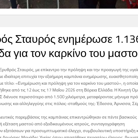
ός Σταυρός ενημέρωσε 1.13
δα για τον καρκίνο του μαστ
Ερυθρός Σταυρός, με επίκεντρο την πρόληψη και την προαγωγή της υγεί
ε ιδιαίτερη επιτυχία την εξαήμερη καμπάνια ενημέρωσης, ευαισθητοποίη
ε τίτλο: «Ενημέρωση και πρόληψη για τον καρκίνο του μαστού», η οποία
θηκε από τις 12 έως τις 17 Μαΐου 2026 στη Βόρεια Ελλάδα. Η Κινητή Ο
ΕΣ διένυσε περισσότερο από 1.500 χιλιόμετρα, μεταφέροντας μήνυμα πρ
νωσης και αλληλεγγύης στις πόλεις-σταθμούς της: Έδεσσα, Άρνισσα, Σέρ
λευτικές παρεμβάσεις της καμπάνιας επικεντρώθηκαν σε πέντε βασικούς 
κή εξέταση μαστού από εξειδικευμένους ιατρούς, συνταγογράφηση
ών εξετάσεων για προσυμπτωματικό έλεγχο, συμβουλευτική υποστήριξη κ
ε Δημόσιες Μονάδες Υγείας όπου απαιτήθηκε περαιτέρω έλεγχος, βιωματ