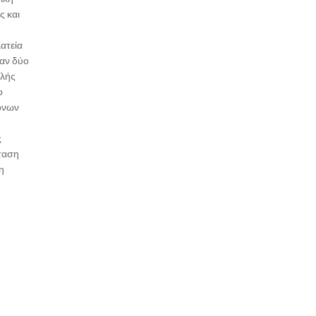
ς και
ατεία
καν δύο
αλής
ο
όνων
ς
έταση
η