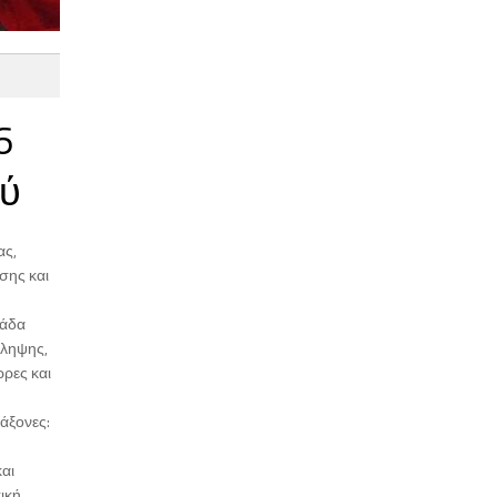
6
ού
ας,
σης και
μάδα
όληψης,
ρες και
άξονες:
αι
ική