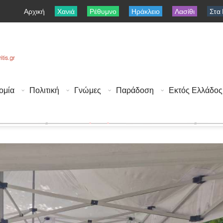
Αρχική
Χανιά
Ρέθυμνο
Ηράκλειο
Λασίθι
Στα
ομία
Πολιτική
Γνώμες
Παράδοση
Εκτός Ελλάδος