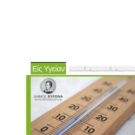
Είς Υγείαν