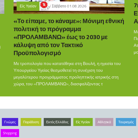
7
Είς Υγείαν
Σάββατο 01.08.2026
Ε
«Το είπαμε, το κάναμε»: Μόνιμη εθνική
Α
πολιτική το πρόγραμμα
Μ
«ΠΡΟΛΑΜΒΑΝΩ» έως το 2030 με
Πα
κάλυψη από τον Τακτικό
Ατ
η
Προϋπολογισμό
μο
Με τροπολογία που κατατέθηκε στη Βουλή, η ηγεσία του
Υπουργείου Υγείας θεσμοθετεί τη συνέχιση του
μεγαλύτερου προγράμματος προληπτικής ιατρικής στη
χώρα, του «ΠΡΟΛΑΜΒΑΝΩ», διασφαλίζοντας τ
Γνώμες
Παράδοση
Εκτός Ελλάδος
Είς Υγείαν
Αθλητικά
Τουρισμός
Shopping