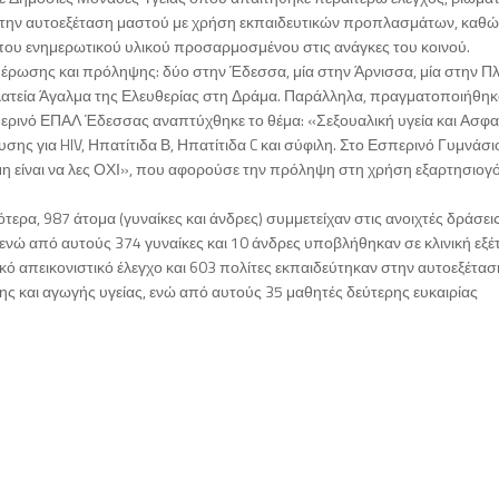
την αυτοεξέταση μαστού με χρήση εκπαιδευτικών προπλασμάτων, καθώ
που ενημερωτικού υλικού προσαρμοσμένου στις ανάγκες του κοινού.
μέρωσης και πρόληψης: δύο στην Έδεσσα, μία στην Άρνισσα, μία στην Πλ
Πλατεία Άγαλμα της Ελευθερίας στη Δράμα. Παράλληλα, πραγματοποιήθη
περινό ΕΠΑΛ Έδεσσας αναπτύχθηκε το θέμα: «Σεξουαλική υγεία και Ασφ
σης για HIV, Ηπατίτιδα Β, Ηπατίτιδα C και σύφιλη. Στο Εσπερινό Γυμνάσι
 είναι να λες ΟΧΙ», που αφορούσε την πρόληψη στη χρήση εξαρτησιογ
ότερα, 987 άτομα (γυναίκες και άνδρες) συμμετείχαν στις ανοιχτές δράσει
ενώ από αυτούς 374 γυναίκες και 10 άνδρες υποβλήθηκαν σε κλινική εξ
απεικονιστικό έλεγχο και 603 πολίτες εκπαιδεύτηκαν στην αυτοεξέτασ
 και αγωγής υγείας, ενώ από αυτούς 35 μαθητές δεύτερης ευκαιρίας