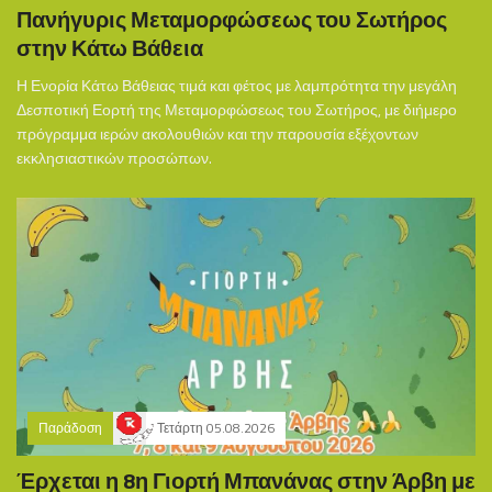
Πανήγυρις Μεταμορφώσεως του Σωτήρος
στην Κάτω Βάθεια
Η Ενορία Κάτω Βάθειας τιμά και φέτος με λαμπρότητα την μεγάλη
Δεσποτική Εορτή της Μεταμορφώσεως του Σωτήρος, με διήμερο
πρόγραμμα ιερών ακολουθιών και την παρουσία εξέχοντων
εκκλησιαστικών προσώπων.
Παράδοση
Τετάρτη 05.08.2026
Έρχεται η 8η Γιορτή Μπανάνας στην Άρβη με