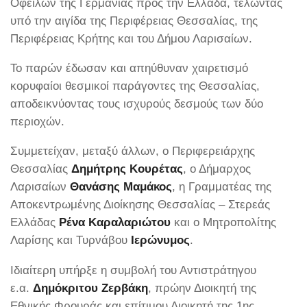
Οφειλών της Γερμανίας προς την Ελλάδα, τελώντας
υπό την αιγίδα της Περιφέρειας Θεσσαλίας, της
Περιφέρειας Κρήτης και του Δήμου Λαρισαίων.
Το παρών έδωσαν και απηύθυναν χαιρετισμό
κορυφαίοι θεσμικοί παράγοντες της Θεσσαλίας,
αποδεικνύοντας τους ισχυρούς δεσμούς των δύο
περιοχών.
Συμμετείχαν, μεταξύ άλλων, ο Περιφερειάρχης
Θεσσαλίας
Δημήτρης Κουρέτας
, ο Δήμαρχος
Λαρισαίων
Θανάσης Μαμάκος
, η Γραμματέας της
Αποκεντρωμένης Διοίκησης Θεσσαλίας – Στερεάς
Ελλάδας
Ρένα Καραλαριώτου
και ο Μητροπολίτης
Λαρίσης και Τυρνάβου
Ιερώνυμος
.
Ιδιαίτερη υπήρξε η συμβολή του Αντιστράτηγου
ε.α.
Δημόκριτου Ζερβάκη
, πρώην Διοικητή της
Εθνικής Φρουράς και επίτιμου Διοικητή της 1ης