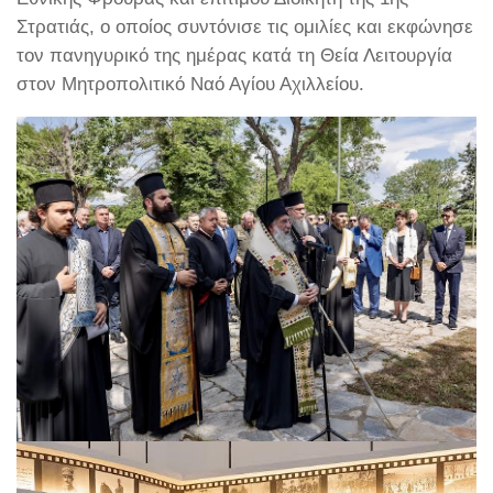
Στρατιάς, ο οποίος συντόνισε τις ομιλίες και εκφώνησε
τον πανηγυρικό της ημέρας κατά τη Θεία Λειτουργία
στον Μητροπολιτικό Ναό Αγίου Αχιλλείου.