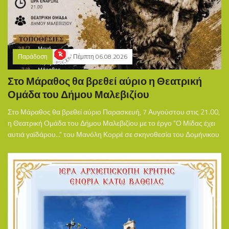
Παράδοση
Πέμπτη 06.08.2026
Στο Μάραθος θα βρεθεί αύριο η Θεατρική
Ομάδα του Δήμου Μαλεβιζίου
Στο Μάραθος θα βρεθεί αύριο Παρασκευή, 7 Αυγούστου στις 21.00,
η Θεατρική Ομάδα του Δήμου Μαλεβιζίου με το έργο "Ο Μίδας έχει
αυτιά γαϊδάρου..." του Μανόλη Κορρέ σε σκηνοθεσία του Δομήνικου