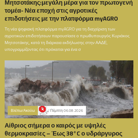
Μητσοτάκης:μεγάλη μέρα για τον πρωτογενή
τομέα- Νέα εποχή στις αγροτικές
επιδοτήσεις με την πλατφόρμα myAGRO
Τη νέα ψηφιακή πλατφόρμα myAGRO για τη διαχείριση των
αγροτικών επιδοτήσεων παρουσίασε ο πρωθυπουργός Κυριάκος
Μητσοτάκης, κατά τη διάρκεια εκδήλωσης στην ΑΑΔΕ,
υπογραμμίζοντας ότι πρόκειται για ένα σ
Βλέπω/Ακούω
Πέμπτη 06.08.2026
Αίθριος σήμερα ο καιρός με υψηλές
θερμοκρασίες – Έως 38°C ο υδράργυρος