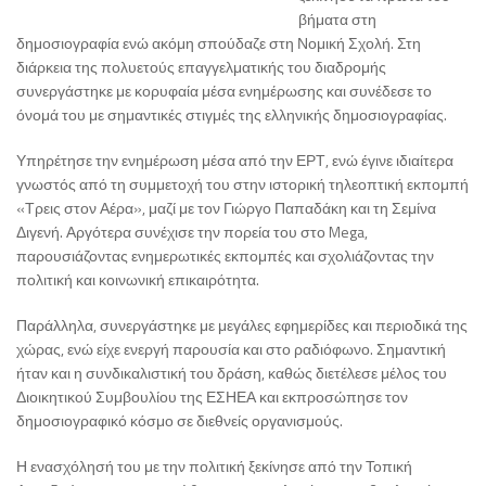
βήματα στη
δημοσιογραφία ενώ ακόμη σπούδαζε στη Νομική Σχολή. Στη
διάρκεια της πολυετούς επαγγελματικής του διαδρομής
συνεργάστηκε με κορυφαία μέσα ενημέρωσης και συνέδεσε το
όνομά του με σημαντικές στιγμές της ελληνικής δημοσιογραφίας.
Υπηρέτησε την ενημέρωση μέσα από την ΕΡΤ, ενώ έγινε ιδιαίτερα
γνωστός από τη συμμετοχή του στην ιστορική τηλεοπτική εκπομπή
«Τρεις στον Αέρα», μαζί με τον Γιώργο Παπαδάκη και τη Σεμίνα
Διγενή. Αργότερα συνέχισε την πορεία του στο Mega,
παρουσιάζοντας ενημερωτικές εκπομπές και σχολιάζοντας την
πολιτική και κοινωνική επικαιρότητα.
Παράλληλα, συνεργάστηκε με μεγάλες εφημερίδες και περιοδικά της
χώρας, ενώ είχε ενεργή παρουσία και στο ραδιόφωνο. Σημαντική
ήταν και η συνδικαλιστική του δράση, καθώς διετέλεσε μέλος του
Διοικητικού Συμβουλίου της ΕΣΗΕΑ και εκπροσώπησε τον
δημοσιογραφικό κόσμο σε διεθνείς οργανισμούς.
Η ενασχόλησή του με την πολιτική ξεκίνησε από την Τοπική