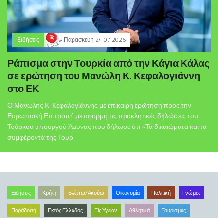
Ειδήσεις
Παρασκευή 24.07.2026
Ράπισμα στην Τουρκία από την Κάγια Κάλας
σε ερώτηση του Μανώλη Κ. Κεφαλογιάννη
στο ΕΚ
Ο Μανώλης Κ. Κεφαλογιάννης με επίκαιρη ερώτηση προς την
Ευρωπαϊκή Επιτροπή με αφορμή τις προκλητικές δηλώσεις του
Τούρκου υπουργού Άμυνας που δήλωσε ότι «Τα δικαιώματα και τα
συμφέροντά της Τουρ
Ειδήσεις
Κρήτη
Βλέπω/Ακούω
Οικονομία
Πολιτική
Γνώμες
Παράδοση
Εκτός Ελλάδος
Είς Υγείαν
Αθλητικά
Τουρισμός