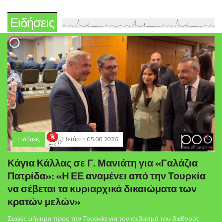
Ειδήσεις
Ειδήσεις
Τετάρτη 05.08.2026
Κάγια Κάλλας σε Γ. Μανιάτη για «Γαλάζια
Πατρίδα»: «Η ΕΕ αναμένει από την Τουρκία
να σέβεται τα κυριαρχικά δικαιώματα των
κρατών μελών»
Σαφές μήνυμα προς την Τουρκία για τον σεβασμό του διεθνούς