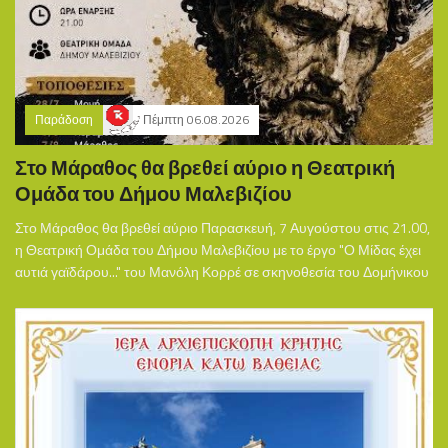
Παράδοση
Πέμπτη 06.08.2026
Στο Μάραθος θα βρεθεί αύριο η Θεατρική
Ομάδα του Δήμου Μαλεβιζίου
Στο Μάραθος θα βρεθεί αύριο Παρασκευή, 7 Αυγούστου στις 21.00,
η Θεατρική Ομάδα του Δήμου Μαλεβιζίου με το έργο "Ο Μίδας έχει
αυτιά γαϊδάρου..." του Μανόλη Κορρέ σε σκηνοθεσία του Δομήνικου