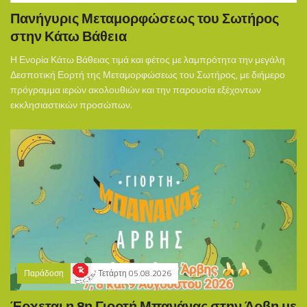
Πανήγυρις Μεταμορφώσεως του Σωτήρος
στην Κάτω Βάθεια
Η Ενορία Κάτω Βάθειας τιμά και φέτος με λαμπρότητα την μεγάλη
Δεσποτική Εορτή της Μεταμορφώσεως του Σωτήρος, με διήμερο
πρόγραμμα ιερών ακολουθιών και την παρουσία εξέχοντων
εκκλησιαστικών προσώπων.
Παράδοση
Τετάρτη 05.08.2026
Έρχεται η 8η Γιορτή Μπανάνας στην Άρβη με