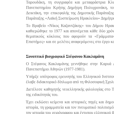
Ταρουδάκη, τη συγγραφέα και μεταφράστρια Κλ
Πανεπιστημίου Κρήτης Δημήτρη Πολυχρονάκη, το
Δεικτάκη, την επικεφαλής της Δημοτικής Παράταξη
Παράταξης «Λαϊκή Συσπείρωση Ηρακλείου» Δημήτρ
Το Βραβείο «Νίκος Καζαντζάκης» του Δήμου Ηρακλ
καθιερώθηκε το 1977 και απονέμεται κάθε δύο χρόν
θεματικούς κύκλους που αφορούν τα «Γράμματα»
Επιστήμες» και σε μελέτες αναφερόμενες στο έργο κ
Συνοπτικό βιογραφικό Στέφανου Κακλαμάνη
Ο Στέφανος Κακλαμάνης γεννήθηκε στην Kαρυά Λε
Πανεπιστήμιο Αθηνών (1977-1981).
Υπήρξε υπότροφος ερευνητής του Ελληνικού Ινστιτο
έλαβε διδακτορικό δίπλωμα από τη Φιλοσοφική Σχολ
Διετέλεσε καθηγητής νεοελληνικής φιλολογίας στο 
της ειδικότητάς του.
Έχει εκδώσει κείμενα και ιστορικές πηγές και δημο
ιστορία, τη γραμματεία και τον πνευματικό πολιτισμό
την ιστορία του χειρόγραφου και έντυπου ελληνικού β