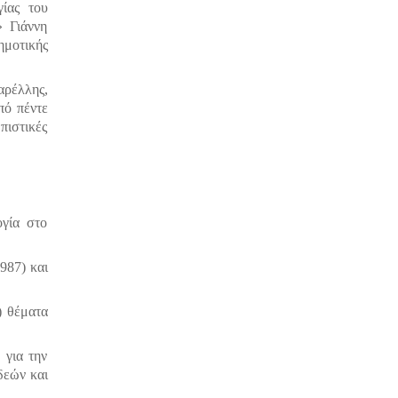
ίας του
 Γιάννη
ημοτικής
αρέλλης,
πό πέντε
ιστικές
ογία στο
987) και
) θέματα
 για την
δεών και