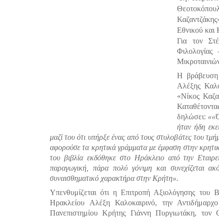
Θεοτοκόπουλο
Καζαντζάκης
Εθνικού και
Για τον Στ
Φιλολογίας
Μικροταινιώ
Η βράβευση
Αλέξης Καλο
«Νίκος Καζα
Καταθέτοντα
δηλώσει:
««Ό
ήταν ήδη εκε
μαζί του ότι υπήρξε ένας από τους στυλοβάτες του τμή
αφορούσε τα κρητικά γράμματα με έμφαση στην κρητικ
του βιβλία εκδόθηκε στο Ηράκλειο από την Εταιρ
παραγωγική, πάρα πολύ γόνιμη και συνεχίζεται α
συναισθηματικό χαρακτήρα στην Κρήτη».
Υπενθυμίζεται ότι η Επιτροπή Αξιολόγησης του Β
Ηρακλείου Αλέξη Καλοκαιρινό, την Αντιδήμαρ
Πανεπιστημίου Κρήτης Γιάννη Πυργιωτάκη, τον 