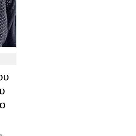
ου
υ
νο
ος