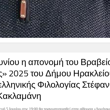
υνίου η απονομή του Βραβεί
ς» 2025 του Δήμου Ηρακλείο
ελληνικής Φιλολογίας Στέφα
Κακλαμάνη
υή 5 Ιουνίου στις 19:00 θα πραγματοποιηθεί στην αίθουσα «Δομήνικ