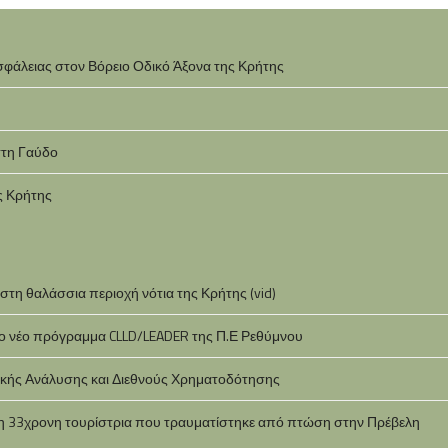
σφάλειας στον Βόρειο Οδικό Άξονα της Κρήτης
στη Γαύδο
ς Κρήτης
τη θαλάσσια περιοχή νότια της Κρήτης (vid)
 το νέο πρόγραμμα CLLD/LEADER της Π.Ε Ρεθύμνου
ικής Ανάλυσης και Διεθνούς Χρηματοδότησης
 η 33χρονη τουρίστρια που τραυματίστηκε από πτώση στην Πρέβελη