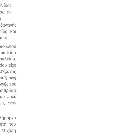
«Νίκος
ας του
η.
αντινής
ίας και
άκη.
ακλείου
ραβείου
ακλείου.
ίου είχε
Στέφανος
ναστροφή
γωγής του
τα πρώτα
άρα πολύ
ρά, έναν
 Δήμαρχο
ητή του
 Μιχάλη