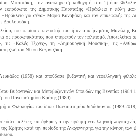
αίρη Μιτσοτάκη, τον αναπληρωτή καθηγητή στο Τμήμα Φιλολογ
ν εκπρόσωπο της Δημοτικής Παράταξης «Ηράκλειο η πόλη μας»
ς «Ηράκλειο για σένα» Μαρία Καναβάκη και τον επικεφαλής της Δ
η Δουλουφάκη.
είου, του οποίου εμπνευστής του ήταν ο αείμνηστος Μανώλης Κ
ια σε προσωπικότητες που υπηρετούν τον πολιτισμό. Αποτελείται α
, τις «Καλές Τέχνες», τη «Δημιουργική Μουσική», τις «Ανθρωπ
αι τη ζωή του Νίκου Καζαντζάκη.
υκάδος (1958) και σπούδασε βυζαντινή και νεοελληνική φιλολ
ύτου Βυζαντινών και Μεταβυζαντινών Σπουδών της Βενετίας (1984-1
ή του Πανεπιστημίου Κρήτης (1989).
Τμήμα Φιλολογίας του ίδιου Πανεπιστημίου διδάσκοντας (1989-2018
σιεύσει μελέτες και άρθρα για την πρώιμη νεοελληνική λογοτεχνία,
 της Κρήτης κατά την περίοδο της Αναγέννησης, για την κίνηση των ι
ιβλίου.