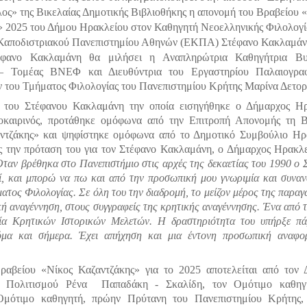
ς» της Βικελαίας Δημοτικής Βιβλιοθήκης η απονομή του Βραβείου 
» 2025 του Δήμου Ηρακλείου στον Καθηγητή Νεοελληνικής Φιλολογί
 Καποδιστριακού Πανεπιστημίου Αθηνών (ΕΚΠΑ) Στέφανο Κακλαμάν
έφανο Κακλαμάνη θα μιλήσει η Αναπληρώτρια Καθηγήτρια Βυζ
 – Τομέας ΒΝΕΦ και Διευθύντρια του Εργαστηρίου Παλαιογραφ
ν του Τμήματος Φιλολογίας του Πανεπιστημίου Κρήτης Μαρίνα Δετορ
 του Στέφανου Κακλαμάνη την οποία εισηγήθηκε ο Δήμαρχος Ηρ
καιρινός, προτάθηκε ομόφωνα από την Επιτροπή Απονομής τη Β
ντζάκης» και ψηφίστηκε ομόφωνα από το Δημοτικό Συμβούλιο Ηρ
ς την πρόταση του για τον Στέφανο Κακλαμάνη, ο Δήμαρχος Ηρακλε
ταν βρέθηκα στο Πανεπιστήμιο στις αρχές της δεκαετίας του 1990 ο 
ί, και μπορώ να πω και από την προσωπική μου γνωριμία και συνα
ματος Φιλολογίας. Σε όλη του την διαδρομή, το μείζον μέρος της παρα
ή αναγέννηση, στους συγγραφείς της κρητικής αναγέννησης. Ένα από 
εία Κρητικών Ιστορικών Μελετών. Η δραστηριότητα του υπήρξε π
κόμα και σήμερα. Έχει απήχηση και μια έντονη προσωπική αναφο
ραβείου «Νίκος Καζαντζάκης» για το 2025 αποτελείται από τον
χο Πολιτισμού Ρένα Παπαδάκη - Σκαλίδη, τον Ομότιμο καθηγ
Ομότιμο καθηγητή, πρώην Πρύτανη του Πανεπιστημίου Κρήτης,