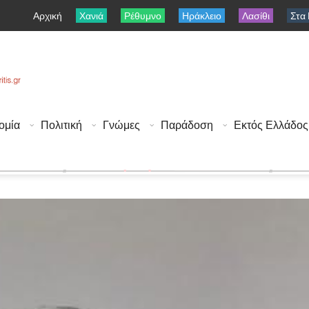
Αρχική
Χανιά
Ρέθυμνο
Ηράκλειο
Λασίθι
Στα
ομία
Πολιτική
Γνώμες
Παράδοση
Εκτός Ελλάδος