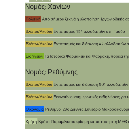
Νομός: Χανίων
Πολιτική
Από σήμερα ξεκινά η υλοποίηση έργων οδικής α
Βλέπω/Ακούω
Εντοπισμός 154 αλλοδαπών στη Γαύδο
Βλέπω/Ακούω
Εντοπισμός και διάσωση 47 αλλοδαπών 
Είς Υγείαν
Τα Ιστορικά Φαρμακεία και Φαρμακεμπορεία τη
Νομός: Ρεθύμνης
Βλέπω/Ακούω
Εντοπισμός και διάσωση 501 αλλοδαπών σ
Βλέπω/Ακούω
Ξεκινούν οι ενημερωτικές εκδηλώσεις για
Οικονομία
Ρέθυμνο: 29ο Διεθνές Συνέδριο Μακροοικονομ
Κρήτη
Κρήτη: Παραμένει σε κρίσιμη κατάσταση στη ΜΕΘ