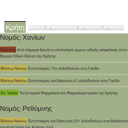
Κρήτη
Νομός: Χανίων
Πολιτική
Από σήμερα ξεκινά η υλοποίηση έργων οδικής ασφάλειας στον
Βόρειο Οδικό Άξονα της Κρήτης
Βλέπω/Ακούω
Εντοπισμός 154 αλλοδαπών στη Γαύδο
Βλέπω/Ακούω
Εντοπισμός και διάσωση 47 αλλοδαπών στη Γαύδο
Είς Υγείαν
Τα Ιστορικά Φαρμακεία και Φαρμακεμπορεία της Κρήτης
Νομός: Ρεθύμνης
Βλέπω/Ακούω
Εντοπισμός και διάσωση 501 αλλοδαπών στη θαλάσσια
περιοχή νότια της Κρήτης (vid)