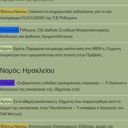
Βλέπω/Ακούω
Ξεκινούν οι ενημερωτικές εκδηλώσεις για το νέο
πρόγραμμα CLLD/LEADER της Π.Ε Ρεθύμνου
Οικονομία
Ρέθυμνο: 29ο Διεθνές Συνέδριο Μακροοικονομικής
Ανάλυσης και Διεθνούς Χρηματοδότησης
Κρήτη
Κρήτη: Παραμένει σε κρίσιμη κατάσταση στη ΜΕΘ η 33χρονη
τουρίστρια που τραυματίστηκε από πτώση στην Πρέβελη
Νομός: Ηρακλείου
Γνώμες
«Σοβαρότατες ενδείξεις εγκληματικής ενέργειας» – Τι δηλώνει ο
δικηγόρος της οικογένειας της 28χρονης (vid)
Κρήτη
Σε σταθερή κατάσταση η 28χρονη που παρασύρθηκε από το
όχημα της οικογένειας στην Παντάνασσα – Τι αναφέρει ο διοικητής του
ΠΑΓΝΗ (vid)
Βλέπω/Ακούω
Απολογισμός Καλοκαιρινού: Ειδήσεις, αιχμές και