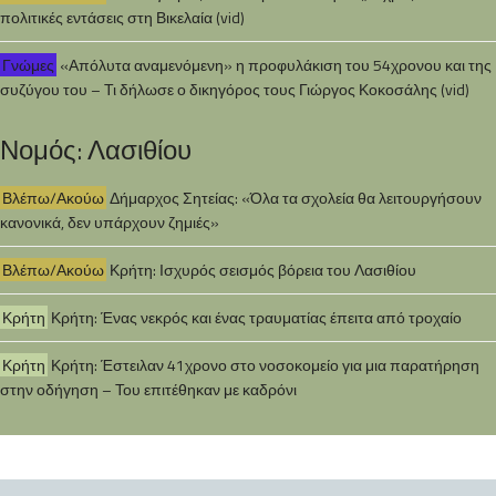
πολιτικές εντάσεις στη Βικελαία (vid)
Γνώμες
«Απόλυτα αναμενόμενη» η προφυλάκιση του 54χρονου και της
συζύγου του – Τι δήλωσε ο δικηγόρος τους Γιώργος Κοκοσάλης (vid)
Νομός: Λασιθίου
Βλέπω/Ακούω
Δήμαρχος Σητείας: «Όλα τα σχολεία θα λειτουργήσουν
κανονικά, δεν υπάρχουν ζημιές»
Βλέπω/Ακούω
Κρήτη: Ισχυρός σεισμός βόρεια του Λασιθίου
Κρήτη
Κρήτη: Ένας νεκρός και ένας τραυματίας έπειτα από τροχαίο
Κρήτη
Κρήτη: Έστειλαν 41χρονο στο νοσοκομείο για μια παρατήρηση
στην οδήγηση – Του επιτέθηκαν με καδρόνι