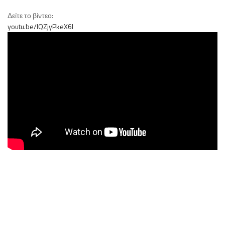
Δείτε το βίντεο:
youtu.be/IQZjyPkeX6I