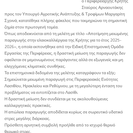
ο Περιφερειάρχης Κρήτης
Σταύρος Αρναουτάκης
προς τον Υπουργό Αγροτικής Ανάπτυξης & Τροφίμων Μαργαρίτη
Σχοινά, κατατέθηκε πλήρης φάκελος που τεκμηριώνει τη σημαντική
ζημία στον πρωτογενή τομέα.
Όπως αποδεικνύεται από τη μελέτη με τίτλο «Αποτίμηση μειωμένης
παραγωγής στην ελαιοκαλλιέργεια της Κρήτης για το έτος 2025-
2026», η οποία εκπονήθηκε από την Ειδική Επιστημονική Ομάδα
Εργασίας της Περιφέρειας, η δραστική μείωση της παραγωγής δεν
οφείλεται σε μεμονωμένους παράγοντες αλλά σε εξωγενείς και μη
ελεγχόμενες κλιματικές συνθήκες.
Τα επιστημονικά δεδομένα της μελέτης καταγράφουν τα εξής:
Σημειώνεται μειωμένη παραγωγή στις Περιφερειακές Ενότητες
Λασιθίου, Ηρακλείου και Ρεθύμνου, με τη μεγαλύτερη ένταση του
προβλήματος να εντοπίζεται στο Λασίθι.
Η δραστική μείωση δεν συνδέεται με τις ακολουθούμενες
καλλιεργητικές πρακτικές.
Η απώλεια παραγωγής αποδίδεται κυρίως σε σωρευτικό υδατικό
στρες μεγάλης διάρκειας.
Πρόσθετη αρνητική συμβολή προήλθε από το ισχυρό θερινό
θερμικό στρες.