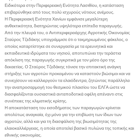
Ειδικότερα στην Περιφερειακή Ενότητα Λασιθίου, η κατάσταση
επιβαρύνθηκε από τους πολύ ισχυρούς νότιους ανέμους.
Η Περιφερειακή Ενότητα Χανίων εμφάνισε μεγαλύτερη
ανθεκτικότητα, διατηρώντας υψηλότερα επίπεδα παραγωγής.
Από την πλευρά του, ο Αντιπεριφερειάρχης Αγροτικής Οικονομίας
Σταύρος Τζεδάκης υπογράμμισε ότι ο τεκμηριωμένος φάκελος, ο
οποίος καταρτίστηκε σε συνεργασία με τα ερευνητικά και
εκπαιδευτικά ιδρύματα του νησιού, αποτυπώνει την τεράστια
απόκλιση της παραγωγής συγκριτικά με τον μέσο όρο της
δεκαετίας. Ο Σταύρος Τζεδάκης τόνισε την επιτακτική ανάγκη
στήριξης των αγροτών προκειμένου να καταστούν βιώσιμοι και να
συνεχίσουν να καλλιεργούν τα ελαιόδεντρα, ζητώντας παράλληλα
την αναπροσαρμογή του θεσμικού πλαισίου του ΕΛΓΑ ώστε να
διασφαλίζονται ουσιαστικά ανταποδοτικά οφέλη απέναντι στις
συνέπειες της κλιματικής κρίσης.
Η αποκατάσταση του εισοδήματος των παραγωγών κρίνεται
απολύτως αναγκαία, όχι μόνο για την επιβίωση των ίδιων των
αγροτών, αλλά και για τη διασφάλιση της βιωσιμότητας της
ελαιοκαλλιέργειας, η οποία αποτελεί βασικό πυλώνα της τοπικής και
εθνικής οικονομίας.