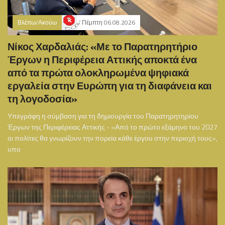
Βλέπω/Ακούω
Πέμπτη 06.08.2026
Νίκος Χαρδαλιάς: «Με το Παρατηρητήριο
Έργων η Περιφέρεια Αττικής αποκτά ένα
από τα πρώτα ολοκληρωμένα ψηφιακά
εργαλεία στην Ευρώπη για τη διαφάνεια και
τη λογοδοσία»
Υπεγράφη η σύμβαση για τη δημιουργία του Παρατηρητηρίου
Έργων της Περιφέρειας Αττικής - «Από το πρώτο εξάμηνο του 2027
οι πολίτες θα γνωρίζουν την πορεία κάθε έργου στην περιοχή τους»,
υπο