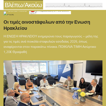
Βλέπω/Ακούω
Βλέπω/Ακούω
Παρασκευή 07.08.2026
Οι τιμές οινοστάφυλων από την Ενωση
Ηρακλείου
Η ΕΝΩΣΗ ΗΡΑΚΛΕΙΟΥ ενημερώνει τους παραγωγούς – μέλη της
για τις τιμές ανά ποικιλία σταφυλιών εσοδείας 2026, όπως
αναφέρονται στον παρακάτω πίνακα. ΠΟΙΚΙΛΙΑ ΤΙΜΗ Ασύρτικο
1,20€ Θραψαθή