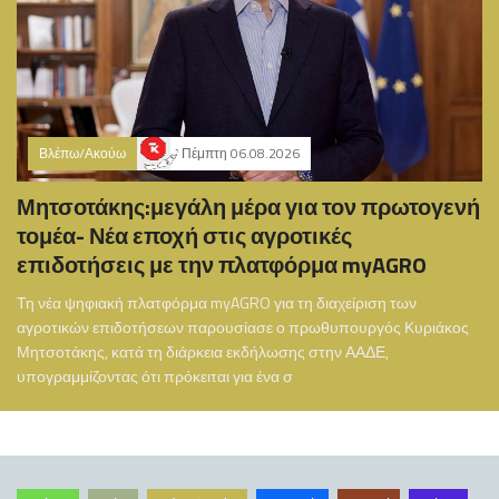
Βλέπω/Ακούω
Πέμπτη 06.08.2026
Μητσοτάκης:μεγάλη μέρα για τον πρωτογενή
τομέα- Νέα εποχή στις αγροτικές
επιδοτήσεις με την πλατφόρμα myAGRO
Τη νέα ψηφιακή πλατφόρμα myAGRO για τη διαχείριση των
αγροτικών επιδοτήσεων παρουσίασε ο πρωθυπουργός Κυριάκος
Μητσοτάκης, κατά τη διάρκεια εκδήλωσης στην ΑΑΔΕ,
υπογραμμίζοντας ότι πρόκειται για ένα σ