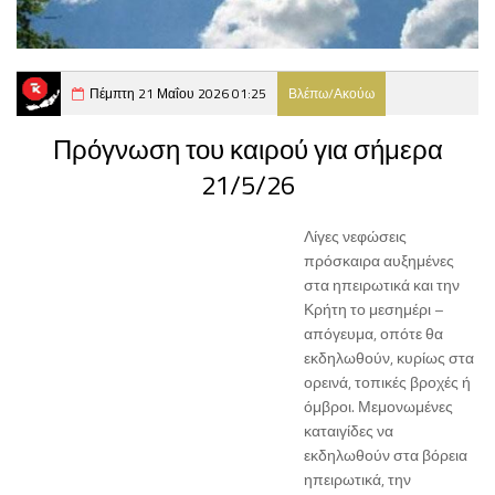
Πέμπτη 21 Μαΐου 2026 01:25
Βλέπω/Ακούω
Πρόγνωση του καιρού για σήμερα
21/5/26
Λίγες νεφώσεις
πρόσκαιρα αυξημένες
στα ηπειρωτικά και την
Κρήτη το μεσημέρι –
απόγευμα, οπότε θα
εκδηλωθούν, κυρίως στα
ορεινά, τοπικές βροχές ή
όμβροι. Μεμονωμένες
καταιγίδες να
εκδηλωθούν στα βόρεια
ηπειρωτικά, την