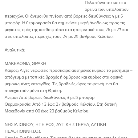
Πελοπόννησο και στα
ορεινά των υπόλοιπων
περιοχών. Οι άνεμοι θα πνέουν από βόρειες διευθύνσεις 4 με 6
μποφόρ. Η θερμοκρασία θα σημειώσει μικρή άνοδο ως προς τις
μέγιστες τιμές της και θα φτάσει στα ηπειρωτικά τους 26 με 27 και
στις υπόλοιπες περιοχές τους 24 με 25 βαθμούς Κελσίου.
Αναλυτικά:
ΜΑΚΕΔΟΝΙΑ, ΘΡΑΚΗ
Καιρός: Λίγες νεφώσεις πρόσκαιρα αυξημένες κυρίως το μεσημέρι –
απόγευμα με τοπικές βροχές ή όμβρους και κυρίως στα ορεινά
μεμονωμένες καταιγίδες. Τις βραδινές ώρες τα φαινόμενα θα
συνεχιστούν μόνο στη Θράκη.
Ανεμοι: Από βόρειες διευθύνσεις 3 με 5 μποφόρ.
Θερμοκρασία: Από 13 έως 27 βαθμούς Κελσίου. Στη δυτική
Μακεδονία από 08 έως 23 βαθμούς Κελσίου.
ΝΗΣΙΑ ΙΟΝΙΟΥ, ΗΠΕΙΡΟΣ, ΔΥΤΙΚΗ ΣΤΕΡΕΑ, ΔΥΤΙΚΗ
ΠΕΛΟΠΟΝΝΗΣΟΣ
Καιρός: Σχεδόν αίθριος. Τις μεσημβρινές και απογευματινές ώρες