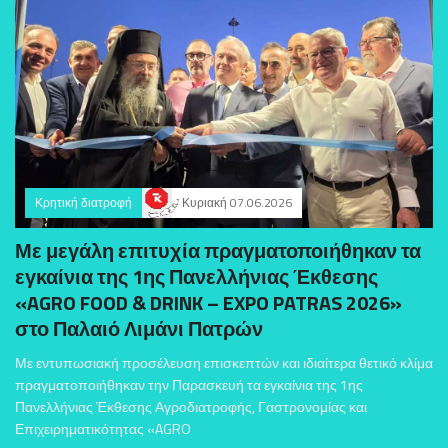
Κρητική διατροφή
Κυριακή 07.06.2026
Με μεγάλη επιτυχία πραγματοποιήθηκαν τα
εγκαίνια της 1ης Πανελλήνιας Έκθεσης
«AGRO FOOD & DRINK – EXPO PATRAS 2026»
στο Παλαιό Λιμάνι Πατρών
Με εντυπωσιακή προσέλευση επισκεπτών και ιδιαίτερα θετικό κλίμα
πραγματοποιήθηκαν την Παρασκευή τα εγκαίνια της 1ης
Πανελλήνιας Έκθεσης Αγροδιατροφής, Γαστρονομίας και
Επιχειρηματικότητας «AGRO