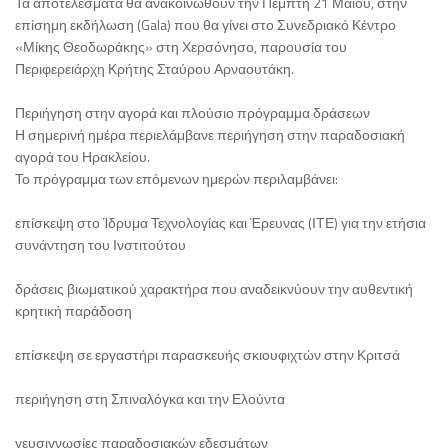
Τα αποτελέσματα θα ανακοινωθούν την Πέμπτη 21 Μαΐου, στην
επίσημη εκδήλωση (Gala) που θα γίνει στο Συνεδριακό Κέντρο
«Μίκης Θεοδωράκης» στη Χερσόνησο, παρουσία του
Περιφερειάρχη Κρήτης Σταύρου Αρναουτάκη.
Περιήγηση στην αγορά και πλούσιο πρόγραμμα δράσεων
Η σημερινή ημέρα περιελάμβανε περιήγηση στην παραδοσιακή
αγορά του Ηρακλείου.
Το πρόγραμμα των επόμενων ημερών περιλαμβάνει:
επίσκεψη στο Ίδρυμα Τεχνολογίας και Έρευνας (ΙΤΕ) για την ετήσια
συνάντηση του Ινστιτούτου
δράσεις βιωματικού χαρακτήρα που αναδεικνύουν την αυθεντική
κρητική παράδοση
επίσκεψη σε εργαστήρι παρασκευής σκιουφιχτών στην Κριτσά
περιήγηση στη Σπιναλόγκα και την Ελούντα
γευσιγνωσίες παραδοσιακών εδεσμάτων