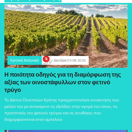
Κρητική διατροφή
Δευτέρα 03.08.2026
Η ποιότητα οδηγός για τη διαμόρφωση της
αξίας των οινοστάφυλλων στον φετινό
τρύγο
Το Δίκτυο Οινοποιών Κρήτης πραγματοποίησε συνάντηση των
μελών του με αντικείμενο τις εξελίξεις στην αγορά του οίνου, τις
προοπτικές του φετινού τρύγου και τις συνθήκες που
διαμορφώνονται στον αμπελοοι