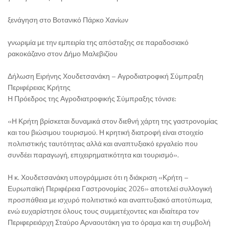
ξενάγηση στο Βοτανικό Πάρκο Χανίων
γνωριμία με την εμπειρία της απόσταξης σε παραδοσιακό
ρακοκάζανο στον Δήμο Μαλεβιζίου
Δήλωση Ειρήνης Χουδετσανάκη – Αγροδιατροφική Σύμπραξη
Περιφέρειας Κρήτης
Η Πρόεδρος της Αγροδιατροφικής Σύμπραξης τόνισε:
«Η Κρήτη βρίσκεται δυναμικά στον διεθνή χάρτη της γαστρονομίας
και του βιώσιμου τουρισμού. Η κρητική διατροφή είναι στοιχείο
πολιτιστικής ταυτότητας αλλά και αναπτυξιακό εργαλείο που
συνδέει παραγωγή, επιχειρηματικότητα και τουρισμό».
Η κ. Χουδετσανάκη υπογράμμισε ότι η διάκριση «Κρήτη –
Ευρωπαϊκή Περιφέρεια Γαστρονομίας 2026» αποτελεί συλλογική
προσπάθεια με ισχυρό πολιτιστικό και αναπτυξιακό αποτύπωμα,
ενώ ευχαρίστησε όλους τους συμμετέχοντες και ιδιαίτερα τον
Περιφερειάρχη Σταύρο Αρναουτάκη για το όραμα και τη συμβολή