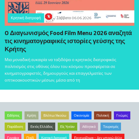
Κρητική διατροφή
Σάββατο 06.06.2026
O Διαγωνισμός Food Film Menu 2026 αναζητά
τις κινηματογραφικές ιστορίες γεύσης της
Κρήτης
Μια μοναδική ευκαιρία να ταξιδέψει ο κρητικός διατροφικός
πολιτισμός στις οθόνες όλου του κόσμου προσφέρεται σε
κινηματογραφιστές, δημιουργούς και επαγγελματίες των
οπτικοακουστικών μέσων, μέσα από τη
Ειδήσεις
Κρήτη
Βλέπω/Ακούω
Οικονομία
Πολιτική
Γνώμες
Παράδοση
Εκτός Ελλάδος
Είς Υγείαν
Αθλητικά
Τουρισμός
Γυναίκα
Παιδί
Κρητική διατροφή
Εκνευρίζομαι – Δεν μπορώ άλλο