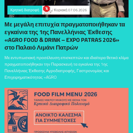
Κρητική διατροφή
Κυριακή 07.06.2026
Με μεγάλη επιτυχία πραγματοποιήθηκαν τα
εγκαίνια της 1ης Πανελλήνιας Έκθεσης
«AGRO FOOD & DRINK – EXPO PATRAS 2026»
στο Παλαιό Λιμάνι Πατρών
Με εντυπωσιακή προσέλευση επισκεπτών και ιδιαίτερα θετικό κλίμα
πραγματοποιήθηκαν την Παρασκευή τα εγκαίνια της 1ης
Πανελλήνιας Έκθεσης Αγροδιατροφής, Γαστρονομίας και
Επιχειρηματικότητας «AGRO