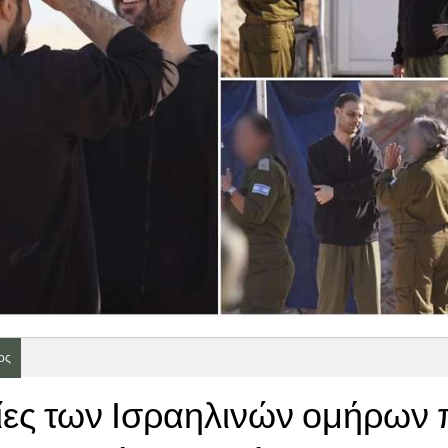
ος
ρίες των Ισραηλινών ομήρων