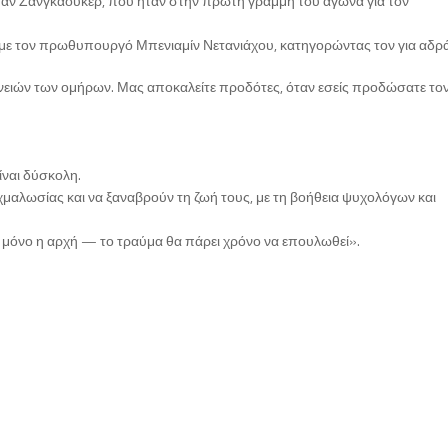
ταν Ζανγκάουκερ, που ήταν στην πρώτη γραμμή του αγώνα για τον
με τον πρωθυπουργό Μπενιαμίν Νετανιάχου, κατηγορώντας τον για αδρά
γενειών των ομήρων. Μας αποκαλείτε προδότες, όταν εσείς προδώσατε το
ίναι δύσκολη.
αλωσίας και να ξαναβρούν τη ζωή τους, με τη βοήθεια ψυχολόγων και
αι μόνο η αρχή — το τραύμα θα πάρει χρόνο να επουλωθεί».