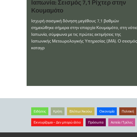
Ιαπωνία: Σεισμός 7,1 Ρίχτερ στην
Κουμαμότο
Ισχυρή σεισμική δόνηση μεγέθους 7,1 βαθμών
σημειώθηκε σήμερα στην επαρχία Κουμαμότο, στη νότι
Ιαπωνία, σύμφωνα με τις πρώτες εκτιμήσεις της
Ιαπωνικής Μετεωρολογικής Υπηρεσίας (JMA). Ο σεισμό
καταγρ
Ειδήσεις
Κρήτη
Βλέπω/Ακούω
Οικονομία
Πολιτική
Εκνευρίζομαι – Δεν μπορώ άλλο
Πρόσωπα
Αστεία /Τρέλες