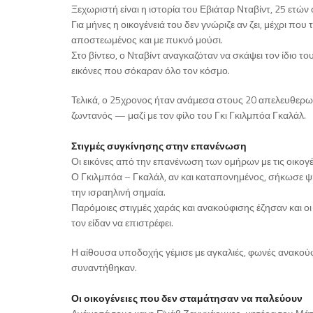
Ξεχωριστή είναι η ιστορία του Εβιάταρ Νταβίντ, 25 ετώ
Για μήνες η οικογένειά του δεν γνώριζε αν ζει, μέχρι πο
αποστεωμένος και με πυκνό μούσι.
Στο βίντεο, ο Νταβίντ αναγκαζόταν να σκάψει τον ίδιο το
εικόνες που σόκαραν όλο τον κόσμο.
Τελικά, ο 25χρονος ήταν ανάμεσα στους 20 απελευθερω
ζωντανός — μαζί με τον φίλο του Γκι Γκιλμπόα Γκαλάλ.
Στιγμές συγκίνησης στην επανένωση
Οι εικόνες από την επανένωση των ομήρων με τις οικογέν
Ο Γκιλμπόα – Γκαλάλ, αν και καταπονημένος, σήκωσε ψη
την ισραηλινή σημαία.
Παρόμοιες στιγμές χαράς και ανακούφισης έζησαν και ο
τον είδαν να επιστρέφει.
Η αίθουσα υποδοχής γέμισε με αγκαλιές, φωνές ανακούφ
συναντήθηκαν.
Οι οικογένειες που δεν σταμάτησαν να παλεύουν