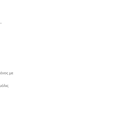
 –
μένος με
μόλις