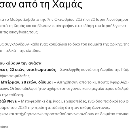
σαν από τη Χαμάς
ετά το Μαύρο Σάββατο της 7ης Οκτωβρίου 2023, οι 20 Ισραηλινοί όμηροι
 από τη Χαμάς και επιβίωσαν, επέστρεψαν στα εδάφη του Ισραήλ για να
 τις οικογένειές τους.
ους συγκλονίζουν· κάθε ένας κουβαλάει το δικό του κομμάτι της φρίκης, τη
ι –τελικά– της ελπίδας.
ου κόβουν την ανάσα
εστ, 22 ετών, υπαξιωματικός
– Συνελήφθη κοντά στη Λωρίδα της Γάζα
θήκοντα φύλαξης.
β Μπέρμαν, 28 ετών, δίδυμοι
– Απήχθησαν από το κιμπούτς Κφαρ Αζά,
νέων. Οι δύο αδελφοί ήταν αχώριστοι· οι γονείς και ο μεγαλύτερος αδελφό
 την επίθεση.
βάλ Nova
– Μεταφέρθηκε δεμένος με χειροπέδες, ενώ δύο παιδικοί του φί
άριο του 2025 την πρώτη απόδειξη ότι ήταν ακόμη ζωντανός.
ηκαν και απήχθησαν ενώ προσπαθούσαν να σωθούν σε δωμάτιο πανικο
 τάφο