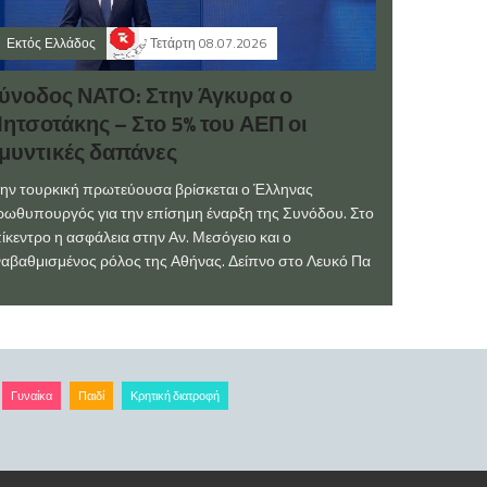
Εκτός Ελλάδος
Τετάρτη 08.07.2026
ύνοδος ΝΑΤΟ: Στην Άγκυρα ο
ητσοτάκης – Στο 5% του ΑΕΠ οι
μυντικές δαπάνες
ην τουρκική πρωτεύουσα βρίσκεται ο Έλληνας
ωθυπουργός για την επίσημη έναρξη της Συνόδου. Στο
ίκεντρο η ασφάλεια στην Αν. Μεσόγειο και ο
αβαθμισμένος ρόλος της Αθήνας. Δείπνο στο Λευκό Πα
Γυναίκα
Παιδί
Κρητική διατροφή