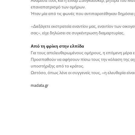
Ανάμεσά τους και η Εϊνάβ Ζανγκάουκερ, μητέρα του Μά
επαναπατρισμό των ομήρων.
Ήταν μία από τις φωνές που αντιπαρατέθηκαν δημόσια 
«Διεξάγετε εκστρατεία εναντίον μας, εναντίον των οικο
σας», είχε δηλώσει σε συγκέντρωση διαμαρτυρίας.
Από τη φρίκη στην ελπίδα
Για τους απελευθερωμένους ομήρους, η επόμενη μέρα ε
Προσπαθούν να αφήσουν πίσω τους την κόλαση της αιχμ
υποστήριξης από το κράτος.
Ωστόσο, όπως λένε οι συγγενείς τους, «η ελευθερία είν
madata.gr