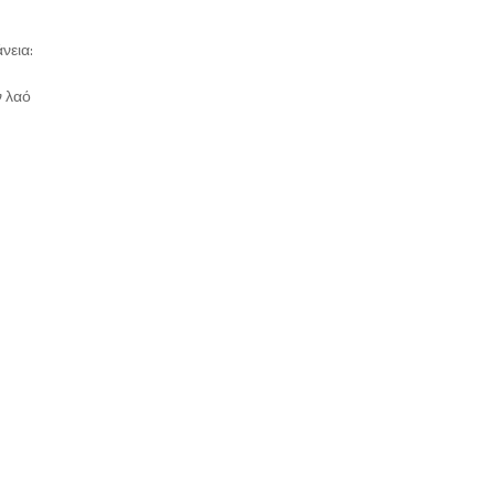
νεια:
ν λαό