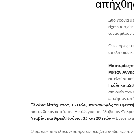
απήχθη
Δύο χρόνια μ
είχαν απαχθεί
ξανασμίξουν με
Οι ιστορίες τ
απελπισίας κα
Μαρτυρίες π
Ματάν Άνγκρ
εκτελούσε κα
Γκάλι και Ζι
συνοικία των 
επέζησαν από
Ελκάνα Μπόχμποτ, 36 ετών, παραγωγός του φεστι
σκοτώθηκαν επιτόπου. Η σύζυγός του έλαβε τον Φεβρου
Νταβίντ και Άριελ Κούνιο, 35 και 28 ετών
– Εντοπίστ
Ο όμηρος που εξαναγκάστηκε να σκάψει τον ίδιο του τον