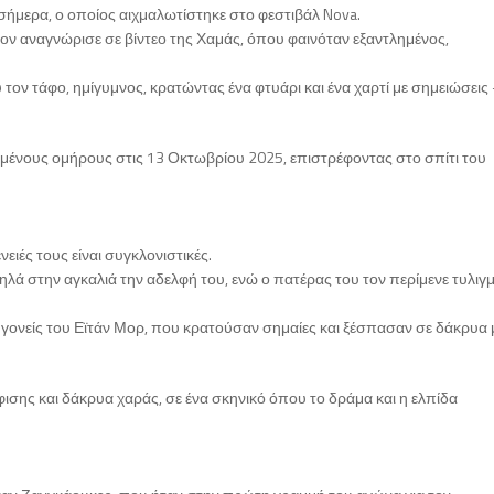
ν σήμερα, ο οποίος αιχμαλωτίστηκε στο φεστιβάλ Nova.
υ τον αναγνώρισε σε βίντεο της Χαμάς, όπου φαινόταν εξαντλημένος,
υ τον τάφο, ημίγυμνος, κρατώντας ένα φτυάρι και ένα χαρτί με σημειώσεις
μένους ομήρους στις 13 Οκτωβρίου 2025, επιστρέφοντας στο σπίτι του
ειές τους είναι συγκλονιστικές.
λά στην αγκαλιά την αδελφή του, ενώ ο πατέρας του τον περίμενε τυλιγ
ι γονείς του Εϊτάν Μορ, που κρατούσαν σημαίες και ξέσπασαν σε δάκρυα 
ισης και δάκρυα χαράς, σε ένα σκηνικό όπου το δράμα και η ελπίδα