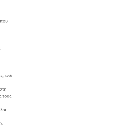
 που
ς
ς, ενώ
 στη
ς τους
λοι
ύ.