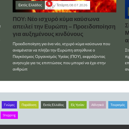
Εκτός Ελλάδος
Τετάρτη 08.07.2026
ΠΟΥ: Νέο ισχυρό κύμα καύσωνα
Σ
απειλεί την Ευρώπη – Προειδοποίηση
α
Μ
για αυξημένους κινδύνους
ς
α
Προειδοποίηση για ένα νέο, ισχυρό κύμα καύσωνα που
Στ
αναμένεται να πλήξει την Ευρώπη απηύθυνε ο
πρ
Παγκόσμιος Οργανισμός Υγείας (ΠΟΥ), εκφράζοντας
επ
ανησυχία για τις επιπτώσεις που μπορεί να έχει στην
αν
ανθρώπ
Γνώμες
Παράδοση
Εκτός Ελλάδος
Είς Υγείαν
Αθλητικά
Τουρισμός
Shopping