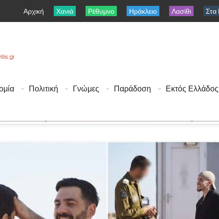
Αρχική
Χανιά
Ρέθυμνο
Ηράκλειο
Λασίθι
Στα
ομία
Πολιτική
Γνώμες
Παράδοση
Εκτός Ελλάδος