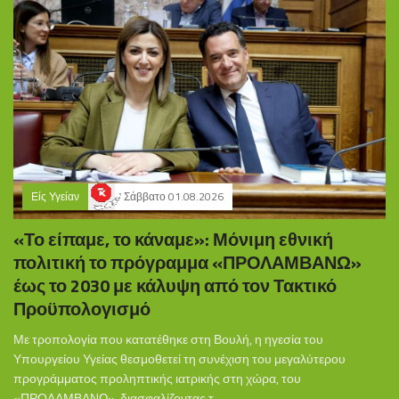
Είς Υγείαν
Σάββατο 01.08.2026
«Το είπαμε, το κάναμε»: Μόνιμη εθνική
πολιτική το πρόγραμμα «ΠΡΟΛΑΜΒΑΝΩ»
έως το 2030 με κάλυψη από τον Τακτικό
Προϋπολογισμό
Με τροπολογία που κατατέθηκε στη Βουλή, η ηγεσία του
Υπουργείου Υγείας θεσμοθετεί τη συνέχιση του μεγαλύτερου
προγράμματος προληπτικής ιατρικής στη χώρα, του
«ΠΡΟΛΑΜΒΑΝΩ», διασφαλίζοντας τ