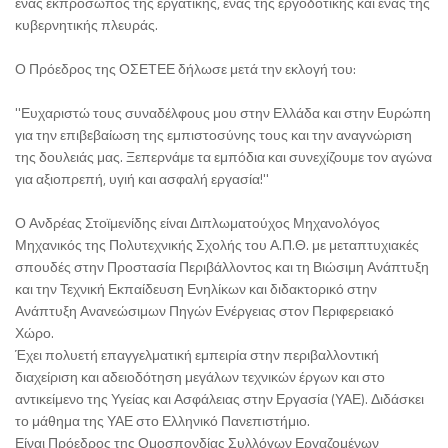
ένας εκπρόσωπος της εργατικής, ένας της εργοδοτικής και ένας της
κυβερνητικής πλευράς.
Ο Πρόεδρος της ΟΣΕΤΕΕ δήλωσε μετά την εκλογή του:
''Ευχαριστώ τους συναδέλφους μου στην Ελλάδα και στην Ευρώπη
για την επιβεβαίωση της εμπιστοσύνης τους και την αναγνώριση
της δουλειάς μας. Ξεπερνάμε τα εμπόδια και συνεχίζουμε τον αγώνα
για αξιοπρεπή, υγιή και ασφαλή εργασία!''
Ο Ανδρέας Στοϊμενίδης είναι Διπλωματούχος Μηχανολόγος
Μηχανικός της Πολυτεχνικής Σχολής του Α.Π.Θ. με μεταπτυχιακές
σπουδές στην Προστασία Περιβάλλοντος και τη Βιώσιμη Ανάπτυξη
και την Τεχνική Εκπαίδευση Ενηλίκων και διδακτορικό στην
Ανάπτυξη Ανανεώσιμων Πηγών Ενέργειας στον Περιφερειακό
Χώρο.
Έχει πολυετή επαγγελματική εμπειρία στην περιβαλλοντική
διαχείριση και αδειοδότηση μεγάλων τεχνικών έργων και στο
αντικείμενο της Υγείας και Ασφάλειας στην Εργασία (ΥΑΕ). Διδάσκει
το μάθημα της ΥΑΕ στο Ελληνικό Πανεπιστήμιο.
Είναι Πρόεδρος της Ομοσπονδίας Συλλόγων Εργαζομένων