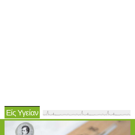
Είς Υγείαν