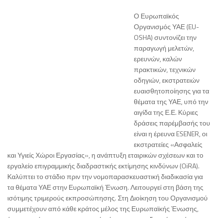
Ο Ευρωπαϊκός
Οργανισμός ΥΑΕ (EU-
OSHA) συντονίζει την
παραγωγή μελετών,
ερευνών, καλών
πρακτικών, τεχνικών
οδηγιών, εκστρατειών
ευαισθητοποίησης για τα
θέματα της ΥΑΕ, υπό την
αιγίδα της Ε.Ε. Κύριες
δράσεις παρέμβασής του
είναι η έρευνα ESENER, οι
εκστρατείες «Ασφαλείς
και Υγιείς Χώροι Εργασίας», η ανάπτυξη εταιρικών σχέσεων και το
εργαλείο επιγραμμικής διαδραστικής εκτίμησης κινδύνων (OiRA).
Καλύπτει το στάδιο πριν την νομοπαρασκευαστική διαδικασία για
τα θέματα ΥΑΕ στην Ευρωπαϊκή Ένωση. Λειτουργεί στη βάση της
ισότιμης τριμερούς εκπροσώπησης. Στη Διοίκηση του Οργανισμού
συμμετέχουν από κάθε κράτος μέλος της Ευρωπαϊκής Ένωσης,