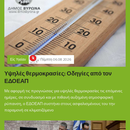
Είς Υγείαν
Πέμπτη 06.08.2026
Υψηλές θερμοκρασίες: Οδηγίες από τον
ΕΔΟΕΑΠ
Με αφορμή τις προγνώσεις για υψηλές θερμοκρασίες τις επόμενες
ημέρες, σε συνδυασμό και με πιθανή αυξημένη ατμοσφαιρική
ρύπανση, ο ΕΔΟΕΑΠ συστήνει στους ασφαλισμένους του την
παραμονή σε κλιματιζόμενο