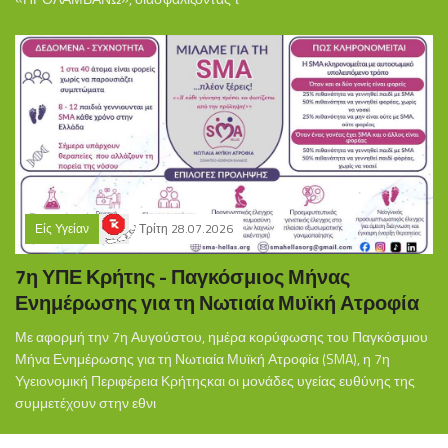
Είς Υγείαν
Τρίτη 28.07.2026
7η ΥΠΕ Κρήτης - Παγκόσμιος Μήνας
Ενημέρωσης για τη Νωτιαία Μυϊκή Ατροφία
Με αφορμή την 7η Αυγούστου, ημέρα κορύφωσης του Παγκόσμιου
Μήνα Ενημέρωσης για τη Νωτιαία Μυϊκή Ατροφία (SMA), η 7η
Υγειονομική Περιφέρεια Κρήτηςκαι οι μονάδες υγείας ευθύνης της
συμμετέχουν στην εθνι