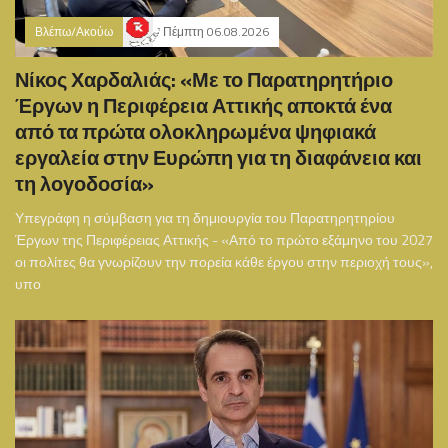
Βλέπω/Ακούω
Πέμπτη 06.08.2026
Νίκος Χαρδαλιάς: «Με το Παρατηρητήριο
Έργων η Περιφέρεια Αττικής αποκτά ένα
από τα πρώτα ολοκληρωμένα ψηφιακά
εργαλεία στην Ευρώπη για τη διαφάνεια και
τη λογοδοσία»
Υπεγράφη η σύμβαση για τη δημιουργία του Παρατηρητηρίου
Έργων της Περιφέρειας Αττικής - «Από το πρώτο εξάμηνο του 2027
οι πολίτες θα γνωρίζουν την πορεία κάθε έργου στην περιοχή τους»,
υπο