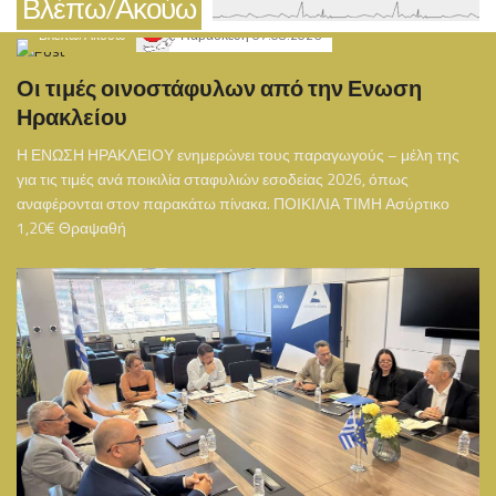
Βλέπω/Ακούω
Βλέπω/Ακούω
Παρασκευή 07.08.2026
Οι τιμές οινοστάφυλων από την Ενωση
Ηρακλείου
Η ΕΝΩΣΗ ΗΡΑΚΛΕΙΟΥ ενημερώνει τους παραγωγούς – μέλη της
για τις τιμές ανά ποικιλία σταφυλιών εσοδείας 2026, όπως
αναφέρονται στον παρακάτω πίνακα. ΠΟΙΚΙΛΙΑ ΤΙΜΗ Ασύρτικο
1,20€ Θραψαθή