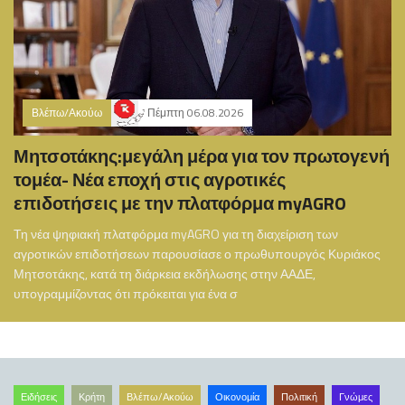
Βλέπω/Ακούω
Πέμπτη 06.08.2026
Μητσοτάκης:μεγάλη μέρα για τον πρωτογενή
τομέα- Νέα εποχή στις αγροτικές
επιδοτήσεις με την πλατφόρμα myAGRO
Τη νέα ψηφιακή πλατφόρμα myAGRO για τη διαχείριση των
αγροτικών επιδοτήσεων παρουσίασε ο πρωθυπουργός Κυριάκος
Μητσοτάκης, κατά τη διάρκεια εκδήλωσης στην ΑΑΔΕ,
υπογραμμίζοντας ότι πρόκειται για ένα σ
Ειδήσεις
Κρήτη
Βλέπω/Ακούω
Οικονομία
Πολιτική
Γνώμες