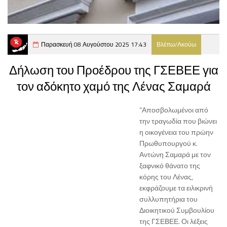
Παρασκευή 08 Αυγούστου 2025 17:43
Βλέπω/Ακούω
Δήλωση του Προέδρου της ΓΣΕΒΕΕ για
τον αδόκητο χαμό της Λένας Σαμαρά
“Αποσβολωμένοι από
την τραγωδία που βιώνει
η οικογένεια του πρώην
Πρωθυπουργού κ.
Αντώνη Σαμαρά με τον
ξαφνικό θάνατο της
κόρης του Λένας,
εκφράζουμε τα ειλικρινή
συλλυπητήρια του
Διοικητικού Συμβουλίου
της ΓΣΕΒΕΕ. Οι λέξεις