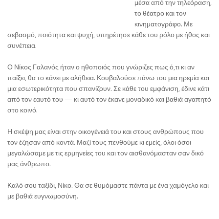
μέσα από την τηλεόραση,
το θέατρο και τον
κινηματογράφο. Με
σεβασμό, ποιότητα και ψυχή, υπηρέτησε κάθε του ρόλο με ήθος και
συνέπεια.
Ο Νίκος Γαλανός ήταν ο ηθοποιός που γνώριζες πως ό,τι κι αν
παίξει, θα το κάνει με αλήθεια. Κουβαλούσε πάνω του μια ηρεμία και
μια εσωτερικότητα που σπανίζουν. Σε κάθε του εμφάνιση, έδινε κάτι
από τον εαυτό του — κι αυτό τον έκανε μοναδικό και βαθιά αγαπητό
στο κοινό.
Η σκέψη μας είναι στην οικογένειά του και στους ανθρώπους που
τον έζησαν από κοντά. Μαζί τους πενθούμε κι εμείς, όλοι όσοι
μεγαλώσαμε με τις ερμηνείες του και τον αισθανόμασταν σαν δικό
μας άνθρωπο.
Καλό σου ταξίδι, Νίκο. Θα σε θυμόμαστε πάντα με ένα χαμόγελο και
με βαθιά ευγνωμοσύνη.