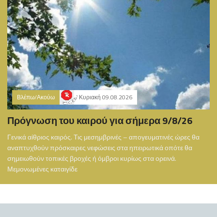
Βλέπω/Ακούω
Κυριακή 09.08.2026
Πρόγνωση του καιρού για σήμερα 9/8/26
Γενικά αίθριος καιρός. Τις μεσημβρινές – απογευματινές ώρες θα
αναπτυχθούν πρόσκαιρες νεφώσεις στα ηπειρωτικά οπότε θα
σημειωθούν τοπικές βροχές ή όμβροι κυρίως στα ορεινά.
Μεμονωμένες καταιγίδε