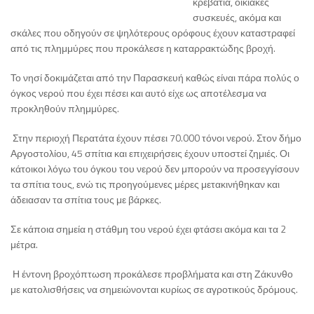
κρεβάτια, οικιακές
συσκευές, ακόμα και
σκάλες που οδηγούν σε ψηλότερους ορόφους έχουν καταστραφεί
από τις πλημμύρες που προκάλεσε η καταρρακτώδης βροχή.
Το νησί δοκιμάζεται από την Παρασκευή καθώς είναι πάρα πολύς ο
όγκος νερού που έχει πέσει και αυτό είχε ως αποτέλεσμα να
προκληθούν πλημμύρες.
Στην περιοχή Περατάτα έχουν πέσει 70.000 τόνοι νερού. Στον δήμο
Αργοστολίου, 45 σπίτια και επιχειρήσεις έχουν υποστεί ζημιές. Οι
κάτοικοι λόγω του όγκου του νερού δεν μπορούν να προσεγγίσουν
τα σπίτια τους, ενώ τις προηγούμενες μέρες μετακινήθηκαν και
άδειασαν τα σπίτια τους με βάρκες.
Σε κάποια σημεία η στάθμη του νερού έχει φτάσει ακόμα και τα 2
μέτρα.
Η έντονη βροχόπτωση προκάλεσε προβλήματα και στη Ζάκυνθο
με κατολισθήσεις να σημειώνονται κυρίως σε αγροτικούς δρόμους.