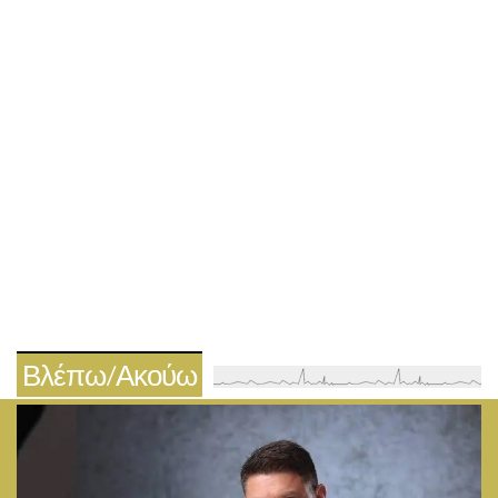
Βλέπω/Ακούω