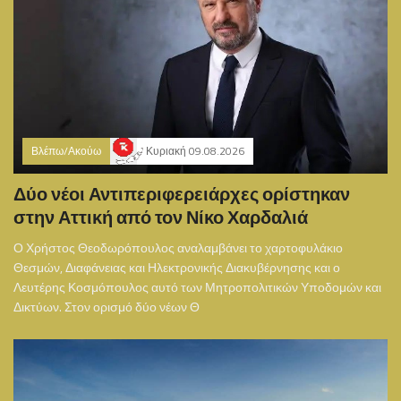
Βλέπω/Ακούω
Κυριακή 09.08.2026
Δύο νέοι Αντιπεριφερειάρχες ορίστηκαν
στην Αττική από τον Νίκο Χαρδαλιά
Ο Χρήστος Θεοδωρόπουλος αναλαμβάνει το χαρτοφυλάκιο
Θεσμών, Διαφάνειας και Ηλεκτρονικής Διακυβέρνησης και ο
Λευτέρης Κοσμόπουλος αυτό των Μητροπολιτικών Υποδομών και
Δικτύων. Στον ορισμό δύο νέων Θ