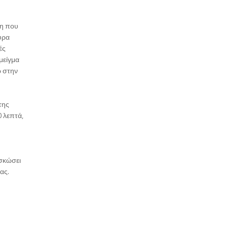
ση που
υρα
ές
μείγμα
ω στην
της
0 λεπτά,
υσκώσει
ας.