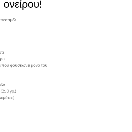
ονείρου!
 μπεσαμέλ
ρτι
υρο
ρι που φουσκώνει μόνο του
έλ:
(250 γρ.)
(γεμάτες)