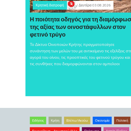
Κρητική διατροφή
Δευτέρα 03.08.2026
Η ποιότητα οδηγός για τη διαμόρφω
της αξίας των οινοστάφυλλων στον
φετινό τρύγο
Το Δίκτυο Οινοποιών Κρήτης πραγματοποίησε
συνάντηση των μελών του με αντικείμενο τις εξελίξεις στ
αγορά του οίνου, τις προοπτικές του φετινού τρύγου και
τις συνθήκες που διαμορφώνονται στον αμπελοοι
Ειδήσεις
Κρήτη
Βλέπω/Ακούω
Οικονομία
Πολιτική