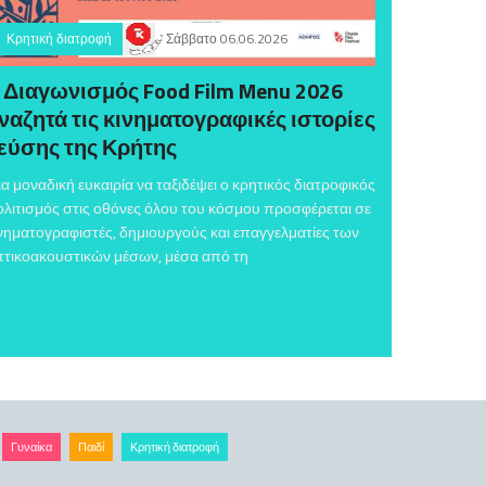
Κρητική διατροφή
Σάββατο 06.06.2026
 Διαγωνισμός Food Film Menu 2026
ναζητά τις κινηματογραφικές ιστορίες
εύσης της Κρήτης
α μοναδική ευκαιρία να ταξιδέψει ο κρητικός διατροφικός
λιτισμός στις οθόνες όλου του κόσμου προσφέρεται σε
νηματογραφιστές, δημιουργούς και επαγγελματίες των
τικοακουστικών μέσων, μέσα από τη
Γυναίκα
Παιδί
Κρητική διατροφή