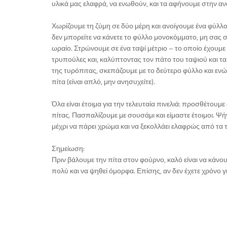
υλικά μας ελαφρά, να ενωθούν, και τα αφήνουμε στην αν
Χωρίζουμε τη ζύμη σε δύο μέρη και ανοίγουμε ένα φύλλο
δεν μπορείτε να κάνετε το φύλλο μονοκόμματο, μη σας σ
ωραίο. Στρώνουμε σε ένα ταψί μέτριο – το οποίο έχουμε α
τρυπούλες και, καλύπτοντας τον πάτο του ταψιού και τα 
της τυρόπιτας, σκεπάζουμε με το δεύτερο φύλλο και ε
πίτα (είναι απλό, μην ανησυχείτε).
Όλα είναι έτοιμα για την τελευταία πινελιά: προσθέτουμ
πίτας. Πασπαλίζουμε με σουσάμι και είμαστε έτοιμοι. Ψ
μέχρι να πάρει χρώμα και να ξεκολλάει ελαφρώς από τα 
Σημείωση:
Πριν βάλουμε την πίτα στον φούρνο, καλό είναι να κάνου
πολύ και να ψηθεί όμορφα. Επίσης, αν δεν έχετε χρόνο γ