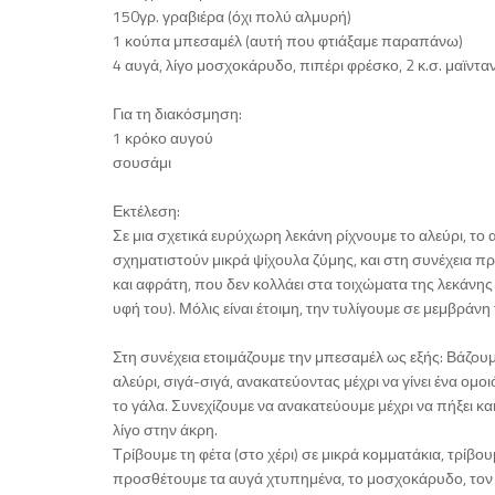
150γρ. γραβιέρα (όχι πολύ αλμυρή)
1 κούπα μπεσαμέλ (αυτή που φτιάξαμε παραπάνω)
4 αυγά, λίγο μοσχοκάρυδο, πιπέρι φρέσκο, 2 κ.σ. μαϊντ
Για τη διακόσμηση:
1 κρόκο αυγού
σουσάμι
Εκτέλεση:
Σε μια σχετικά ευρύχωρη λεκάνη ρίχνουμε το αλεύρι, το 
σχηματιστούν μικρά ψίχουλα ζύμης, και στη συνέχεια π
και αφράτη, που δεν κολλάει στα τοιχώματα της λεκάνης
υφή του). Μόλις είναι έτοιμη, την τυλίγουμε σε μεμβράνη
Στη συνέχεια ετοιμάζουμε την μπεσαμέλ ως εξής: Βάζουμε
αλεύρι, σιγά-σιγά, ανακατεύοντας μέχρι να γίνει ένα ο
το γάλα. Συνεχίζουμε να ανακατεύουμε μέχρι να πήξει κ
λίγο στην άκρη.
Τρίβουμε τη φέτα (στο χέρι) σε μικρά κομματάκια, τρίβο
προσθέτουμε τα αυγά χτυπημένα, το μοσχοκάρυδο, τον μ