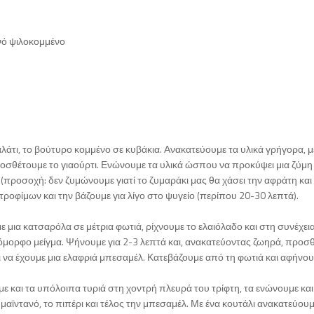
ανό ψιλοκομμένο
αλάτι, το βούτυρο κομμένο σε κυβάκια. Ανακατεύουμε τα υλικά γρήγορα, μ
ροσθέτουμε το γιαούρτι. Ενώνουμε τα υλικά ώσπου να προκύψει μια ζύμ
 (προσοχή: δεν ζυμώνουμε γιατί το ζυμαράκι μας θα χάσει την αφράτη κα
 τροφίμων και την βάζουμε για λίγο στο ψυγείο (περίπου 20-30 λεπτά).
 μια κατσαρόλα σε μέτρια φωτιά, ρίχνουμε το ελαιόλαδο και στη συνέχεια
μοιόμορφο μείγμα. Ψήνουμε για 2-3 λεπτά και, ανακατεύοντας ζωηρά, προσ
αι να έχουμε μια ελαφριά μπεσαμέλ. Κατεβάζουμε από τη φωτιά και αφήνου
υμε και τα υπόλοιπα τυριά στη χοντρή πλευρά του τρίφτη, τα ενώνουμε και
αϊντανό, το πιπέρι και τέλος την μπεσαμέλ. Με ένα κουτάλι ανακατεύουμ