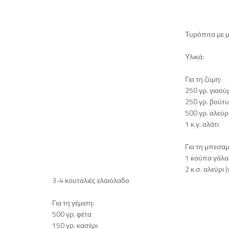
Τυρόπιτα με
Υλικά:
Για τη ζύμη:
250 γρ. γιαού
250 γρ. βούτ
500 γρ. αλεύ
1 κ.γ. αλάτι
Για τη μπεσαμ
1 κούπα γάλα 
2 κ.σ. αλεύρι 
3-4 κουταλιές ελαιόλαδο
Για τη γέμιση:
500 γρ. φέτα
150 γρ. κασέρι