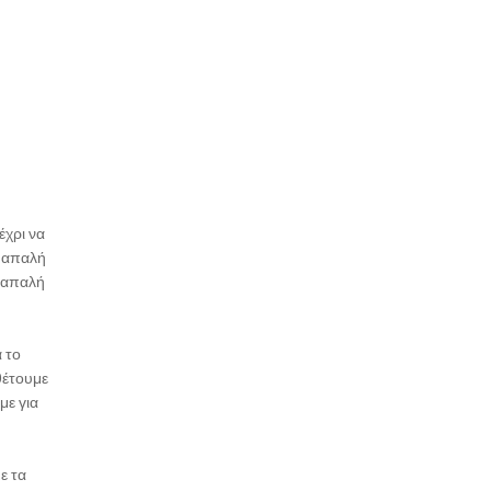
έχρι να
η απαλή
ι απαλή
 το
θέτουμε
με για
ε τα