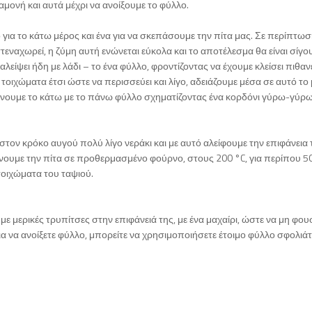
αμονή και αυτά μέχρι να ανοίξουμε το φύλλο.
 για το κάτω μέρος και ένα για να σκεπάσουμε την πίτα μας. Σε περίπτω
τεναχωρεί, η ζύμη αυτή ενώνεται εύκολα και το αποτέλεσμα θα είναι σίγο
λείψει ήδη με λάδι – το ένα φύλλο, φροντίζοντας να έχουμε κλείσει πιθαν
τοιχώματα έτσι ώστε να περισσεύει και λίγο, αδειάζουμε μέσα σε αυτό το 
νώνουμε το κάτω με το πάνω φύλλο σχηματίζοντας ένα κορδόνι γύρω-γύρ
ε στον κρόκο αυγού πολύ λίγο νεράκι και με αυτό αλείφουμε την επιφάνεια 
ήνουμε την πίτα σε προθερμασμένο φούρνο, στους 200 °C, για περίπου 5
τοιχώματα του ταψιού.
με μερικές τρυπίτσες στην επιφάνειά της, με ένα μαχαίρι, ώστε να μη φο
ια να ανοίξετε φύλλο, μπορείτε να χρησιμοποιήσετε έτοιμο φύλλο σφολιάτ