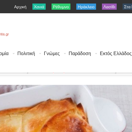
Αρχική
Χανιά
Ρέθυμνο
Ηράκλειο
Λασίθι
Στα
ομία
Πολιτική
Γνώμες
Παράδοση
Εκτός Ελλάδος