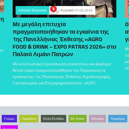
Κρητική διατροφή
Κυριακή 07.06.2026
ση
Με μεγάλη επιτυχία
O
πραγματοποιήθηκαν τα εγκαίνια της
α
1ης Πανελλήνιας Έκθεσης «AGRO
γ
FOOD & DRINK – EXPO PATRAS 2026» στο
Μι
ην
Παλαιό Λιμάνι Πατρών
πο
κι
Με εντυπωσιακή προσέλευση επισκεπτών και ιδιαίτερα
οπ
θετικό κλίμα πραγματοποιήθηκαν την Παρασκευή τα
εγκαίνια της 1ης Πανελλήνιας Έκθεσης Αγροδιατροφής,
Γαστρονομίας και Επιχειρηματικότητας «AGRO
Γνώμες
Παράδοση
Εκτός Ελλάδος
Είς Υγείαν
Αθλητικά
Τουρισμός