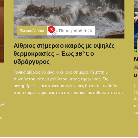
Βλέπω/Ακούω
Πέμπτη 06.08.2026
Αίθριος σήμερα ο καιρός με υψηλές
θερμοκρασίες – Έως 38°C ο
Ν
υδράργυρος
π
Γενικά αίθριος θα είναι ο καιρός σήμερα, Πέμπτη 6
α
Αυγούστου, στο μεγαλύτερο μέρος της χώρας. Τις
Στ
μεσημβρινές και απογευματινές ώρες θα αναπτυχθούν
Π
πρόσκαιρες νεφώσεις στα ηπειρωτικά, με πιθανότητα τοπ
Αν
ων
πυ
κ
ην