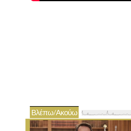
Βλέπω/Ακούω