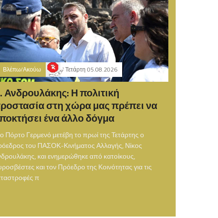
Βλέπω/Ακούω
Τετάρτη 05.08.2026
. Ανδρουλάκης: Η πολιτική
ροστασία στη χώρα μας πρέπει να
ποκτήσει ένα άλλο δόγμα
ο Πόρτο Γερμενό μετέβη το πρωί της Τετάρτης ο
ρόεδρος του ΠΑΣΟΚ-Κινήματος Αλλαγής, Νίκος
δρουλάκης, και ενημερώθηκε από κατοίκους,
ροσβέστες και τον Πρόεδρο της Κοινότητας για τις
αταστροφές π