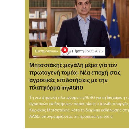
Βλέπω/Ακούω
Πέμπτη 06.08.2026
Μητσοτάκης:μεγάλη μέρα για τον
πρωτογενή τομέα- Νέα εποχή στις
αγροτικές επιδοτήσεις με την
πλατφόρμα myAGRO
Τη νέα ψηφιακή πλατφόρμα myAGRO για τη διαχείριση τ
αγροτικών επιδοτήσεων παρουσίασε ο πρωθυπουργός
Κυριάκος Μητσοτάκης, κατά τη διάρκεια εκδήλωσης στ
ΑΑΔΕ, υπογραμμίζοντας ότι πρόκειται για ένα σ