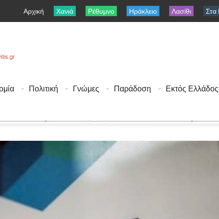
Αρχική
Χανιά
Ρέθυμνο
Ηράκλειο
Λασίθι
Στα
ομία
Πολιτική
Γνώμες
Παράδοση
Εκτός Ελλάδος