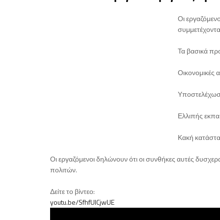
Οι εργαζόμεν
συμμετέχοντα
Τα βασικά πρ
Οικονομικές 
Υποστελέχω
Ελλιπής εκπ
Κακή κατάστα
Οι εργαζόμενοι δηλώνουν ότι οι συνθήκες αυτές δυσχερ
πολιτών.
Δείτε το βίντεο:
youtu.be/SfhfUlCjwUE