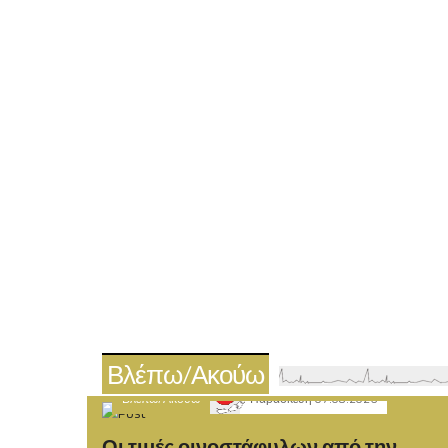
Βλέπω/Ακούω
Βλέπω/Ακούω
Παρασκευή 07.08.2026
Οι τιμές οινοστάφυλων από την