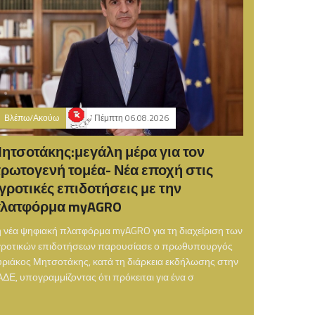
Βλέπω/Ακούω
Πέμπτη 06.08.2026
ητσοτάκης:μεγάλη μέρα για τον
ρωτογενή τομέα- Νέα εποχή στις
γροτικές επιδοτήσεις με την
λατφόρμα myAGRO
 νέα ψηφιακή πλατφόρμα myAGRO για τη διαχείριση των
γροτικών επιδοτήσεων παρουσίασε ο πρωθυπουργός
ριάκος Μητσοτάκης, κατά τη διάρκεια εκδήλωσης στην
ΔΕ, υπογραμμίζοντας ότι πρόκειται για ένα σ