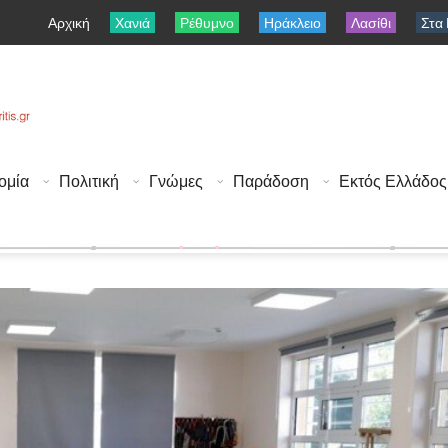
Αρχική
Χανιά
Ρέθυμνο
Ηράκλειο
Λασίθι
Στα
ομία
Πολιτική
Γνώμες
Παράδοση
Εκτός Ελλάδος