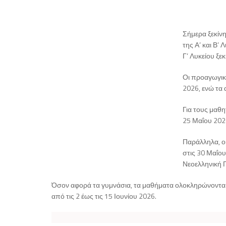
Σήμερα ξεκίνη
της Α’ και Β’
Γ’ Λυκείου ξε
Οι προαγωγικέ
2026, ενώ τα 
Για τους μαθη
25 Μαΐου 2026
Παράλληλα, οι
στις 30 Μαΐου
Νεοελληνική Γ
Όσον αφορά τα γυμνάσια, τα μαθήματα ολοκληρώνονται σ
από τις 2 έως τις 15 Ιουνίου 2026.