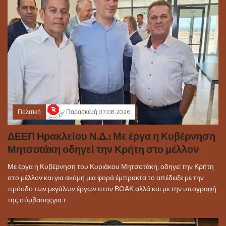
Πολιτική
Παρασκευή 07.08.2026
ΔΕΕΠ Ηρακλείου Ν.Δ.: Με έργα η Κυβέρνηση
Μητσοτάκη οδηγεί την Κρήτη στο μέλλον
Με έργα η Κυβέρνηση του Κυριάκου Μητσοτάκη, οδηγεί την Κρήτη
στο μέλλον και για ακόμη μια φορά έμπρακτα το απέδειξε με την
πρόοδο των μεγάλων έργων στον ΒΟΑΚ αλλά και με την υπογραφή
της σύμβασηςγια τ