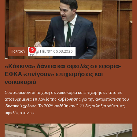
Πολιτική
Πέμπτη 06.08.2026
«Κόκκινα» δάνεια και οφειλές σε εφορία-
ΕΦΚΑ «πνίγουν» επιχειρήσεις και
νοικοκυριά
Συσσωρεύονται τα χρέη σε νοικοκυριά και επιχειρήσεις από τις
αποτυχημένες επιλογές της κυβέρνησης για την αντιμετώπιση του
ιδιωτικού χρέους. Το 2025 αυξήθηκαν 3,77 δις οι ληξιπρόθεσμες
οφειλές στην εφ