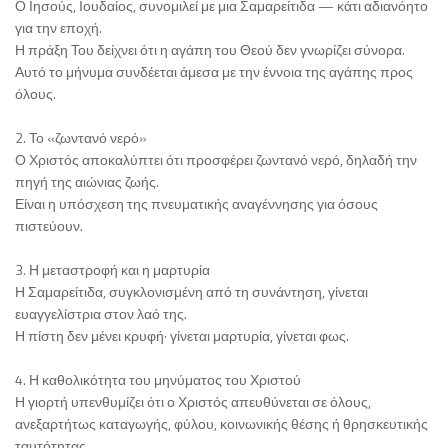
Ο Ιησούς, Ιουδαίος, συνομιλεί με μια Σαμαρείτιδα — κάτι αδιανόητο
για την εποχή.
Η πράξη Του δείχνει ότι η αγάπη του Θεού δεν γνωρίζει σύνορα.
Αυτό το μήνυμα συνδέεται άμεσα με την έννοια της αγάπης προς
όλους.
2. Το «ζωντανό νερό»
Ο Χριστός αποκαλύπτει ότι προσφέρει ζωντανό νερό, δηλαδή την
πηγή της αιώνιας ζωής.
Είναι η υπόσχεση της πνευματικής αναγέννησης για όσους
πιστεύουν.
3. Η μεταστροφή και η μαρτυρία
Η Σαμαρείτιδα, συγκλονισμένη από τη συνάντηση, γίνεται
ευαγγελίστρια στον λαό της.
Η πίστη δεν μένει κρυφή· γίνεται μαρτυρία, γίνεται φως.
4. Η καθολικότητα του μηνύματος του Χριστού
Η γιορτή υπενθυμίζει ότι ο Χριστός απευθύνεται σε όλους,
ανεξαρτήτως καταγωγής, φύλου, κοινωνικής θέσης ή θρησκευτικής
ταυτότητας.