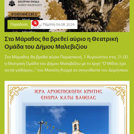
Παράδοση
Πέμπτη 06.08.2026
Στο Μάραθος θα βρεθεί αύριο η Θεατρική
Ομάδα του Δήμου Μαλεβιζίου
Στο Μάραθος θα βρεθεί αύριο Παρασκευή, 7 Αυγούστου στις 21.00,
η Θεατρική Ομάδα του Δήμου Μαλεβιζίου με το έργο "Ο Μίδας έχει
αυτιά γαϊδάρου..." του Μανόλη Κορρέ σε σκηνοθεσία του Δομήνικου