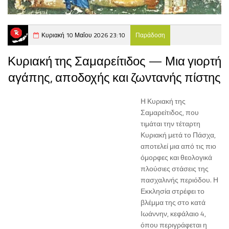
Κυριακή 10 Μαΐου 2026 23:10
Παράδοση
Κυριακή της Σαμαρείτιδος — Μια γιορτή
αγάπης, αποδοχής και ζωντανής πίστης
Η Κυριακή της
Σαμαρείτιδος, που
τιμάται την τέταρτη
Κυριακή μετά το Πάσχα,
αποτελεί μια από τις πιο
όμορφες και θεολογικά
πλούσιες στάσεις της
πασχαλινής περιόδου. Η
Εκκλησία στρέφει το
βλέμμα της στο κατά
Ιωάννην, κεφάλαιο 4,
όπου περιγράφεται η