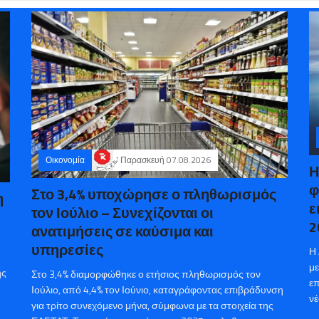
Οικονομία
Παρασκευή 07.08.2026
Η
φ
Στο 3,4% υποχώρησε ο πληθωρισμός
η
ε
τον Ιούλιο – Συνεχίζονται οι
2
ανατιμήσεις σε καύσιμα και
υπηρεσίες
Η 
με
ης
Στο 3,4% διαμορφώθηκε ο ετήσιος πληθωρισμός τον
επ
Ιούλιο, από 4,4% τον Ιούνιο, καταγράφοντας επιβράδυνση
νέ
για τρίτο συνεχόμενο μήνα, σύμφωνα με τα στοιχεία της