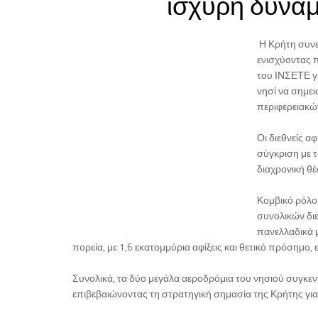
ισχυρή δυναμ
Η Κρήτη συνεχ
ενισχύοντας π
του ΙΝΣΕΤΕ γι
νησί να σημε
περιφερειακώ
Οι διεθνείς α
σύγκριση με τ
διαχρονική θέ
Κομβικό ρόλο 
συνολικών δι
πανελλαδικά μ
πορεία, με 1,6 εκατομμύρια αφίξεις και θετικό πρόσημο,
Συνολικά, τα δύο μεγάλα αεροδρόμια του νησιού συγκεν
επιβεβαιώνοντας τη στρατηγική σημασία της Κρήτης για 