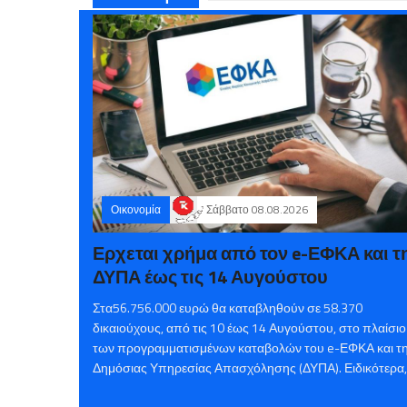
Οικονομία
Σάββατο 08.08.2026
Ερχεται χρήμα από τον e-ΕΦΚΑ και τ
ΔΥΠΑ έως τις 14 Αυγούστου
Στα56.756.000 ευρώ θα καταβληθούν σε 58.370
δικαιούχους, από τις 10 έως 14 Αυγούστου, στο πλαίσιο
των προγραμματισμένων καταβολών του e-ΕΦΚΑ και τ
Δημόσιας Υπηρεσίας Απασχόλησης (ΔΥΠΑ). Ειδικότερα,