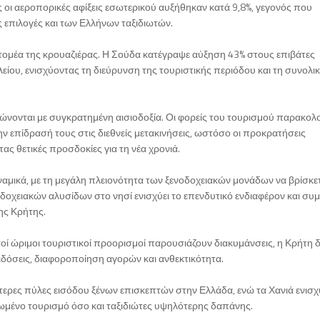
θώς οι αεροπορικές αφίξεις εσωτερικού αυξήθηκαν κατά 9,8%, γεγονός που
ς επιλογές και των Ελλήνων ταξιδιωτών.
τομέα της κρουαζιέρας. Η Σούδα κατέγραψε αύξηση 43% στους επιβάτες
κλείου, ενισχύοντας τη διεύρυνση της τουριστικής περιόδου και τη συνολι
ορφώνονται με συγκρατημένη αισιοδοξία. Οι φορείς του τουρισμού παρακο
την επίδρασή τους στις διεθνείς μετακινήσεις, ωστόσο οι προκρατήσεις
ας θετικές προσδοκίες για τη νέα χρονιά.
 δυναμικά, με τη μεγάλη πλειονότητα των ξενοδοχειακών μονάδων να βρίσκε
δοχειακών αλυσίδων στο νησί ενισχύει το επενδυτικό ενδιαφέρον και συμ
ης Κρήτης.
ετοί ώριμοι τουριστικοί προορισμοί παρουσιάζουν διακυμάνσεις, η Κρήτη δ
δόσεις, διαφοροποίηση αγορών και ανθεκτικότητα.
κότερες πύλες εισόδου ξένων επισκεπτών στην Ελλάδα, ενώ τα Χανιά ενισ
ωμένο τουρισμό όσο και ταξιδιώτες υψηλότερης δαπάνης.