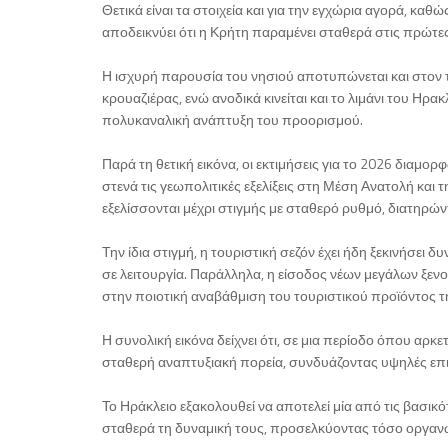
Θετικά είναι τα στοιχεία και για την εγχώρια αγορά, κα
αποδεικνύει ότι η Κρήτη παραμένει σταθερά στις πρώτε
Η ισχυρή παρουσία του νησιού αποτυπώνεται και στον 
κρουαζιέρας, ενώ ανοδικά κινείται και το λιμάνι του Ηρα
πολυκαναλική ανάπτυξη του προορισμού.
Παρά τη θετική εικόνα, οι εκτιμήσεις για το 2026 διαμ
στενά τις γεωπολιτικές εξελίξεις στη Μέση Ανατολή και 
εξελίσσονται μέχρι στιγμής με σταθερό ρυθμό, διατηρώντ
Την ίδια στιγμή, η τουριστική σεζόν έχει ήδη ξεκινήσει
σε λειτουργία. Παράλληλα, η είσοδος νέων μεγάλων ξενο
στην ποιοτική αναβάθμιση του τουριστικού προϊόντος τ
Η συνολική εικόνα δείχνει ότι, σε μια περίοδο όπου αρκ
σταθερή αναπτυξιακή πορεία, συνδυάζοντας υψηλές επι
Το Ηράκλειο εξακολουθεί να αποτελεί μία από τις βασι
σταθερά τη δυναμική τους, προσελκύοντας τόσο οργαν