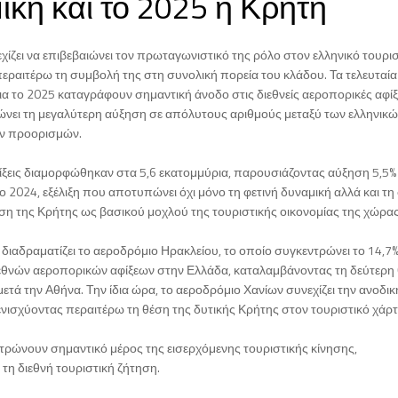
ική και το 2025 η Κρήτη
ίζει να επιβεβαιώνει τον πρωταγωνιστικό της ρόλο στον ελληνικό τουρι
εραιτέρω τη συμβολή της στη συνολική πορεία του κλάδου. Τα τελευταία 
α το 2025 καταγράφουν σημαντική άνοδο στις διεθνείς αεροπορικές αφίξε
ιώνει τη μεγαλύτερη αύξηση σε απόλυτους αριθμούς μεταξύ των ελληνικ
ν προορισμών.
φίξεις διαμορφώθηκαν στα 5,6 εκατομμύρια, παρουσιάζοντας αύξηση 5,5%
ο 2024, εξέλιξη που αποτυπώνει όχι μόνο τη φετινή δυναμική αλλά και τ
ση της Κρήτης ως βασικού μοχλού της τουριστικής οικονομίας της χώρας
διαδραματίζει το αεροδρόμιο Ηρακλείου, το οποίο συγκεντρώνει το 14,7
εθνών αεροπορικών αφίξεων στην Ελλάδα, καταλαμβάνοντας τη δεύτερη
ετά την Αθήνα. Την ίδια ώρα, το αεροδρόμιο Χανίων συνεχίζει την ανοδικ
 ενισχύοντας περαιτέρω τη θέση της δυτικής Κρήτης στον τουριστικό χάρτ
τρώνουν σημαντικό μέρος της εισερχόμενης τουριστικής κίνησης,
τη διεθνή τουριστική ζήτηση.