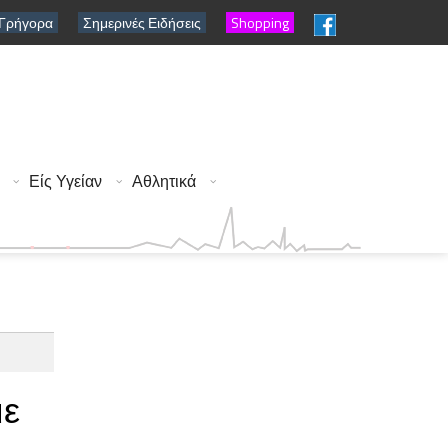
 Γρήγορα
Σημερινές Ειδήσεις
Shopping
Είς Υγείαν
Αθλητικά
με