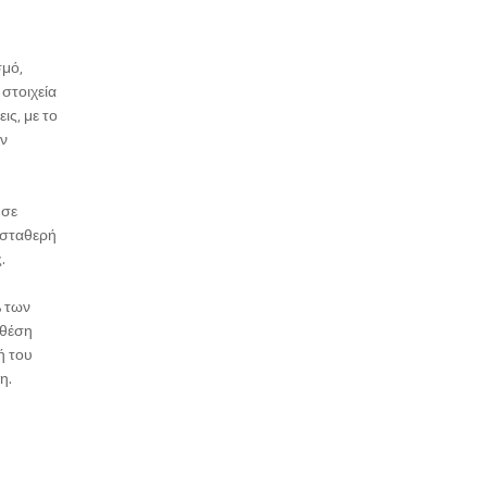
σμό,
στοιχεία
ις, με το
ών
 σε
η σταθερή
.
% των
 θέση
ή του
η.