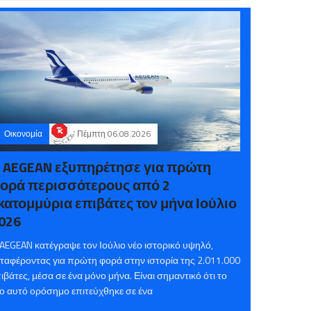
Οικονομία
Πέμπτη 06.08.2026
 AEGEAN εξυπηρέτησε για πρώτη
ορά περισσότερους από 2
κατομμύρια επιβάτες τον μήνα Ιούλιο
026
AEGEAN κατέγραψε τον Ιούλιο νέο ιστορικό υψηλό,
ταφέροντας για πρώτη φορά στην ιστορία της 2.011.000
ιβάτες, μέσα σε ένα μόνο μήνα. Είναι σημαντικό ότι το
ο αυτό ορόσημο επιτεύχθηκε σε ένα