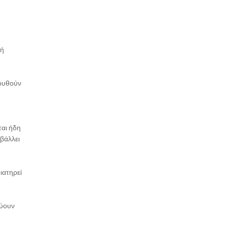
κή
λουθούν
ται ήδη
βάλλει
ιατηρεί
χύουν