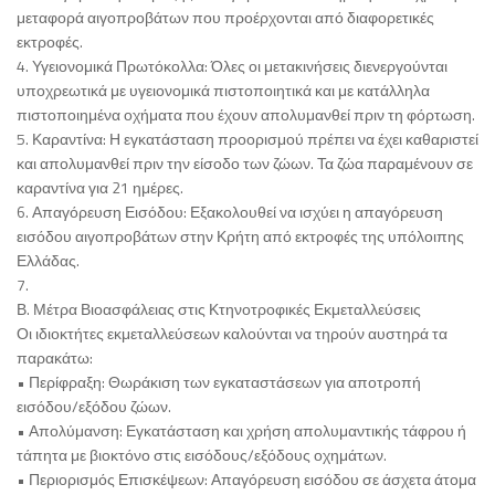
μεταφορά αιγοπροβάτων που προέρχονται από διαφορετικές
εκτροφές.
4. Υγειονομικά Πρωτόκολλα: Όλες οι μετακινήσεις διενεργούνται
υποχρεωτικά με υγειονομικά πιστοποιητικά και με κατάλληλα
πιστοποιημένα οχήματα που έχουν απολυμανθεί πριν τη φόρτωση.
5. Καραντίνα: Η εγκατάσταση προορισμού πρέπει να έχει καθαριστεί
και απολυμανθεί πριν την είσοδο των ζώων. Τα ζώα παραμένουν σε
καραντίνα για 21 ημέρες.
6. Απαγόρευση Εισόδου: Εξακολουθεί να ισχύει η απαγόρευση
εισόδου αιγοπροβάτων στην Κρήτη από εκτροφές της υπόλοιπης
Ελλάδας.
7.
Β. Μέτρα Βιοασφάλειας στις Κτηνοτροφικές Εκμεταλλεύσεις
Οι ιδιοκτήτες εκμεταλλεύσεων καλούνται να τηρούν αυστηρά τα
παρακάτω:
• Περίφραξη: Θωράκιση των εγκαταστάσεων για αποτροπή
εισόδου/εξόδου ζώων.
• Απολύμανση: Εγκατάσταση και χρήση απολυμαντικής τάφρου ή
τάπητα με βιοκτόνο στις εισόδους/εξόδους οχημάτων.
• Περιορισμός Επισκέψεων: Απαγόρευση εισόδου σε άσχετα άτομα