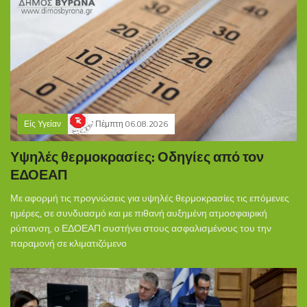
Είς Υγείαν
Πέμπτη 06.08.2026
Υψηλές θερμοκρασίες: Οδηγίες από τον
ΕΔΟΕΑΠ
Με αφορμή τις προγνώσεις για υψηλές θερμοκρασίες τις επόμενες
ημέρες, σε συνδυασμό και με πιθανή αυξημένη ατμοσφαιρική
ρύπανση, ο ΕΔΟΕΑΠ συστήνει στους ασφαλισμένους του την
παραμονή σε κλιματιζόμενο