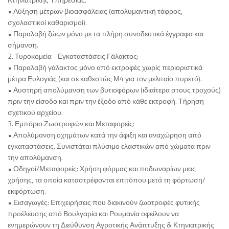
• Αύξηση μέτρων βιοασφάλειας (απολυμαντική τάφρος,
σχολαστικοί καθαρισμοί).
• Παραλαβή ζώων μόνο με τα πλήρη συνοδευτικά έγγραφα και
σήμανση.
2. Τυροκομεία - Εγκαταστάσεις Γάλακτος:
• Παραλαβή γάλακτος μόνο από εκτροφές χωρίς περιοριστικά
μέτρα Ευλογιάς (και σε καθεστώς Μ4 για τον μελιταίο πυρετό).
• Αυστηρή απολύμανση των βυτιοφόρων (ιδιαίτερα στους τροχούς)
πριν την είσοδο και πριν την έξοδο από κάθε εκτροφή. Τήρηση
σχετικού αρχείου.
3. Εμπόριο Ζωοτροφών και Μεταφορείς:
• Απολύμανση οχημάτων κατά την άφιξη και αναχώρηση από
εγκαταστάσεις. Συνιστάται πλύσιμο ελαστικών από χώματα πριν
την απολύμανση.
• Οδηγοί/Μεταφορείς: Χρήση φόρμας και ποδωναρίων μιας
χρήσης, τα οποία καταστρέφονται επιτόπου μετά τη φόρτωση/
εκφόρτωση.
• Εισαγωγές: Επιχειρήσεις που διακινούν ζωοτροφές φυτικής
προέλευσης από Βουλγαρία και Ρουμανία οφείλουν να
ενημερώνουν τη Διεύθυνση Αγροτικής Ανάπτυξης & Κτηνιατρικής