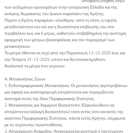
απόφαση ελήφθη λόγω
των αυξημένων κρουσμάτων στην ηπειρωτική Ελλάδα και της
ανάγκης θωράκισης του ζωικού κεφαλαίου της Κρήτης.
Παρότι η Κρήτη παραμένει «ελεύθερη» από τη νόσο, η υψηλή
μεταδοτικότητα του ιού και η δυνατότητα επιβίωσής του στο
περιβάλλον έως και 6 μήνες, καθιστούν επιβεβλημένη την αυστηρή
εφαρμογή των μέτρων βιοασφάλειας και τον περιορισμό των
μετακινήσεων.
Τα μέτρα τίθενται σε ισχύ από την Παρασκευή 12-12-2025 έως και
την Τετάρτη 31-12-2025, οπότε και θα επανεκτιμηθούν.
Αναλυτικά τα μέτρα που ισχύουν:
Α. Μετακινήσεις Ζώων
1. Ενδοπεριφερειακές Μετακινήσεις: Οι μετακινήσεις αιγοπροβάτων
για σφαγή και αναπαραγωγή επιτρέπονται και περιορίζονται
αυστηρά εντός της ίδιας Περιφερειακής Ενότητας.
2. Μετακινήσεις για Χειμερινό Βοσκότοπο: Εξακολουθούν να
επιτρέπονται (αλλαγή βοσκοτόπου) τόσο εντός όσο και εκτός της
εκάστοτε Περιφερειακής Ενότητας, πάντα εντός Κρήτης, σύμφωνα
με τις ισχύουσες προϋποθέσεις.
3. Απαγόρευση Ανάμειξης: Απαγορεύεται αυστηρά η ταυτόχρονη