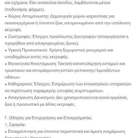
και οχήματα. Εάν απαιτείται είσοδος, λαμβάνονται μέτρα
(ποδονάρια, φόρμες).
• Χώρος Απομόνωσης: Δημιουργία χώρου καραντίνας για
νεοεισερχόμενα ή ύποπτα ζώα, απομονωμένου από την υπόλοιπη
εκτροφή.
• Ζωοτροφές: Έλεγχος προέλευσης ζωοτροφών (απαγορεύεται η
προμήθεια από απαγορευμένες ζώνες).
• Υγιεινή Προσωπικού: Χρήση ξεχωριστού ρουχισμού και
υποδημάτων εντός της εκτροφής.
• Μυοκτονία/Απεντόμωση: Τακτική καταπολέμηση εντόμων και
τρωκτικών και απομάκρυνση εστιών ρύπανσης/λιμναζόντων
υδάτων.
• Καθημερινός Έλεγχος: Ενημέρωση των κτηνιατρικών υπηρεσιών
σε περίπτωση παραμικρής υποψίας συμπτωμάτων.
• Απαγόρευση Δανεισμού: Δεν χρησιμοποιούνται κοινά εργαλεία,
ζώα ή προσωπικό με άλλες εκτροφές.
Γ. Οδηγίες για Επιχειρήσεις και Επαγγελματίες
1. Σφαγεία:
• Επαγρύπνηση για ύποπτα περιστατικά και άμεση ενημέρωση
Κτηνιατρικής Υπηρεσίας.