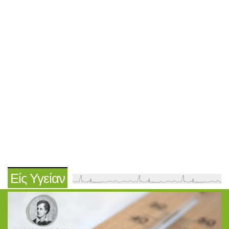
Είς Υγείαν