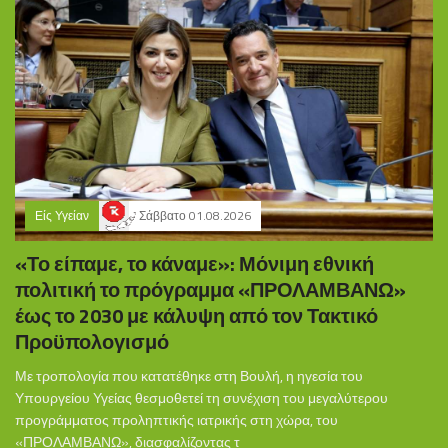
Είς Υγείαν
Σάββατο 01.08.2026
«Το είπαμε, το κάναμε»: Μόνιμη εθνική
πολιτική το πρόγραμμα «ΠΡΟΛΑΜΒΑΝΩ»
έως το 2030 με κάλυψη από τον Τακτικό
Προϋπολογισμό
Με τροπολογία που κατατέθηκε στη Βουλή, η ηγεσία του
Υπουργείου Υγείας θεσμοθετεί τη συνέχιση του μεγαλύτερου
προγράμματος προληπτικής ιατρικής στη χώρα, του
«ΠΡΟΛΑΜΒΑΝΩ», διασφαλίζοντας τ