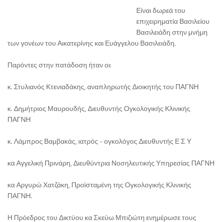
Είναι δωρεά του
επιχειρηματία Βασιλείου
Βασιλειάδη στην μνήμη
των γονέων του Αικατερίνης και Ευάγγελου Βασιλειάδη.
Παρόντες στην πατάδοση ήταν οι:
κ. Στυλιανός Κτενιαδάκης, αναπληρωτής Διοικητής του ΠΑΓΝΗ
κ. Δημήτριος Μαυρουδής, Διευθυντής Ογκολογικής Κλινικής
ΠΑΓΝΗ
κ. Λάμπρος Βαμβακάς, ιατρός - ογκολόγος Διευθυντής Ε Σ Υ
κα Αγγελική Πρινάρη, Διευθύντρια Νοσηλευτικής Υπηρεσίας ΠΑΓΝΗ
κα Αργυρώ Χατζάκη, Προϊσταμένη της Ογκολογικής Κλινικής
ΠΑΓΝΗ.
Η Πρόεδρος του Δικτύου κα Σκεύω Μπιζιώτη ενημέρωσε τους