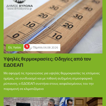
Είς Υγείαν
Πέμπτη 06.08.2026
Υψηλές θερμοκρασίες: Οδηγίες από τον
ΕΔΟΕΑΠ
Με αφορμή τις προγνώσεις για υψηλές θερμοκρασίες τις επόμενες
ημέρες, σε συνδυασμό και με πιθανή αυξημένη ατμοσφαιρική
ρύπανση, ο ΕΔΟΕΑΠ συστήνει στους ασφαλισμένους του την
παραμονή σε κλιματιζόμενο