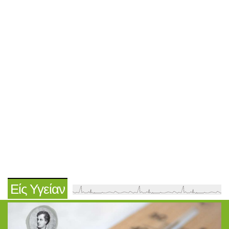
Είς Υγείαν