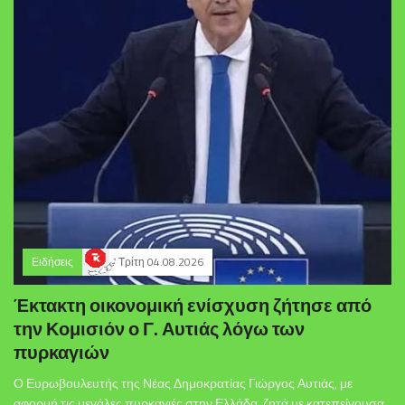
Ειδήσεις
Τρίτη 04.08.2026
Έκτακτη οικονομική ενίσχυση ζήτησε από
την Κομισιόν ο Γ. Αυτιάς λόγω των
πυρκαγιών
Ο Ευρωβουλευτής της Νέας Δημοκρατίας Γιώργος Αυτιάς, με
αφορμή τις μεγάλες πυρκαγιές στην Ελλάδα, ζητά με κατεπείγουσα