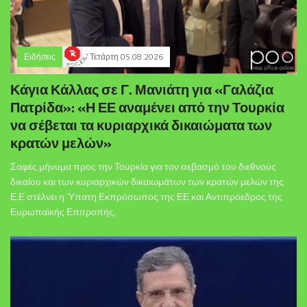
Ειδήσεις
Τετάρτη 05.08.2026
Κάγια Κάλλας σε Γ. Μανιάτη για «Γαλάζια
Πατρίδα»: «Η ΕΕ αναμένει από την Τουρκία
να σέβεται τα κυριαρχικά δικαιώματα των
κρατών μελών»
Σαφές μήνυμα προς την Τουρκία για τον σεβασμό του διεθνούς
δικαίου και των κυριαρχικών δικαιωμάτων των κρατών μελών της
Ε.Ε στέλνει η Ύπατη Εκπρόσωπος της ΕΕ και Αντιπρόεδρος της
Ευρωπαϊκής Επιτροπής,