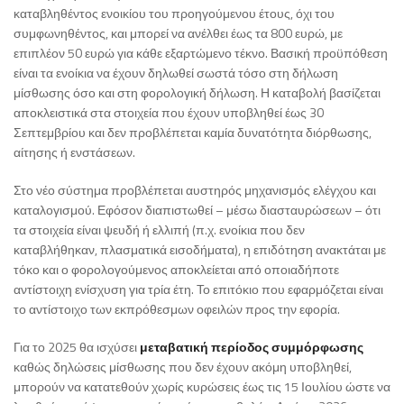
καταβληθέντος ενοικίου του προηγούμενου έτους, όχι του
συμφωνηθέντος, και μπορεί να ανέλθει έως τα 800 ευρώ, με
επιπλέον 50 ευρώ για κάθε εξαρτώμενο τέκνο. Βασική προϋπόθεση
είναι τα ενοίκια να έχουν δηλωθεί σωστά τόσο στη δήλωση
μίσθωσης όσο και στη φορολογική δήλωση. Η καταβολή βασίζεται
αποκλειστικά στα στοιχεία που έχουν υποβληθεί έως 30
Σεπτεμβρίου και δεν προβλέπεται καμία δυνατότητα διόρθωσης,
αίτησης ή ενστάσεων.
Στο νέο σύστημα προβλέπεται αυστηρός μηχανισμός ελέγχου και
καταλογισμού. Εφόσον διαπιστωθεί – μέσω διασταυρώσεων – ότι
τα στοιχεία είναι ψευδή ή ελλιπή (π.χ. ενοίκια που δεν
καταβλήθηκαν, πλασματικά εισοδήματα), η επιδότηση ανακτάται με
τόκο και ο φορολογούμενος αποκλείεται από οποιαδήποτε
αντίστοιχη ενίσχυση για τρία έτη. Το επιτόκιο που εφαρμόζεται είναι
το αντίστοιχο των εκπρόθεσμων οφειλών προς την εφορία.
Για το 2025 θα ισχύσει
μεταβατική περίοδος συμμόρφωσης
καθώς δηλώσεις μίσθωσης που δεν έχουν ακόμη υποβληθεί,
μπορούν να κατατεθούν χωρίς κυρώσεις έως τις 15 Ιουλίου ώστε να