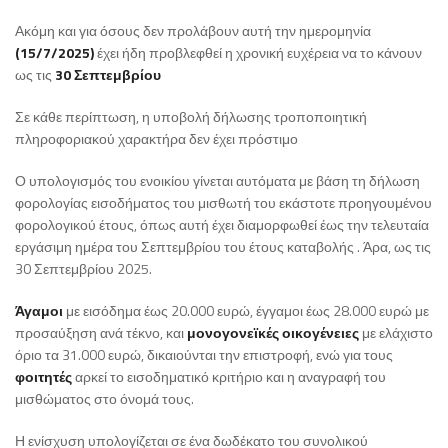
Ακόμη και για όσους δεν προλάβουν αυτή την ημερομηνία
(15/7/2025)
έχει ήδη προβλεφθεί η χρονική ευχέρεια να το κάνουν
ως τις
30 Σεπτεμβρίου
Σε κάθε περίπτωση, η υποβολή δήλωσης τροποποιητική
πληροφοριακού χαρακτήρα δεν έχει πρόστιμο
Ο υπολογισμός του ενοικίου γίνεται αυτόματα με βάση τη δήλωση
φορολογίας εισοδήματος του μισθωτή του εκάστοτε προηγουμένου
φορολογικού έτους, όπως αυτή έχει διαμορφωθεί έως την τελευταία
εργάσιμη ημέρα του Σεπτεμβρίου του έτους καταβολής . Άρα, ως τις
30 Σεπτεμβρίου 2025.
Άγαμοι
με εισόδημα έως 20.000 ευρώ, έγγαμοι έως 28.000 ευρώ με
προσαύξηση ανά τέκνο, και
μονογονεϊκές οικογένειες
με ελάχιστο
όριο τα 31.000 ευρώ, δικαιούνται την επιστροφή, ενώ για τους
φοιτητές
αρκεί το εισοδηματικό κριτήριο και η αναγραφή του
μισθώματος στο όνομά τους.
Η ενίσχυση υπολογίζεται σε ένα δωδέκατο του συνολικού