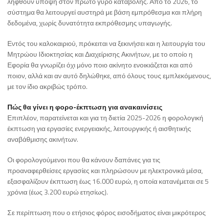
ληφθούν υπόψη στον πρώτο γύρο καταβολής. Από το 2026, το
σύστημα θα λειτουργεί αυστηρά με βάση εμπρόθεσμα και πλήρη
δεδομένα, χωρίς δυνατότητα εκπρόθεσμης υπαγωγής.
Εντός του καλοκαιριού, πρόκειται να ξεκινήσει και η λειτουργία του
Μητρώου Ιδιοκτησίας και Διαχείρισης Ακινήτων, με το οποίο η
Εφορία θα γνωρίζει όχι μόνο ποιο ακίνητο ενοικιάζεται και από
ποιον, αλλά και αν αυτό δηλώθηκε, από όλους τους εμπλεκόμενους,
με τον ίδιο ακριβώς τρόπο.
Πώς θα γίνει η φορο-έκπτωση για ανακαινίσεις
Επιπλέον, παρατείνεται και για τη διετία 2025-2026 η φορολογική
έκπτωση για εργασίες ενεργειακής, λειτουργικής ή αισθητικής
αναβάθμισης ακινήτων.
Οι φορολογούμενοι που θα κάνουν δαπάνες για τις
προαναφερθείσες εργασίες και πληρώσουν με ηλεκτρονικά μέσα,
εξασφαλίζουν έκπτωση έως 16.000 ευρώ, η οποία κατανέμεται σε 5
χρόνια (έως 3.200 ευρώ ετησίως).
Σε περίπτωση που ο ετήσιος φόρος εισοδήματος είναι μικρότερος