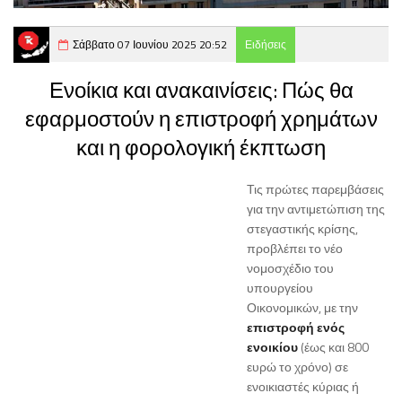
Σάββατο 07 Ιουνίου 2025 20:52
Ειδήσεις
Ενοίκια και ανακαινίσεις: Πώς θα
εφαρμοστούν η επιστροφή χρημάτων
και η φορολογική έκπτωση
Τις πρώτες παρεμβάσεις
για την αντιμετώπιση της
στεγαστικής κρίσης,
προβλέπει το νέο
νομοσχέδιο του
υπουργείου
Οικονομικών, με την
επιστροφή ενός
ενοικίου
(έως και 800
ευρώ το χρόνο) σε
ενοικιαστές κύριας ή