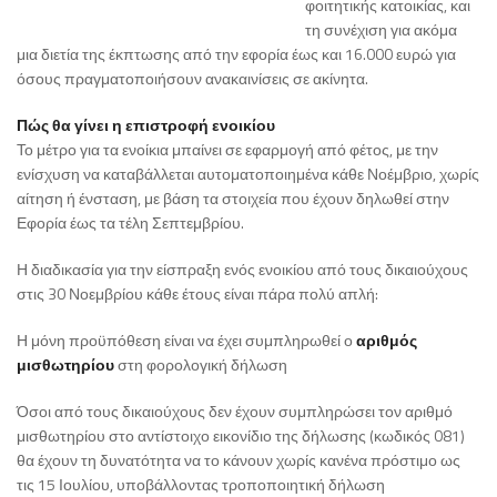
φοιτητικής κατοικίας, και
τη συνέχιση για ακόμα
μια διετία της έκπτωσης από την εφορία έως και 16.000 ευρώ για
όσους πραγματοποιήσουν ανακαινίσεις σε ακίνητα.
Πώς θα γίνει η επιστροφή ενοικίου
Το μέτρο για τα ενοίκια μπαίνει σε εφαρμογή από φέτος, με την
ενίσχυση να καταβάλλεται αυτοματοποιημένα κάθε Νοέμβριο, χωρίς
αίτηση ή ένσταση, με βάση τα στοιχεία που έχουν δηλωθεί στην
Εφορία έως τα τέλη Σεπτεμβρίου.
Η διαδικασία για την είσπραξη ενός ενοικίου από τους δικαιούχους
στις 30 Νοεμβρίου κάθε έτους είναι πάρα πολύ απλή:
Η μόνη προϋπόθεση είναι να έχει συμπληρωθεί ο
αριθμός
μισθωτηρίου
στη φορολογική δήλωση
Όσοι από τους δικαιούχους δεν έχουν συμπληρώσει τον αριθμό
μισθωτηρίου στο αντίστοιχο εικονίδιο της δήλωσης (κωδικός 081)
θα έχουν τη δυνατότητα να το κάνουν χωρίς κανένα πρόστιμο ως
τις 15 Ιουλίου, υποβάλλοντας τροποποιητική δήλωση