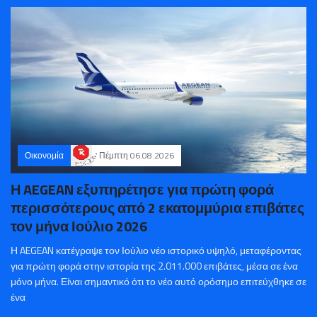
Οικονομία
Πέμπτη 06.08.2026
Η AEGEAN εξυπηρέτησε για πρώτη φορά
περισσότερους από 2 εκατομμύρια επιβάτες
τον μήνα Ιούλιο 2026
Η AEGEAN κατέγραψε τον Ιούλιο νέο ιστορικό υψηλό, μεταφέροντας
για πρώτη φορά στην ιστορία της 2.011.000 επιβάτες, μέσα σε ένα
μόνο μήνα. Είναι σημαντικό ότι το νέο αυτό ορόσημο επιτεύχθηκε σε
ένα