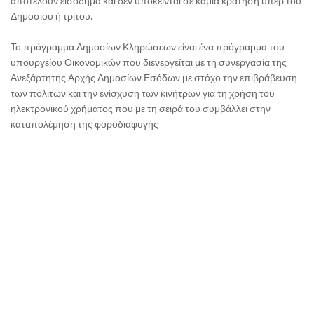
αποτελούν εισόδημα και δεν υπόκεινται σε καμιά κράτηση υπέρ του
Δημοσίου ή τρίτου.
Το πρόγραμμα Δημοσίων Κληρώσεων είναι ένα πρόγραμμα του
υπουργείου Οικονομικών που διενεργείται με τη συνεργασία της
Ανεξάρτητης Αρχής Δημοσίων Εσόδων με στόχο την επιβράβευση
των πολιτών και την ενίσχυση των κινήτρων για τη χρήση του
ηλεκτρονικού χρήματος που με τη σειρά του συμβάλλει στην
καταπολέμηση της φοροδιαφυγής