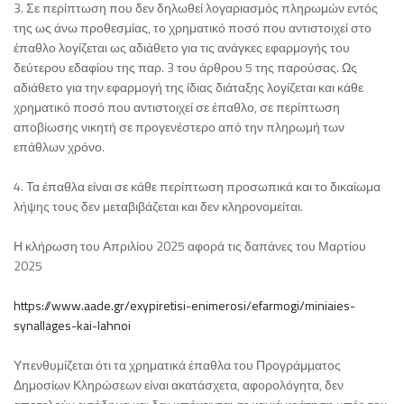
3. Σε περίπτωση που δεν δηλωθεί λογαριασμός πληρωμών εντός
της ως άνω προθεσμίας, το χρηματικό ποσό που αντιστοιχεί στο
έπαθλο λογίζεται ως αδιάθετο για τις ανάγκες εφαρμογής του
δεύτερου εδαφίου της παρ. 3 του άρθρου 5 της παρούσας. Ως
αδιάθετο για την εφαρμογή της ίδιας διάταξης λογίζεται και κάθε
χρηματικό ποσό που αντιστοιχεί σε έπαθλο, σε περίπτωση
αποβίωσης νικητή σε προγενέστερο από την πληρωμή των
επάθλων χρόνο.
4. Τα έπαθλα είναι σε κάθε περίπτωση προσωπικά και το δικαίωμα
λήψης τους δεν μεταβιβάζεται και δεν κληρονομείται.
Η κλήρωση του Απριλίου 2025 αφορά τις δαπάνες του Μαρτίου
2025
https://www.aade.gr/exypiretisi-enimerosi/efarmogi/miniaies-
synallages-kai-lahnoi
Υπενθυμίζεται ότι τα χρηματικά έπαθλα του Προγράμματος
Δημοσίων Κληρώσεων είναι ακατάσχετα, αφορολόγητα, δεν