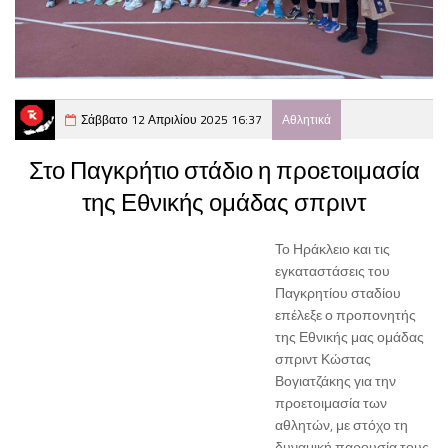
Σάββατο 12 Απριλίου 2025 16:37
Αθλητικά
Στο Παγκρήτιο στάδιο η προετοιμασία
της Εθνικής ομάδας σπριντ
Το Ηράκλειο και τις
εγκαταστάσεις του
Παγκρητίου σταδίου
επέλεξε ο προπονητής
της Εθνικής μας ομάδας
σπριντ Κώστας
Βογιατζάκης για την
προετοιμασία των
αθλητών, με στόχο τη
δυναμική παρουσία τους