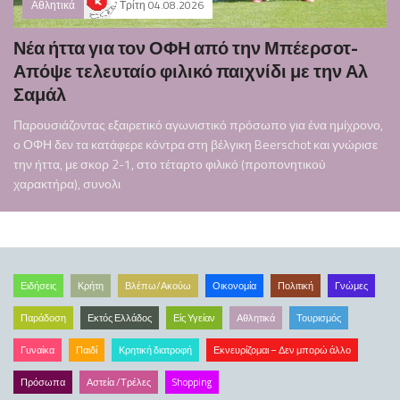
Αθλητικά
Τρίτη 04.08.2026
Νέα ήττα για τον ΟΦΗ από την Μπέερσοτ-
Απόψε τελευταίο φιλικό παιχνίδι με την Αλ
Σαμάλ
Παρουσιάζοντας εξαιρετικό αγωνιστικό πρόσωπο για ένα ημίχρονο,
ο ΟΦΗ δεν τα κατάφερε κόντρα στη βέλγικη Beerschot και γνώρισε
την ήττα, με σκορ 2-1, στο τέταρτο φιλικό (προπονητικού
χαρακτήρα), συνολι
Ειδήσεις
Κρήτη
Βλέπω/Ακούω
Οικονομία
Πολιτική
Γνώμες
Παράδοση
Εκτός Ελλάδος
Είς Υγείαν
Αθλητικά
Τουρισμός
Γυναίκα
Παιδί
Κρητική διατροφή
Εκνευρίζομαι – Δεν μπορώ άλλο
Πρόσωπα
Αστεία /Τρέλες
Shopping