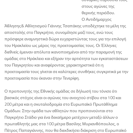
στους αγώνες της
θερινής περιόδου.
Ο Αντιδήμαρχος
Άθλησης& Αθλητισμού Γιάννης Τσαπάκης υποδέχτηκε τα μέλη της
αποστολής στο Παγκρήτιο, συνομίλησε μαζί τους, ενώ τους
πρόσφερε αναμνηστικά δώρα ευχαριστώντας τους για την επιλογή
του Ηρακλείου ως μέρος της προετοιμασίας τους. Οι Έλληνες
διεθνείς έμειναν απόλυτα ικανοποιημένοι από την παραμονή της
ομάδας στο Ηράκλειο και εξήραν την αρτιότητα των εγκαταστάσεων
του Παγκρητίου και αναφέροντας χαρακτηριστικά ότι η
προετοιμασία τους γίνεται σε καλύτερες συνθήκες συγκριτικά με την
προετοιμασία που έκαναν στην Τενερίφη.
Ο προπονητής της Εθνικής ομάδας σε δήλωσή του τόνισε ότι
βασικός στόχος είναι οι αγώνες του ανοιχτού στίβου στα 100 και
200 μέτρα και η σκυταλοδρομία στο Ευρωπαϊκό Πρωτάθλημα
Ομάδων. Στην ομάδα των αθλητών που προπονούνται στο
Παγκρήτιο Στάδιο για ένα δεκαήμερο μετέχουν μεταξύ άλλων ο
πρωταθλητής μας στα 100 μέτρα Βασίλης Μυριανθόπουλος, ο
Πέτρος Παπαγιάννης, που θα διεκδικήσει διάκριση στο Ευρωπαϊκό