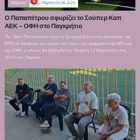
Αθλητικά
Πέμπτη 06.08.2026
Ο Παπαπέτρου σφυρίζει το Σούπερ Καπ
ΑΕΚ – ΟΦΗ στο Παγκρήτιο
Τον Τάσο Παπαπέτρου όρισε η Κεντρική Επιτροπή Διαιτησίας της
ΕΠΟ να διευθύνει τον αγώνα του Super Cup ανάμεσα στην ΑΕΚ και
τον ΟΦΗ, ο οποίος θα διεξαχθεί την Τετάρτη 12 Αυγούστου στις
20:00 στο Παγκρή