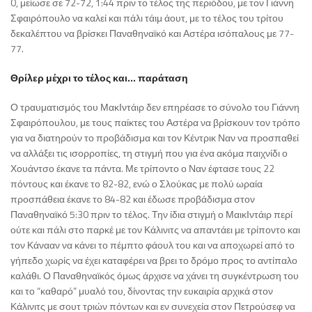
0, μείωσε σε 72-72, 1:44 πριν το τέλος της περιόδου, με τον Γιάννη
Σφαιρόπουλο να καλεί και πάλι τάιμ άουτ, με το τέλος του τρίτου
δεκαλέπτου να βρίσκει Παναθηναϊκό και Αστέρα ισόπαλους με 77-
77.
Θρίλερ μέχρι το τέλος και… παράταση
Ο τραυματισμός του ΜακΙντάιρ δεν επηρέασε το σύνολο του Γιάννη
Σφαιρόπουλου, με τους παίκτες του Αστέρα να βρίσκουν τον τρόπο
για να διατηρούν το προβάδισμα και τον Κέντρικ Ναν να προσπαθεί
να αλλάξει τις ισορροπίες, τη στιγμή που για ένα ακόμα παιχνίδι ο
Χουάντσο έκανε τα πάντα. Με τρίποντο ο Ναν έφτασε τους 22
πόντους και έκανε το 82-82, ενώ ο Σλούκας με πολύ ωραία
προσπάθεια έκανε το 84-82 και έδωσε προβάδισμα στον
Παναθηναϊκό 5:30 πριν το τέλος. Την ίδια στιγμή ο ΜαικΙντάιρ περί
ούτε και πάλι στο παρκέ με τον Κάλινιτς να απαντάει με τρίποντο και
τον Κάνααν να κάνει το πέμπτο φάουλ του και να αποχωρεί από το
γήπεδο χωρίς να έχει καταφέρει να βρει το δρόμο προς το αντίπαλο
καλάθι. Ο Παναθηναϊκός όμως άρχισε να χάνει τη συγκέντρωση του
και το “καθαρό” μυαλό του, δίνοντας την ευκαιρία αρχικά στον
Κάλινιτς με σουτ τριών πόντων και εν συνεχεία στον Πετρούσεφ να