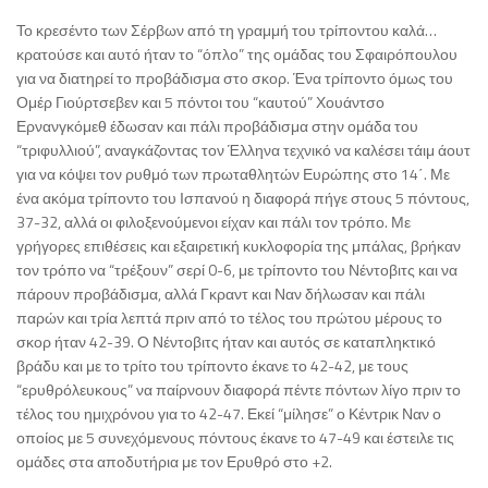
Το κρεσέντο των Σέρβων από τη γραμμή του τρίποντου καλά…
κρατούσε και αυτό ήταν το “όπλο” της ομάδας του Σφαιρόπουλου
για να διατηρεί το προβάδισμα στο σκορ. Ένα τρίποντο όμως του
Ομέρ Γιούρτσεβεν και 5 πόντοι του “καυτού” Χουάντσο
Ερνανγκόμεθ έδωσαν και πάλι προβάδισμα στην ομάδα του
“τριφυλλιού”, αναγκάζοντας τον Έλληνα τεχνικό να καλέσει τάιμ άουτ
για να κόψει τον ρυθμό των πρωταθλητών Ευρώπης στο 14΄. Με
ένα ακόμα τρίποντο του Ισπανού η διαφορά πήγε στους 5 πόντους,
37-32, αλλά οι φιλοξενούμενοι είχαν και πάλι τον τρόπο. Με
γρήγορες επιθέσεις και εξαιρετική κυκλοφορία της μπάλας, βρήκαν
τον τρόπο να “τρέξουν” σερί 0-6, με τρίποντο του Νέντοβιτς και να
πάρουν προβάδισμα, αλλά Γκραντ και Ναν δήλωσαν και πάλι
παρών και τρία λεπτά πριν από το τέλος του πρώτου μέρους το
σκορ ήταν 42-39. Ο Νέντοβιτς ήταν και αυτός σε καταπληκτικό
βράδυ και με το τρίτο του τρίποντο έκανε το 42-42, με τους
“ερυθρόλευκους” να παίρνουν διαφορά πέντε πόντων λίγο πριν το
τέλος του ημιχρόνου για το 42-47. Εκεί “μίλησε” ο Κέντρικ Ναν ο
οποίος με 5 συνεχόμενους πόντους έκανε το 47-49 και έστειλε τις
ομάδες στα αποδυτήρια με τον Ερυθρό στο +2.