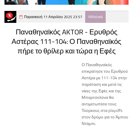
Παρασκευή 11 Απριλίου 2025 23:57
Αθλητικά
Παναθηναϊκός AKTOR - Ερυθρός
Αστέρας 111-104: Ο Παναθηναϊκός
πήρε το θρίλερ και τώρα η Εφές
Ο Παναθηναϊκός
επικράτησε του Ερυθρού
Αστέρα με 111-104 στην
παράταση και μετά τις
νίκες της Εφές και της
Μπαρτσελόνα θα
αντιμετωπίσει τους
Τούρκους στα playoffs
στον δρόμο για το Άμπου
Ντάμπι.