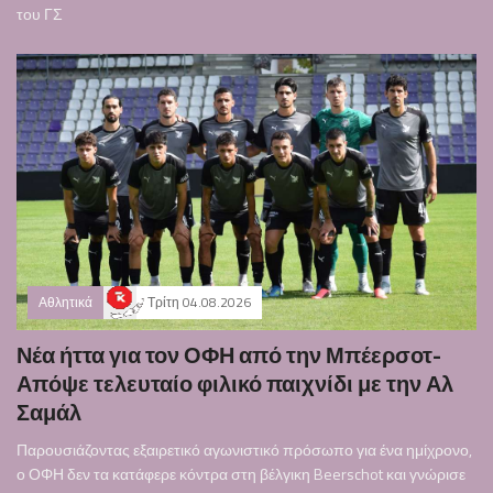
του ΓΣ
Αθλητικά
Τρίτη 04.08.2026
Νέα ήττα για τον ΟΦΗ από την Μπέερσοτ-
Απόψε τελευταίο φιλικό παιχνίδι με την Αλ
Σαμάλ
Παρουσιάζοντας εξαιρετικό αγωνιστικό πρόσωπο για ένα ημίχρονο,
ο ΟΦΗ δεν τα κατάφερε κόντρα στη βέλγικη Beerschot και γνώρισε