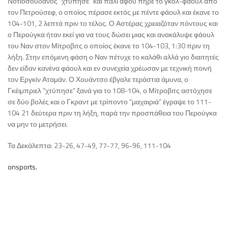
Νοτιοσουδανός “χτύπησε” και πάλι αφού πήρε το γκολ-φάουλ από
τον Πετρούσεφ, ο οποίος πέρασε εκτός με πέντε φάουλ και έκανε το
104-101, 2 λεπτά πριν το τέλος. Ο Αστέρας χρειαζόταν πόντους και
ο Περούγκα ήταν εκεί για να τους δώσει μιας και ανακάλυψε φάουλ
του Ναν στον Μίτροβιτς ο οποίος έκανε το 104-103, 1:30 πριν τη
λήξη. Στην επόμενη φάση ο Ναν πέτυχε το καλάθι αλλά γιο διαιτητές
δεν είδαν κανένα φάουλ και εν συνεχεία χρέωσαν με τεχνική ποινή
τον Εργκίν Αταμάν. Ο Χουάντσο έβγαλε τεράστια άμυνα, ο
Γκέιμπριελ “χτύπησε” ξανά για το 108-104, ο Μίτροβιτς αστόχησε
σε δύο βολές και ο Γκραντ με τρίποντο “μαχαιριά” έγραψε το 111-
104 21 δεύτερα πριν τη λήξη, παρά την προσπάθεια του Περούγκα
να μην το μετρήσει.
Τα Δεκάλεπτα: 23-26, 47-49, 77-77, 96-96, 111-104
onsports.