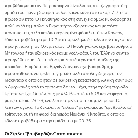
προβάδισμα με τον Πετρούσεφ να δίνει λύσεις στο ζωγραφιστό η
ομάδα του Γιάννη Σφαιρόπουλου έμενε κοντά στο σκορ, 7-7, στο
πρώτο δίλεπτο. Ο Παναθηναϊκός στη συνέχεια όμως κυκλοφόρησε
πολύ καλά τη μπάλα, ο Γκραντ ήταν εξαιρετικός και με πέντε
πόντους του, αλλά και δύο κερδισμένα φάουλ από τον Κάνααν,
έδωσε προβάδισμα με 10-7 και παράλληλα έστειλε στον πάγκο τον
πρώην παίκτη του Ολυμπιακού. Ο Παναθηναϊκός είχε βρει ρυθμό, ο
Μήτογλου ήταν εξαιρετικός και με γκολ-φάουλ του Έλληνα σέντερ
προηγήθηκε με 18-11, τέσσερα λεπτά πριν από το τέλος της
περιόδου. Η ομάδα του Εργκίν Ατανμάν είχε βρει ρυθμό, μ
προσπαθούσε να τρέξει το γήπεδο, αλλά υπολόγιζε χωρίς τον
ΜακΙντάιρ ο οποίος ήταν σε εξαιρετική κατάσταση. Αν ακή συνήθως
ο Αμερικανός από το τρίποντο δεν το… έχει, στην πρώτη περίοδο
έφτασε να έχει 14 πόντους με 4/4 έξω από τα 6.75 και να φέρει το
ματς στα ίσια, 23-23, ένα λεπτό πριν από τη συμπλήρωσε 10
λεπτών αγώνα. Το δεκάλεπτο “έκλεισε” με ένα ακόμα “ερυθρόλευκο”
τρίποντο, αυτή τη φορά δια χειρός Νεμάνια Νέντοβιτς, ο οποίος
έδωσε προβάδισμα στην ομάδα του με 23-26.
Οι Σέρβοι “βομβάρδιζαν” από παντού