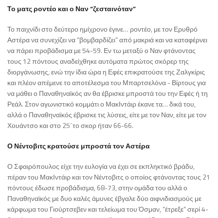
Το ματς ροντέο και ο Ναν “ζεσταινόταν”
Το παιχνίδι στο δεύτερο ημίχρονο έγινε… ροντέο, με τον Ερυθρό
Αστέρα να συνεχίζει να “βομβαρδίζει” από μακριά και να καταφέρνει
να πάρει προβάδισμα με 54-59. Εν τω μεταξύ ο Ναν φτάνοντας
τους 12 πόντους αναδείχθηκε αυτόματα πρώτος σκόρερ της
διοργάνωσης, ενώ την ίδια ώρα η Εφές επικρατούσε της Ζαλγκίρις
και πλέον απέμενε το αποτέλεσμα του Μπαρτσελόνα - Βίρτους για
να μάθει ο Παναθηναϊκός αν θα έβρισκε μπροστά του την Εφές ή τη
Ρεάλ. Στον αγωνιστικό κομμάτι ο ΜακΙντάιρ έκανε τα… δικά του,
αλλά ο Παναθηναϊκός έβρισκε τις λύσεις, είτε με τον Ναν, είτε με τον
Χουάντσο και στο 25΄το σκορ ήταν 66-66.
Ο Νέντοβιτς κρατούσε μπροστά τον Αστέρα
Ο Σφαιρόπουλος είχε την ευλογία να έχει σε εκπληκτικό βράδυ,
πέραν του ΜακΙντάιρ και τον Νέντοβιτς ο οποίος φτάνοντας τους 21
πόντους έδωσε προβάδισμα, 68-73, στην ομάδα του αλλά ο
Παναθηναϊκός με δυο καλές άμυνες έβγαλε δύο αιφνιδιασμούς με
κάρφωμα του Γιούρτσεβεν και τελείωμα του Όσμαν, “έτρεξε” σερί 4-