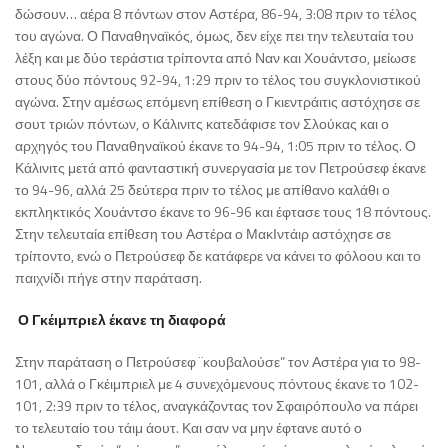
δώσουν… αέρα 8 πόντων στον Αστέρα, 86-94, 3:08 πριν το τέλος
του αγώνα. Ο Παναθηναϊκός, όμως, δεν είχε πει την τελευταία του
λέξη και με δύο τεράστια τρίποντα από Ναν και Χουάντσο, μείωσε
στους δύο πόντους 92-94, 1:29 πριν το τέλος του συγκλονιστικού
αγώνα. Στην αμέσως επόμενη επίθεση ο Γκιεντράιτις αστόχησε σε
σουτ τριών πόντων, ο Κάλινιτς κατεδάφισε τον Σλούκας και ο
αρχηγός του Παναθηναϊκού έκανε το 94-94, 1:05 πριν το τέλος. Ο
Κάλινιτς μετά από φανταστική συνεργασία με τον Πετρούσεφ έκανε
το 94-96, αλλά 25 δεύτερα πριν το τέλος με απίθανο καλάθι ο
εκπληκτικός Χουάντσο έκανε το 96-96 και έφτασε τους 18 πόντους.
Στην τελευταία επίθεση του Αστέρα ο ΜακΙντάιρ αστόχησε σε
τρίποντο, ενώ ο Πετρούσεφ δε κατάφερε να κάνει το φόλοου και το
παιχνίδι πήγε στην παράταση.
Ο Γκέιμπριελ έκανε τη διαφορά
Στην παράταση ο Πετρούσεφ ¨κουβαλούσε” τον Αστέρα για το 98-
101, αλλά ο Γκέιμπριελ με 4 συνεχόμενους πόντους έκανε το 102-
101, 2:39 πριν το τέλος, αναγκάζοντας τον Σφαιρόπουλο να πάρει
το τελευταίο του τάιμ άουτ. Και σαν να μην έφτανε αυτό ο