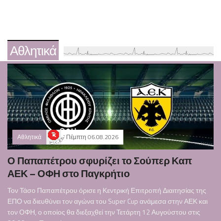
Αθλητικά
Αθλητικά
Πέμπτη 06.08.2026
Ο Παπαπέτρου σφυρίζει το Σούπερ Καπ
ΑΕΚ – ΟΦΗ στο Παγκρήτιο
Τον Τάσο Παπαπέτρου όρισε η Κεντρική Επιτροπή Διαιτησίας της
ΕΠΟ να διευθύνει τον αγώνα του Super Cup ανάμεσα στην ΑΕΚ και
τον ΟΦΗ, ο οποίος θα διεξαχθεί την Τετάρτη 12 Αυγούστου στις