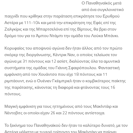
Ο Παναθηναϊκός μετά
από ένα συγκλονιστικό
παιχνίδι που κρίθηκε στην παράταση επικράτησε του Ερυθρού
Αστέρα με 111-104 και μετά την επικράτηση της Εφές επί της
Ζαλγκίρις και της Μπαρτσελόνα επί της Βίρτους, θα βρει στον
δρόμο του για το Άμπου Ντάμπι την ομάδα του Λούκα Μπάνκι.
Κορυφαίος του αποψινού αγώνα δεν ήταν άλλος από τον πρώτο
σκόρερ της διοργάνωσης, Κέντρικ Ναν, ο οποίος τελείωσε τον
αγώνα με 31 πόντους και 12 ασίστ, διαλύοντας όλα τα αμυντικά
συστήματα της ομάδας του Γιάννη Σφαιρόπουλου. Φανταστική
εμφάνιση από τον Χουάντσο που είχε 18 πόντους και 11
ριμπάουντ, ενώ ο Ουένιεν Γκέιμπριελ ήταν ο κομβικότερος παίκτης
της παράτασης, κάνοντας τη διαφορά και φτάνοντας τους 16
πόντους.
Μαγική εμφάνιση για τους ηττημένους από τους ΜακΙντάιρ και
Νέντοβιτς οι οποίοι είχαν 26 και 22 πόντους αντίστοιχα.
Το ξεκίνημα του Παναθηναϊκού δεν ήταν το καλύτερο δυνατό, με τον
Αστέρα μάλιστα με τυχερό τρίποντο του ΜακΙντάιρ να παίρνει