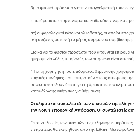
δ) τα φυσικά πρόσωπα για την επαγγελματική τους στέγ
ε) τα ιδρύματα, οι οργανισμοί και κάθε είδους νομικά 
στ) οι φορολογικοί κάτοικοι αλλοδαπής, οι οποίοι υπο
ο/η σύζυγος αυτών ή το μέρος συμφώνου συμβίωσης μ
Ειδικά για τα φυσικά πρόσωπα που αιτούνται επίδομα γι
ημερομηνία λήξης υποβολής των αιτήσεων είναι δικαιούχ
4 Για τη χορήγηση του επιδόματος θέρμανσης χρησιμοπο
καιρικές συνθήκες που επικρατούν στους οικισμούς της
οποίες αποτελούν δείκτη για τη δριμύτητα του κλίματο
κατανάλωσης ενέργειας για θέρμανση.
Οι κλιματικοί συντελεστές των οικισμών της ελλη
την Κοινή Υπουργική Απόφαση. Οι συντελεστές αυτο
Οι συντελεστές των οικισμών της ελληνικής επικράτειας
επικράτειας θα εκτιμηθούν από την Εθνική Μετεωρολογι