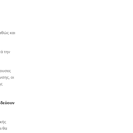
αθώς και
τά την
χουσες
νσης, οι
ης
οδεύουν
ικής
ι θα