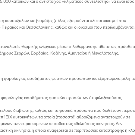
.000 κατοίκων και ο αντίστοιχος «κλιματικός συντελεστής» να είναι ίσος
καυσόξυλων και βιομάζας (πέλετ) εξαιρούνται όλοι οι οικισμοί που
 Πειραιώς και Θεσσαλονίκης, καθώς και οι οικισμοί που περιλαμβάνονται
αταναλωτές θερμικής ενέργειας μέσω τηλεθέρμανσης τίθεται ως πρόσθετ
 Δήμους Σερρών, Εορδαίας, Κοζάνης, Αμυνταίου ή Μεγαλόπολης.
ση φορολογίας εισοδήματος φυσικών προσώπων ως εξαρτώμενα μέλη τ
 φορολογίας εισοδήματος φυσικών προσώπων ότι φιλοξενούνται,
τελούς διαβίωσης, καθώς και τα φυσικά πρόσωπα που διαθέτουν περισ
επί ΕΙΧ αυτοκινήτων, τα οποία (ποσοστά) αθροιζόμενα αντιστοιχούν σε
μένων των ευρισκόμενων σε καθεστώς εθελούσιας ακινησίας. Δεν
αστική ακινησία, η οποία αναφέρεται σε περιπτώσεις καταστροφής ή κλ