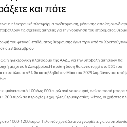
ράξετε και πότε
 είναι η ηλεκτρονική πλατφόρμα myΘέρμανση, μέσω της οποίας οι ενδιαφ
ποβάλλουν τις σχετικές αιτήσεις για την χορήγηση του επιδόματος θέρμ
ωμή του φετινού επιδόματος θέρμανσης έγινε πριν από τα Χριστούγεννα
στις 23 Δεκεμβρίου.
πως η ηλεκτρονική πλατφόρμα της ΑΑΔΕ για την υποβολή αιτήσεων θα
οιχτή μέχρι τις 6 Δεκεμβρίου.Η πρώτη δόση θα αντιστοιχεί στο 55% του
αι το υπόλοιπο 45% θα καταβληθεί τον Μάιο του 2025 λαμβάνοντας υπόψ
ένα.
 κυμαίνεται από 100 έως 800 ευρώ ανά νοικοκυριό, ενώ το ποσό μπορεί 
ι 1.200 ευρώ σε περιοχές με χαμηλές θερμοκρασίες. Φέτος, οι χρήστες ηλ
γιστο 1000-1200 ευρώ. Τι λοιπόν χρειάζεται να γνωρίζετε για να υπολογίσ