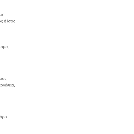
ατ’
ς ή ίσος
δομα,
τους
ογένεια,
φόρο