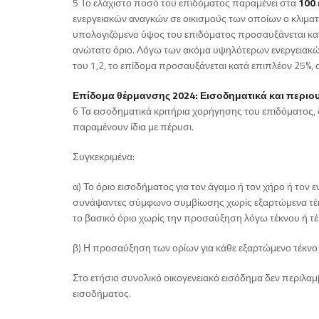
5 Το ελάχιστο ποσό του επιδόματος παραμένει στα
100 
ενεργειακών αναγκών σε οικισμούς των οποίων ο κλιματι
υπολογιζόμενο ύψος του επιδόματος προσαυξάνεται κατ
ανώτατο όριο. Λόγω των ακόμα υψηλότερων ενεργειακών 
του 1,2, το επίδομα προσαυξάνεται κατά επιπλέον 25%, 
Επίδομα θέρμανσης 2024: Εισοδηματικά και περιου
6 Τα εισοδηματικά κριτήρια χορήγησης του επιδόματος, 
παραμένουν ίδια με πέρυσι.
Συγκεκριμένα:
α) Το όριο εισοδήματος για τον άγαμο ή τον χήρο ή τον ε
συνάψαντες σύμφωνο συμβίωσης χωρίς εξαρτώμενα τέκνα 
το βασικό όριο χωρίς την προσαύξηση λόγω τέκνου ή τ
β) Η προσαύξηση των ορίων για κάθε εξαρτώμενο τέκνο 
Στο ετήσιο συνολικό οικογενειακό εισόδημα δεν περιλα
εισοδήματος.