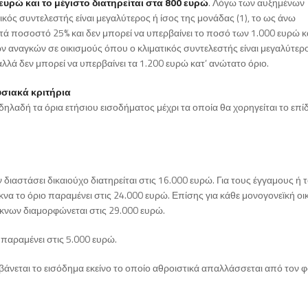
ευρώ και το μέγιστο διατηρείται στα 800 ευρώ
. Λόγω των αυξημένων
κός συντελεστής είναι μεγαλύτερος ή ίσος της μονάδας (1), το ως άνω
ά ποσοστό 25% και δεν μπορεί να υπερβαίνει το ποσό των 1.000 ευρώ κ
αναγκών σε οικισμούς όπου ο κλιματικός συντελεστής είναι μεγαλύτερο
αλλά δεν μπορεί να υπερβαίνει τα 1.200 ευρώ κατ’ ανώτατο όριο.
σιακά κριτήρια
δηλαδή τα όρια ετήσιου εισοδήματος μέχρι τα οποία θα χορηγείται το επί
ν διαστάσει δικαιούχο διατηρείται στις 16.000 ευρώ. Για τους έγγαμους ή 
το όριο παραμένει στις 24.000 ευρώ. Επίσης για κάθε μονογονεϊκή οικ
έκνων διαμορφώνεται στις 29.000 ευρώ.
παραμένει στις 5.000 ευρώ.
μβάνεται το εισόδημα εκείνο το οποίο αθροιστικά απαλλάσσεται από τον 