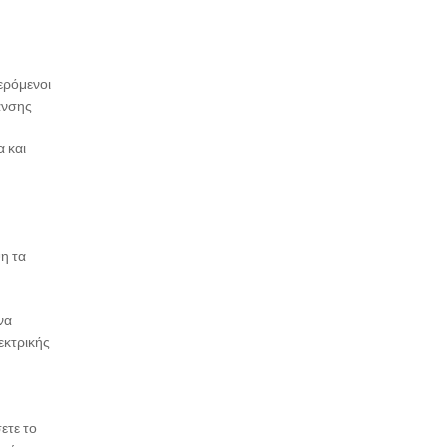
ερόμενοι
ανσης
 και
η τα
να
εκτρικής
ετε το