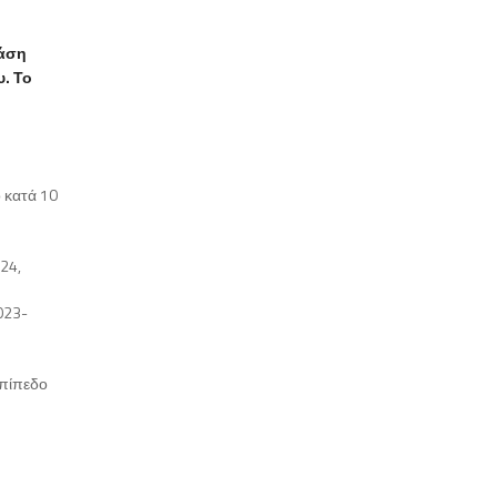
βάση
υ. Το
 κατά 10
24,
023-
επίπεδο