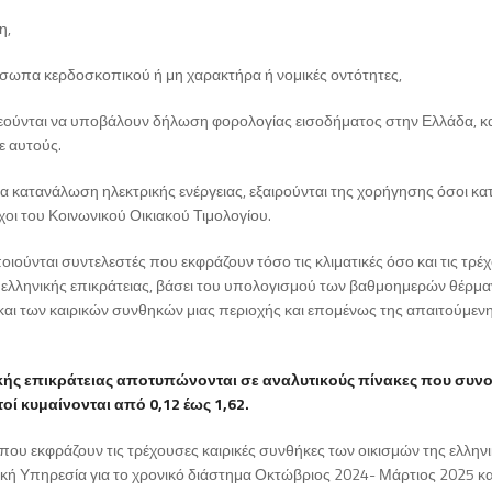
η,
πρόσωπα κερδοσκοπικού ή μη χαρακτήρα ή νομικές οντότητες,
χρεούνται να υποβάλουν δήλωση φορολογίας εισοδήματος στην Ελλάδα, κ
ε αυτούς.
α κατανάλωση ηλεκτρικής ενέργειας, εξαιρούνται της χορήγησης όσοι κα
οι του Κοινωνικού Οικιακού Τιμολογίου.
ιούνται συντελεστές που εκφράζουν τόσο τις κλιματικές όσο και τις τρέ
 ελληνικής επικράτειας, βάσει του υπολογισμού των βαθμοημερών θέρμα
ς και των καιρικών συνθηκών μιας περιοχής και επομένως της απαιτούμεν
νικής επικράτειας αποτυπώνονται σε αναλυτικούς πίνακες που συν
ί κυμαίνονται από 0,12 έως 1,62.
 που εκφράζουν τις τρέχουσες καιρικές συνθήκες των οικισμών της ελλην
κή Υπηρεσία για το χρονικό διάστημα Οκτώβριος 2024- Μάρτιος 2025 κα