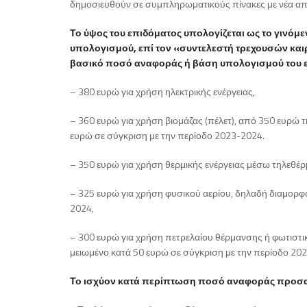
δημοσιευθούν σε συμπληρωματικούς πίνακες με νέα α
Το ύψος του επιδόματος υπολογίζεται ως το γινό
υπολογισμού, επί τον «συντελεστή τρεχουσών καιρ
βασικό ποσό αναφοράς ή βάση υπολογισμού του επι
– 380 ευρώ για χρήση ηλεκτρικής ενέργειας,
– 360 ευρώ για χρήση βιομάζας (πέλετ), από 350 ευρώ
ευρώ σε σύγκριση με την περίοδο 2023-2024.
– 350 ευρώ για χρήση θερμικής ενέργειας μέσω τηλεθέ
– 325 ευρώ για χρήση φυσικού αερίου, δηλαδή διαμορφ
2024,
– 300 ευρώ για χρήση πετρελαίου θέρμανσης ή φωτιστικ
μειωμένο κατά 50 ευρώ σε σύγκριση με την περίοδο 20
Το ισχύον κατά περίπτωση ποσό αναφοράς προσαυξ