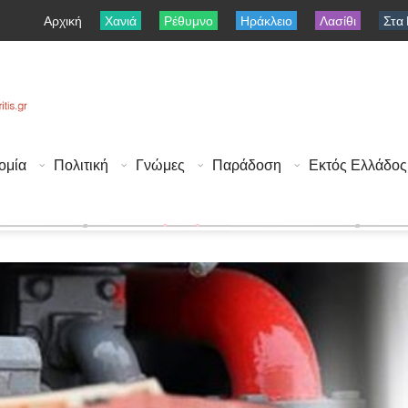
Αρχική
Χανιά
Ρέθυμνο
Ηράκλειο
Λασίθι
Στα
ομία
Πολιτική
Γνώμες
Παράδοση
Εκτός Ελλάδος