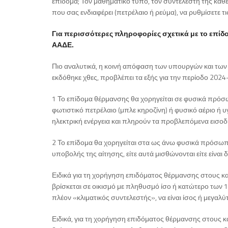
επίδομα; Τον μαθηματικό τύπο, τον συντελεστή της κάθε 
που σας ενδιαφέρει (πετρέλαιο ή ρεύμα), να ρυθμίσετε τι
Για περισσότερες πληροφορίες σχετικά με το επίδο
ΑΑΔΕ.
Πιο αναλυτικά, η κοινή απόφαση των υπουργών και τω
εκδόθηκε χθες, προβλέπει τα εξής για την περίοδο 2024
1 Το επίδομα θέρμανσης θα χορηγείται σε φυσικά πρόσ
φωτιστικό πετρέλαιο (μπλε κηροζίνη) ή φυσικό αέριο ή 
ηλεκτρική ενέργεια και πληρούν τα προβλεπόμενα εισοδη
2 Το επίδομα θα χορηγείται στα ως άνω φυσικά πρόσωπα
υποβολής της αίτησης, είτε αυτά μισθώνονται είτε είνα
Ειδικά για τη χορήγηση επιδόματος θέρμανσης στους 
βρίσκεται σε οικισμό με πληθυσμό ίσο ή κατώτερο των 1
πλέον «κλιματικός συντελεστής», να είναι ίσος ή μεγαλύτ
Ειδικά, για τη χορήγηση επιδόματος θέρμανσης στους κ