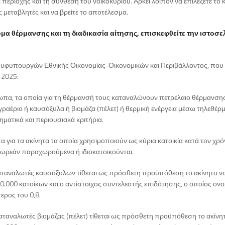
περιοχής και τη σύνθεση του νοικοκυριού. Αρκεί λοιπόν να επιλέξετε το
ς μεταβλητές και να βρείτε το αποτέλεσμα.
μα θέρμανσης και τη διαδικασία αίτησης, επισκεφθείτε την ιστοσε
ν υφυπουργών Εθνικής Οικονομίας-Οικονομικών και Περιβάλλοντος, που
-2025:
ωπα, τα οποία για τη θέρμανσή τους καταναλώνουν πετρέλαιο θέρμανση
υγραέριο ή καυσόξυλα ή βιομάζα (πέλετ) ή θερμική ενέργεια μέσω τηλεθέρ
ματικά και περιουσιακά κριτήρια.
 για τα ακίνητα τα οποία χρησιμοποιούν ως κύρια κατοικία κατά τον χρό
ι δωρεάν παραχωρούμενα ή ιδιοκατοικούνται.
καταναλωτές καυσόξυλων τίθεται ως πρόσθετη προϋπόθεση το ακίνητο ν
0.000 κατοίκων και ο αντίστοιχος συντελεστής επιδότησης, ο οποίος ονο
ερος του 0,8.
αταναλωτές βιομάζας (πέλετ) τίθεται ως πρόσθετη προϋπόθεση το ακίνη