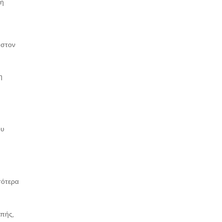
 ή
 στον
η
ου
σότερα
οπής,