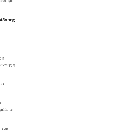
 καύσιμο
λίδα της
ς ή
μανσης ή
νο
α
μάζεται
το να